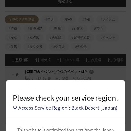
投稿する
全体のタグを見る
#生活
#PvP
#PvE
#アイテム
#依頼
#冒険日誌
#知識
#行動力
#強化
#NPC
#拠点戦
#占領戦
#冒険初心者
#イベント
#攻略
#物々交換
#クラス
#その他
登録日順
検索順
コメント順
推奨順
話題順
[開催中のイベント] 今週のイベントは？
8
2023.02.28
0
53.1K
黒い砂漠
黒い砂漠が初めての冒険者の皆様のために準備したA to Z！
19
Please check your service region.
2022.12.21
2
43.3K
黒い砂漠
Access Service Region : Black Desert (Japan)
エント研究室動画集
8
2021.05.12
1
32.4K
黒い砂漠
エクレタアクセについて ３１５スタックチャレ
This website is optimized for users from the Japan