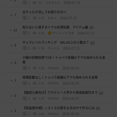
2026.07.21
1
1K
ふぁちゃん
全チャログ流しでお困りの方へ
7
2026.07.17
1
1.1K
もかふ
知らないと損するリアル砂漠知識 アイテム編
13
2026.07.12
0
1.3K
ザンナック-日本
キャラレベルランキング 68Lv以上の人数は？
0
2026.07.11
0
1.1K
エレメル
少額の初期投資でOK！トゥバラ装備以下でも始められる金
策
0
2026.06.25
0
1.2K
FRESIA3
相場変動なし！トゥバラ装備以下でも始められる金策
1
2026.06.25
0
1.1K
FRESIA3
【超初心者向け】アカデミー入学から貿易船製作まで
0
2026.06.25
0
1.1K
FRESIA3
【収益度外視】ノストスの星をなるはやで作るには
3
2026.06.20
2
1.8K
FRESIA3