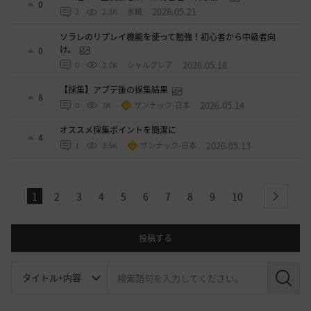
0
2026.05.21
2
2.3K
氷鏡
ソラレのリプレイ機能を使って勉強！初心者から中級者向
け。
0
2026.05.18
0
2.7K
シャルグレア
【採集】アプデ後の採集結果
8
2026.05.14
0
3K
ザンナック-日本
オススメ採集ポイントを簡潔に
4
2026.05.13
1
3.5K
ザンナック-日本
1
2
3
4
5
6
7
8
9
10
next
投稿する
検
索