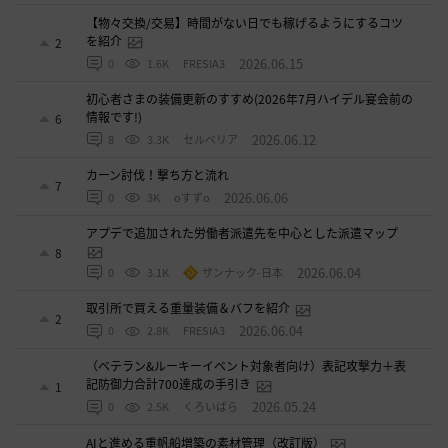
【物々交換/交易】時間がない日でも稼げるようにするコツ
を紹介
2
2026.06.15
0
1.6K
FRESIA3
初心者さまの装備更新のすすめ(2026年7月ハイデル宴会前の
情報です!)
6
2026.06.12
8
3.3K
セルベリア
カーン討伐！撃ち方と流れ
7
2026.06.06
0
3K
oすずo
アプデで追加された労働者派遣先を中心とした派遣マップ
8
2026.06.04
0
3.1K
ザンナック-日本
取引所で買える重量装備＆バフを紹介
2
2026.06.04
0
2.8K
FRESIA3
（ベテラン&ルーキーイベント対象者向け）表記攻撃力＋表
記防御力合計700達成の手引き
1
2026.05.24
0
2.5K
くろいばら
AIと進める重帆船増築の素材管理（改訂版）