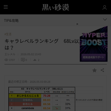
全
体
TIP&攻略
#生活
キャラレベルランキング 68Lv以上の人数
は？
エレメル
2026.05.02 13:43
3707
0
2
共有する
お
気
最近の修正日時 :
2026.05.03 00:28
に
入
り