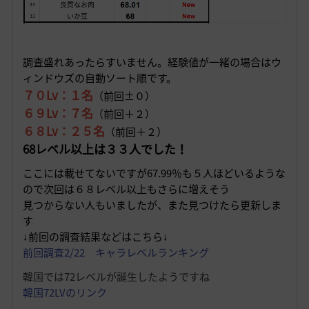
調査盛れあったらすいません。経験値が一緒の場合はウ
ィンドウズの自動ソート順です。
７０Lv：１名
（前回±０）
６９Lv：７名
（前回＋２）
６８Lv：２５名
（前回＋２）
68レベル以上は３３人でした！
ここには載せてないですが67.99％も５人ほどいるような
ので次回は６８レベル以上もさらに増えそう
見つからない人もいましたが、また見つけたら更新しま
す
↓前回の調査結果などはこちら↓
前回調査2/22 キャラレベルランキング
韓国では72レベルが誕生したようですね
韓国72LVのリンク