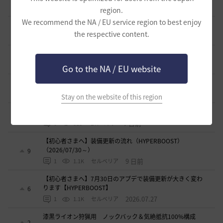
1
3 時間前
2
167
エレメル
region.
We recommend the NA / EU service region to best enjoy
エダナの王位戦 裏テクニック や所感など
7
the respective content.
5 時間前
0
352
エレメル
初心者向け労働者システムの基礎
11
3 日前
1
493
ザンナック-日本
Go to the NA / EU website
＜ジェピロスバフ＞予定時刻 8/ 2(日)～8/9（日）
9
7 日前
0
761
エレメル
Stay on the website of this region
【初心者さまへ】装備強化のやり方
2
7 日前
0
818
セルベリア
【初心者さまへ】装備更新の流れ（HYPERBOOST）
（2026/07/30～）
9
9 日前
1
1.1K
セルベリア
【初心者さまへ】7月30日のアプデで装備更新が大きく変わ
ります【HYPERBOOST】
6
2026.07.27
1
1.1K
セルベリア
漆黒ライオン狩猟用 ノックバック＆気絶抵抗100%構成
2