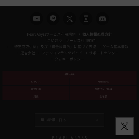
Pearl Abyssサービス利用規約
個人情報処理方針
「黒い砂漠」サービス利用規約
「特定商取引法」及び「資金決済法」に基づく表記
ゲーム基本情報
運営会社
ファンコンテンツガイド
サポートセンター
クッキーポリシー
黒い砂漠
ジャンル
MMORPG
課金形態
基本プレイ無料
対象
全年齢
黒い砂漠 -
日本