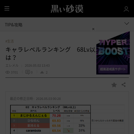
全
体
TIP&攻略
#生活
キャラレベルランキング 68Lv以上の人数
は？
エレメル
2026.05.02 13:43
3701
0
2
共有する
お
気
最近の修正日時 :
2026.05.03 00:28
に
入
り