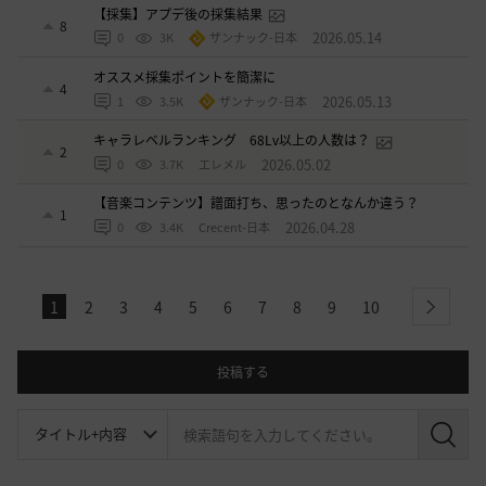
【採集】アプデ後の採集結果
8
2026.05.14
0
3K
ザンナック-日本
オススメ採集ポイントを簡潔に
4
2026.05.13
1
3.5K
ザンナック-日本
キャラレベルランキング 68Lv以上の人数は？
2
2026.05.02
0
3.7K
エレメル
【音楽コンテンツ】譜面打ち、思ったのとなんか違う？
1
2026.04.28
0
3.4K
Crecent-日本
1
2
3
4
5
6
7
8
9
10
next
投稿する
検
索