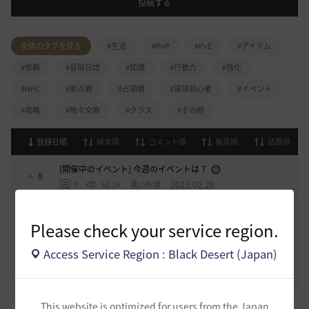
投稿する
全体のタグを見る
#生活
#PvP
#PvE
#アイテム
#依頼
#冒険日誌
#知識
#行動力
#強化
#NPC
#拠点戦
#占領戦
#冒険初心者
#イベント
#攻略
#物々交換
#クラス
#その他
登録日順
検索順
コメント順
推奨順
話題順
[開催中のイベント] 今週のイベントは？
8
2023.02.28
0
53.1K
黒い砂漠
黒い砂漠が初めての冒険者の皆様のために準備したA to Z！
19
Please check your service region.
2022.12.21
2
43.2K
黒い砂漠
Access Service Region : Black Desert (Japan)
エント研究室動画集
8
2021.05.12
1
32.3K
黒い砂漠
初心者向け労働者システムの基礎
This website is optimized for users from the Japan