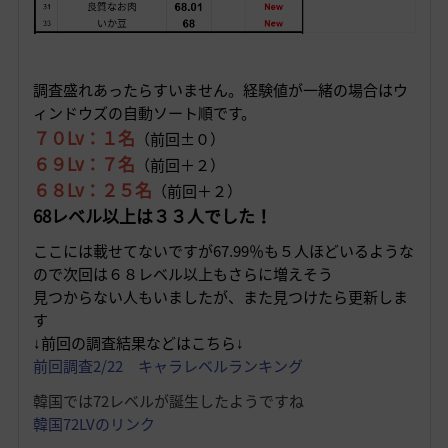
調査盛れあったらすいません。経験値が一緒の場合はウ
ィンドウズの自動ソート順です。
７０Lv：１名
（前回±０）
６９Lv：７名
（前回＋２）
６８Lv：２５名
（前回＋２）
68レベル以上は３３人でした！
ここには載せてないですが67.99％も５人ほどいるような
ので次回は６８レベル以上もさらに増えそう
見つからない人もいましたが、また見つけたら更新しま
す
↓前回の調査結果などはこちら↓
前回調査2/22 キャラレベルランキング
韓国では72レベルが誕生したようですね
韓国72LVのリンク