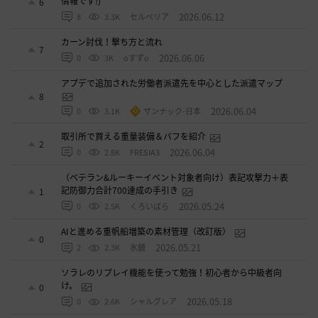
情報です!)
6
2026.06.12
8
3.3K
セルベリア
カーン討伐！撃ち方と流れ
7
2026.06.06
0
3K
oすずo
アプデで追加された労働者派遣先を中心とした派遣マップ
8
2026.06.04
0
3.1K
ザンナック-日本
取引所で買える重量装備＆バフを紹介
2
2026.06.04
0
2.8K
FRESIA3
（ベテラン&ルーキーイベント対象者向け）表記攻撃力＋表
記防御力合計700達成の手引き
1
2026.05.24
0
2.5K
くろいばら
AIと進める重帆船増築の素材管理（改訂版）
0
2026.05.21
2
2.3K
氷鏡
ソラレのリプレイ機能を使って勉強！初心者から中級者向
け。
0
2026.05.18
0
2.6K
シャルグレア