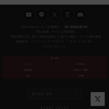
Pearl Abyssサービス利用規約
個人情報処理方針
「黒い砂漠」サービス利用規約
「特定商取引法」及び「資金決済法」に基づく表記
ゲーム基本情報
運営会社
ファンコンテンツガイド
サポートセンター
クッキーポリシー
黒い砂漠
ジャンル
MMORPG
課金形態
基本プレイ無料
対象
全年齢
黒い砂漠 -
日本