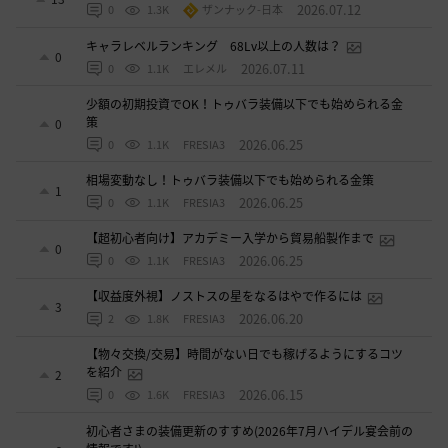
2026.07.12
0
1.3K
ザンナック-日本
キャラレベルランキング 68Lv以上の人数は？
0
2026.07.11
0
1.1K
エレメル
少額の初期投資でOK！トゥバラ装備以下でも始められる金
策
0
2026.06.25
0
1.1K
FRESIA3
相場変動なし！トゥバラ装備以下でも始められる金策
1
2026.06.25
0
1.1K
FRESIA3
【超初心者向け】アカデミー入学から貿易船製作まで
0
2026.06.25
0
1.1K
FRESIA3
【収益度外視】ノストスの星をなるはやで作るには
3
2026.06.20
2
1.8K
FRESIA3
【物々交換/交易】時間がない日でも稼げるようにするコツ
を紹介
2
2026.06.15
0
1.6K
FRESIA3
初心者さまの装備更新のすすめ(2026年7月ハイデル宴会前の