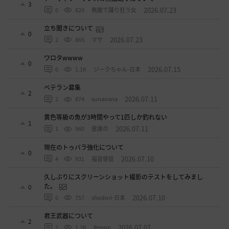
3
2026.07.23
0
820
無敵で踊り狂う女
立ち聞きについて
0
2026.07.23
2
865
マサ
ワロタwwww
0
2026.07.15
0
1.1K
ジークちゃん-日本
ベテラン募集
2
2026.07.11
2
874
sunanana
黄色等級の魚が3時間やって1匹しか釣れない
1
2026.07.11
1
960
倉庫の
現在のトゥバラ強化について
0
2026.07.10
4
931
福音使徒
久しぶりにスクリーンショット撮影のテストをしてみまし
た。
0
2026.07.10
0
757
shodori-日本
君王武器について
2
2026.07.07
2
1.2K
Renon