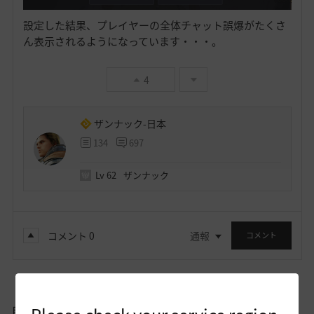
設定した結果、プレイヤーの全体チャット誤爆がたくさ
ん表示されるようになっています・・・。
4
ザンナック-日本
134
697
Lv
62
ザンナック
コメント
0
通報
コメント
自由掲示板