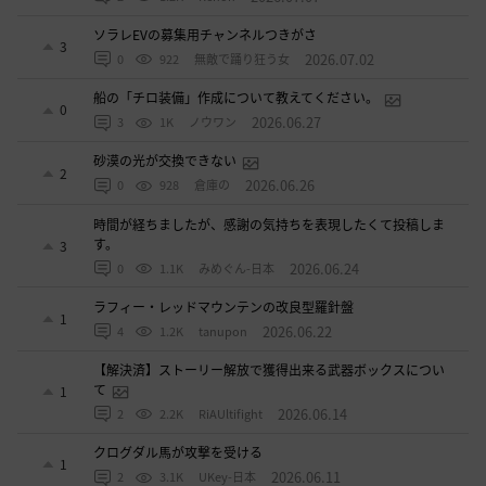
ソラレEVの募集用チャンネルつきがさ
3
2026.07.02
0
922
無敵で踊り狂う女
船の「チロ装備」作成について教えてください。
0
2026.06.27
3
1K
ノウワン
砂漠の光が交換できない
2
2026.06.26
0
928
倉庫の
時間が経ちましたが、感謝の気持ちを表現したくて投稿しま
す。
3
2026.06.24
0
1.1K
みめぐん-日本
ラフィー・レッドマウンテンの改良型羅針盤
1
2026.06.22
4
1.2K
tanupon
【解決済】ストーリー解放で獲得出来る武器ボックスについ
て
1
2026.06.14
2
2.2K
RiAUltifight
クログダル馬が攻撃を受ける
1
2026.06.11
2
3.1K
UKey-日本