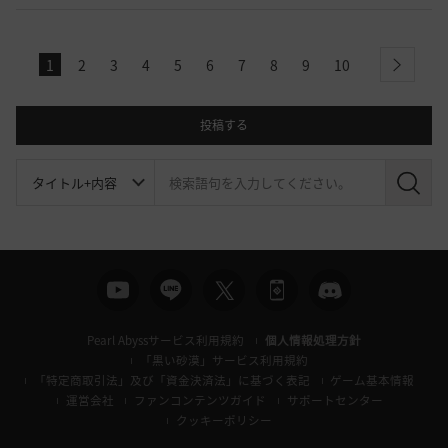
1
2
3
4
5
6
7
8
9
10
next
投稿する
検
索
Pearl Abyssサービス利用規約
個人情報処理方針
「黒い砂漠」サービス利用規約
「特定商取引法」及び「資金決済法」に基づく表記
ゲーム基本情報
運営会社
ファンコンテンツガイド
サポートセンター
クッキーポリシー