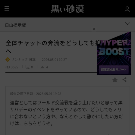
全
体
自由掲示板
全体チャットの奔流をどうしても抑えたい方
へ
ザンナック-日本
2026.05.01 19:27
3685
0
4
共有する
お
気
最近の修正日時 :
2026.05.01 19:28
に
入
運営としてはワールド交流戦を盛り上げたいと思って黒
り
サバデーのイベントをやっているので、どうしてもノリ
に合わないという方や、なんとかして静かにしたい方だ
けはこちらをどうぞ。