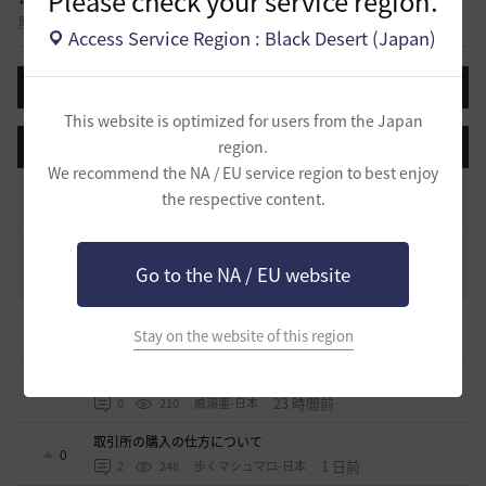
Please check your service region.
黒い砂漠に関する様々なテーマについて話し合える自由掲示板です。
Access Service Region : Black Desert (Japan)
投稿する
This website is optimized for users from the Japan
region.
登録日順
検索順
コメント順
推奨順
話題順
We recommend the NA / EU service region to best enjoy
止まらない超高速成長、HYPERBOOST
the respective content.
0
6 日前
0
918
黒い砂漠
コミュニティの利用にあたって
51
Go to the NA / EU website
2020.03.25
18
47.8K
黒い砂漠
そんなこと知ってらぁ…なこと？
0
Stay on the website of this region
4 時間前
0
91
ノウワン
ミルの木遺跡(狩場)への行き方について
0
23 時間前
0
210
威璃亜-日本
取引所の購入の仕方について
0
1 日前
2
248
歩くマシュマロ-日本