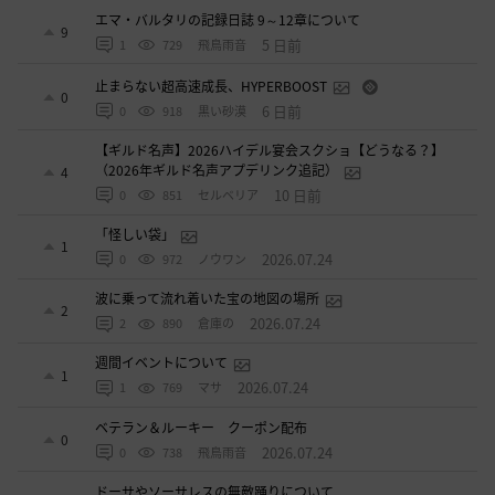
エマ・バルタリの記録日誌 9～12章について
9
5 日前
1
729
飛鳥雨音
止まらない超高速成長、HYPERBOOST
0
6 日前
0
918
黒い砂漠
【ギルド名声】2026ハイデル宴会スクショ【どうなる？】
（2026年ギルド名声アプデリンク追記）
4
10 日前
0
851
セルベリア
「怪しい袋」
1
2026.07.24
0
972
ノウワン
波に乗って流れ着いた宝の地図の場所
2
2026.07.24
2
890
倉庫の
週間イベントについて
1
2026.07.24
1
769
マサ
ベテラン＆ルーキー クーポン配布
0
2026.07.24
0
738
飛鳥雨音
ドーサやソーサレスの無敵踊りについて