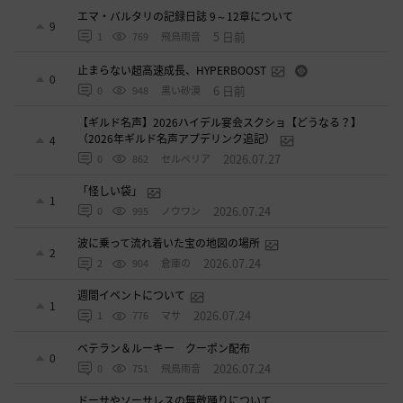
エマ・バルタリの記録日誌 9～12章について
9
5 日前
1
769
飛鳥雨音
止まらない超高速成長、HYPERBOOST
0
6 日前
0
948
黒い砂漠
【ギルド名声】2026ハイデル宴会スクショ【どうなる？】
（2026年ギルド名声アプデリンク追記）
4
2026.07.27
0
862
セルベリア
「怪しい袋」
1
2026.07.24
0
995
ノウワン
波に乗って流れ着いた宝の地図の場所
2
2026.07.24
2
904
倉庫の
週間イベントについて
1
2026.07.24
1
776
マサ
ベテラン＆ルーキー クーポン配布
0
2026.07.24
0
751
飛鳥雨音
ドーサやソーサレスの無敵踊りについて