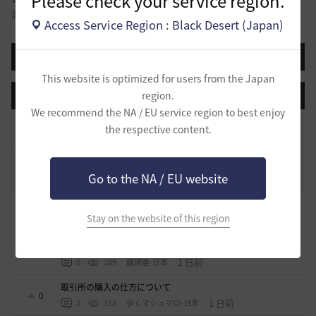
Please check your service region.
黒い砂漠に関する様々なテーマについて話し合える自由掲示板です。
Access Service Region : Black Desert (Japan)
投稿する
This website is optimized for users from the Japan
region.
登録日順
検索順
コメント順
推奨順
話題順
We recommend the NA / EU service region to best enjoy
止まらない超高速成長、HYPERBOOST
the respective content.
0
6 日前
0
948
黒い砂漠
コミュニティの利用にあたって
51
Go to the NA / EU website
2020.03.25
18
47.8K
黒い砂漠
そんなこと知ってらぁ…なこと？
1
Stay on the website of this region
21 時間前
0
205
ノウワン
ミルの木遺跡(狩場)への行き方について
0
1 日前
0
289
威璃亜-日本
取引所の購入の仕方について
0
1 日前
2
318
歩くマシュマロ-日本