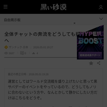
全
体
自由掲示板
全体チャットの奔流をどうしても抑えたい方
へ
ザンナック-日本
2026.05.01 19:27
3687
0
4
共有する
お
気
最近の修正日時 :
2026.05.01 19:28
に
入
運営としてはワールド交流戦を盛り上げたいと思って黒
り
サバデーのイベントをやっているので、どうしてもノリ
に合わないという方や、なんとかして静かにしたい方だ
けはこちらをどうぞ。