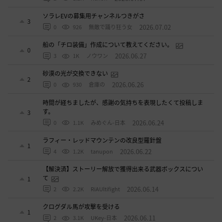
ソラレEVの募集用チャンネルつきがさ
3
2026.07.02
0
926
無敵で踊り狂う女
船の「チロ装備」作成について教えてください。
0
2026.06.27
3
1K
ノウワン
砂漠の光が交換できない
2
2026.06.26
0
930
倉庫の
時間が経ちましたが、感謝の気持ちを表現したくて投稿しま
す。
3
2026.06.24
0
1.1K
みめぐん-日本
ラフィー・レッドマウンテンの改良型羅針盤
1
2026.06.22
4
1.2K
tanupon
【解決済】ストーリー解放で獲得出来る武器ボックスについ
て
1
2026.06.14
2
2.2K
RiAUltifight
クログダル馬が攻撃を受ける
1
2026.06.11
2
3.1K
UKey-日本