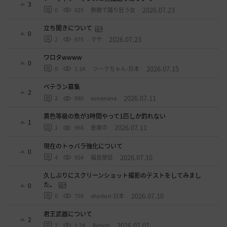
3
2026.07.23
0
825
無敵で踊り狂う女
立ち聞きについて
0
2026.07.23
2
875
マサ
ワロタwwww
0
2026.07.15
0
1.1K
ジークちゃん-日本
ベテラン募集
2
2026.07.11
2
880
sunanana
黄色等級の魚が3時間やって1匹しか釣れない
1
2026.07.11
1
966
倉庫の
現在のトゥバラ強化について
0
2026.07.10
4
934
福音使徒
久しぶりにスクリーンショット撮影のテストをしてみまし
た。
0
2026.07.10
0
758
shodori-日本
君王武器について
2
2026.07.07
2
1.2K
Renon