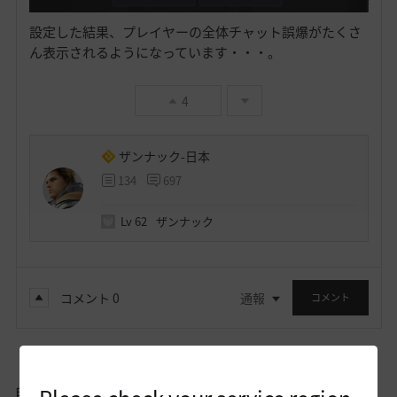
設定した結果、プレイヤーの全体チャット誤爆がたくさ
ん表示されるようになっています・・・。
4
ザンナック-日本
134
697
Lv
62
ザンナック
コメント
0
通報
コメント
自由掲示板