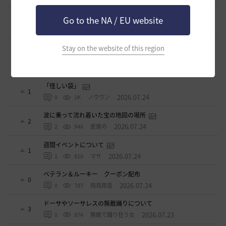
止まらない超高速成長、HYPERBOOST
Go to the NA / EU website
0
10 日前
0
1.1K
黒い砂漠
【ギルド名声】2026ハイデル宴会スクショ【どうなる？】
Stay on the website of this region
（2026年ギルド名声アプデリンク追記）
4
2026.07.27
0
904
セルベリア
「怪しい袋」
1
2026.07.24
0
1K
ノウワン
波に乗って流れ着いた宝の地図の場所
2
2026.07.24
2
946
倉庫の
週間イベントについて
1
2026.07.24
1
810
マサ
ベテラン＆ルーキー クーポン配布
0
2026.07.24
0
787
飛鳥雨音
ドーサやソーサレスの無敵踊りについて
3
2026.07.23
0
874
無敵で踊り狂う女