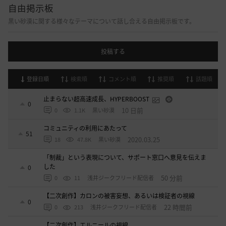
自由掲示板
黒い砂漠に関する様々なテーマについて話し合える自由掲示板です。
投稿する
登録日順
検索順
コメント順
推奨順
話題順
止まらない超高速成長、HYPERBOOST
0
10 日前
0
1.1K
黒い砂漠
コミュニティの利用にあたって
51
2020.03.25
18
47.8K
黒い砂漠
「制裁」という表現について、サポート窓口へ意見を伝えま
した
0
50 分前
0
11
浅井ジークフリード配信者
【二次創作】カロンの被害妄想、あるいは検証者の視線
0
22 時間前
0
213
浅井ジークフリード配信者
【二次創作】エルニールの視線