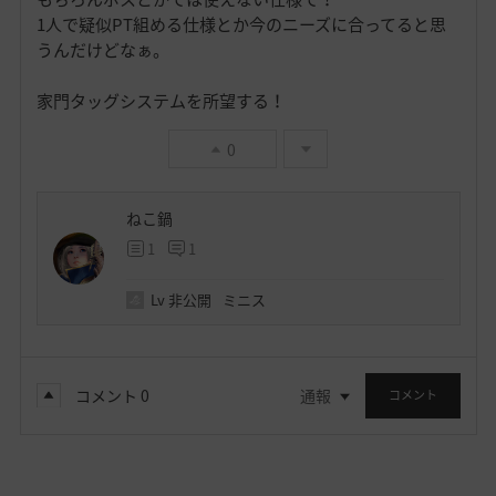
1人で疑似PT組める仕様とか今のニーズに合ってると思
うんだけどなぁ。
家門タッグシステムを所望する！
0
ねこ鍋
1
1
Lv
非公開
ミニス
コメント
0
通報
コメント