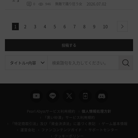
3
2026.07.02
0
946
無敵で踊り狂う女
1
2
3
4
5
6
7
8
9
10
next
投稿する
検
索
Pearl Abyssサービス利用規約
個人情報処理方針
「黒い砂漠」サービス利用規約
「特定商取引法」及び「資金決済法」に基づく表記
ゲーム基本情報
運営会社
ファンコンテンツガイド
サポートセンター
クッキーポリシー