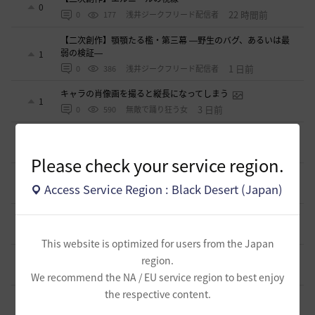
0
22 時間前
0
177
浅井ジークフリード配信者
【二次創作】顎顎たる檻・第三幕 ―野生のバグ、あるいは最
弱の検証―
1
1 日前
0
386
浅井ジークフリード配信者
キャラの肖像画を撮ると縦長になってしまう
1
3 日前
0
590
無敵で踊り狂う女
デヴォレカアクセサリーの使い道
0
3 日前
0
619
tanupon
Please check your service region.
そんなこと知ってらぁ…なこと？
1
Access Service Region : Black Desert (Japan)
4 日前
0
544
ノウワン
ミルの木遺跡(狩場)への行き方について
0
5 日前
1
563
威璃亜-日本
This website is optimized for users from the Japan
取引所の購入の仕方について
region.
0
5 日前
2
572
歩くマシュマロ-日本
We recommend the NA / EU service region to best enjoy
the respective content.
エマ・バルタリの記録日誌 9～12章について
9
9 日前
2
917
飛鳥雨音