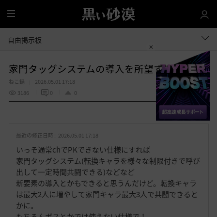
全
体
自由掲示板
家門タッグシステムの導入を所望する！
ねこ鍋
2026.05.01 17:18
3186
0
0
共有する
お
気
最近の修正日時 :
2026.05.01 17:18
に
入
いっそ通常chでPKできない仕様にすれば
り
家門タッグシステム(転換キャラを様々な制限付きで呼び
出して一定時間共闘できる)などなど
新要素の導入とかもできると思うんだけど。転換キャラ
は最大2人に増やして家門キャラ最大3人で共闘できると
かに。
もちろんボスとかでは使えない仕様で！