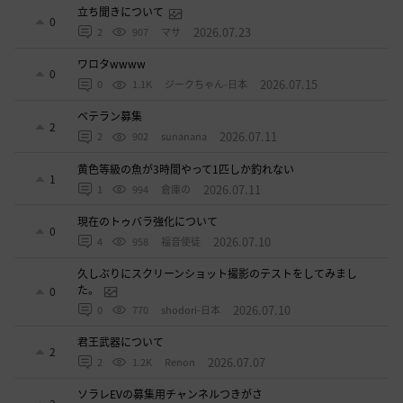
立ち聞きについて
0
2026.07.23
2
907
マサ
ワロタwwww
0
2026.07.15
0
1.1K
ジークちゃん-日本
ベテラン募集
2
2026.07.11
2
902
sunanana
黄色等級の魚が3時間やって1匹しか釣れない
1
2026.07.11
1
994
倉庫の
現在のトゥバラ強化について
0
2026.07.10
4
958
福音使徒
久しぶりにスクリーンショット撮影のテストをしてみまし
た。
0
2026.07.10
0
770
shodori-日本
君王武器について
2
2026.07.07
2
1.2K
Renon
ソラレEVの募集用チャンネルつきがさ