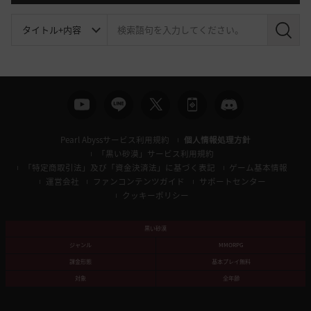
検
索
Pearl Abyssサービス利用規約
個人情報処理方針
「黒い砂漠」サービス利用規約
「特定商取引法」及び「資金決済法」に基づく表記
ゲーム基本情報
運営会社
ファンコンテンツガイド
サポートセンター
クッキーポリシー
黒い砂漠
ジャンル
MMORPG
課金形態
基本プレイ無料
対象
全年齢