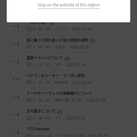
（2026年ギルド名声アプデリンク追記）
Stay on the website of this region
4
10 日前
0
858
セルベリア
「怪しい袋」
1
2026.07.24
0
983
ノウワン
波に乗って流れ着いた宝の地図の場所
2
2026.07.24
2
898
倉庫の
週間イベントについて
1
2026.07.24
1
773
マサ
ベテラン＆ルーキー クーポン配布
0
2026.07.24
0
746
飛鳥雨音
ドーサやソーサレスの無敵踊りについて
3
2026.07.23
0
823
無敵で踊り狂う女
立ち聞きについて
0
2026.07.23
2
872
マサ
ワロタwwww
0
2026.07.15
0
1.1K
ジークちゃん-日本