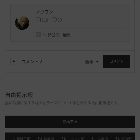
ノウワン
118
30
Lv
非公開
極星
コメント
2
通報
コメント
自由掲示板
黒い砂漠に関する様々なテーマについて話し合える自由掲示板です。
投稿する
登録日順
検索順
コメント順
推奨順
話題順