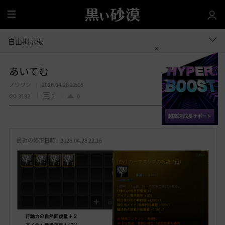
全
体
自由掲示板
あいてむ
ノウワン
2026.04.28 22:16
3192
2
0
共有する
お
気
最近の修正日時 :
2026.04.28 22:16
に
入
り