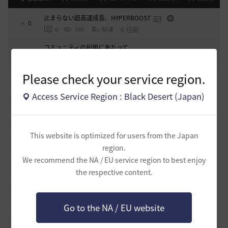
止まらない超高速成長、HYPERBOOST
0
6 日前
0
930
黒い砂漠
コミュニティの利用にあたって
51
2020.03.25
18
47.8K
黒い砂漠
Please check your service region.
そんなこと知ってらぁ…なこと？
1
11 時間前
0
146
ノウワン
Access Service Region : Black Desert (Japan)
ミルの木遺跡(狩場)への行き方について
0
1 日前
0
256
威璃亜-日本
This website is optimized for users from the Japan
取引所の購入の仕方について
0
region.
1 日前
2
289
歩くマシュマロ-日本
We recommend the NA / EU service region to best enjoy
エマ・バルタリの記録日誌 9～12章について
the respective content.
9
5 日前
1
747
飛鳥雨音
止まらない超高速成長、HYPERBOOST
0
Go to the NA / EU website
6 日前
0
930
黒い砂漠
【ギルド名声】2026ハイデル宴会スクショ【どうなる？】