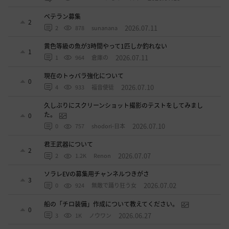
ベテラン募集
2
2026.07.11
2
878
sunanana
黄色等級の魚が3時間やって1匹しか釣れない
1
2026.07.11
1
964
倉庫の
現在のトゥバラ強化について
0
2026.07.10
4
933
福音使徒
久しぶりにスクリーンショット撮影のテストをしてみまし
た。
0
2026.07.10
0
757
shodori-日本
君王武器について
2
2026.07.07
2
1.2K
Renon
ソラレEVの募集用チャンネルつきがさ
3
2026.07.02
0
924
無敵で踊り狂う女
船の「チロ装備」作成について教えてください。
0
2026.06.27
3
1K
ノウワン