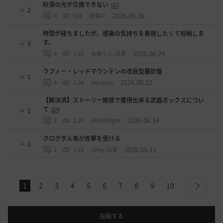
砂漠の光が交換できない
2
2026.06.26
0
928
倉庫の
時間が経ちましたが、感謝の気持ちを表現したくて投稿しま
す。
3
2026.06.24
0
1.1K
みめぐん-日本
ラフィー・レッドマウンテンの改良型羅針盤
1
2026.06.22
4
1.2K
tanupon
【解決済】ストーリー解放で獲得出来る武器ボックスについ
て
1
2026.06.14
2
2.2K
RiAUltifight
クログダル馬が攻撃を受ける
1
2026.06.11
2
3.1K
UKey-日本
1
2
3
4
5
6
7
8
9
10
next
投稿する