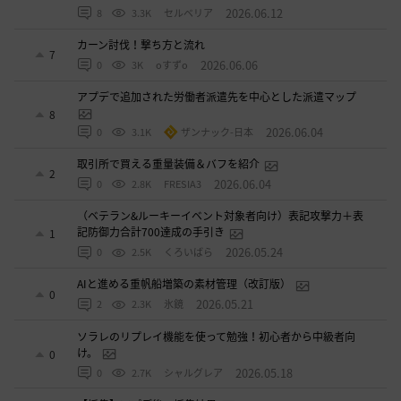
2026.06.12
8
3.3K
セルベリア
カーン討伐！撃ち方と流れ
7
2026.06.06
0
3K
oすずo
アプデで追加された労働者派遣先を中心とした派遣マップ
8
2026.06.04
0
3.1K
ザンナック-日本
取引所で買える重量装備＆バフを紹介
2
2026.06.04
0
2.8K
FRESIA3
（ベテラン&ルーキーイベント対象者向け）表記攻撃力＋表
記防御力合計700達成の手引き
1
2026.05.24
0
2.5K
くろいばら
AIと進める重帆船増築の素材管理（改訂版）
0
2026.05.21
2
2.3K
氷鏡
ソラレのリプレイ機能を使って勉強！初心者から中級者向
け。
0
2026.05.18
0
2.7K
シャルグレア