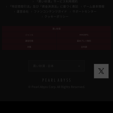
「黒い砂漠」サービス利用規約
「特定商取引法」及び「資金決済法」に基づく表記
ゲーム基本情報
運営会社
ファンコンテンツガイド
サポートセンター
クッキーポリシー
黒い砂漠
ジャンル
MMORPG
課金形態
基本プレイ無料
対象
全年齢
黒い砂漠 -
日本
© Pearl Abyss Corp. All Rights Reserved.