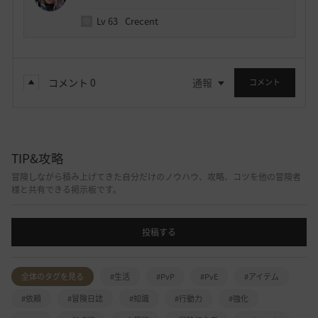
Lv
63
Crecent
コメント
0
通報
コメント
TIP&攻略
冒険しながら積み上げてきた自分だけのノウハウ、攻略、コツを他の冒険者
様と共有できる掲示板です。
投稿する
全体のタグを見る
#生活
#PvP
#PvE
#アイテム
#依頼
#冒険日誌
#知識
#行動力
#強化