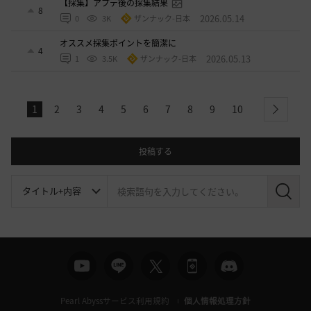
【採集】アプデ後の採集結果
8
2026.05.14
0
3K
ザンナック-日本
オススメ採集ポイントを簡潔に
4
2026.05.13
1
3.5K
ザンナック-日本
1
2
3
4
5
6
7
8
9
10
next
投稿する
検
索
Pearl Abyssサービス利用規約
個人情報処理方針