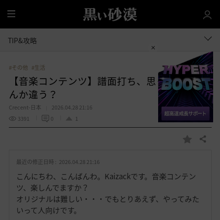
全
体
TIP&攻略
#その他
#生活
【音楽コンテンツ】譜面打ち、思ったのとな
んか違う？
Crecent-日本
2026.04.28 21:16
3391
0
1
共有する
お
気
最近の修正日時 :
2026.04.28 21:16
に
入
こんにちわ、こんばんわ。Kaizackです。音楽コンテン
り
ツ、楽しんでますか？
オリジナルは難しい・・・でもとりあえず、やってみた
いって人向けです。