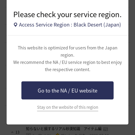
3 日前
1
484
ザンナック-日本
Please check your service region.
＜ジェピロスバフ＞予定時刻 8/ 2(日)～8/9（日）
9
6 日前
0
759
エレメル
Access Service Region : Black Desert (Japan)
【初心者さまへ】装備強化のやり方
2
7 日前
0
812
セルベリア
This website is optimized for users from the Japan
【初心者さまへ】装備更新の流れ（HYPERBOOST）
（2026/07/30～）
9
region.
8 日前
1
1.1K
セルベリア
We recommend the NA / EU service region to best enjoy
the respective content.
【初心者さまへ】7月30日のアプデで装備更新が大きく変わ
ります【HYPERBOOST】
6
2026.07.27
1
1.1K
セルベリア
Go to the NA / EU website
漆黒ライオン狩猟用 ノックバック＆気絶抵抗100%構成
2
2026.07.21
1
1K
ふぁちゃん
Stay on the website of this region
全チャログ流しでお困りの方へ
7
2026.07.17
1
1.1K
もかふ
知らないと損するリアル砂漠知識 アイテム編
13