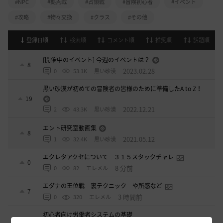
#NPC
#拠点戦
#占領戦
#冒険初心者
#イベント
#攻略
#物々交換
#クラス
#その他
登録日順
検索順
コメント順
推奨順
話題順
[開催中のイベント] 今週のイベントは？
8
2023.02.28
0
53.1K
黒い砂漠
黒い砂漠が初めての冒険者の皆様のために準備したA to Z！
19
2022.12.21
2
43.3K
黒い砂漠
エント研究室動画集
8
2021.05.12
1
32.4K
黒い砂漠
エクレタアクセについて ３１５スタックチャレ
0
8 分前
0
82
エレメル
エダナの王位戦 裏テクニック や所感など
7
3 時間前
0
320
エレメル
初心者向け労働者システムの基礎
11