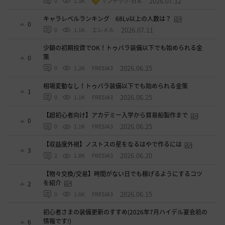
2026.07.12
0
1.3K
ザンナック-日本
キャラレベルランキング 68Lv以上の人数は？
0
2026.07.11
0
1.1K
エレメル
少額の初期投資でOK！トゥバラ装備以下でも始められる金
策
0
2026.06.25
0
1.2K
FRESIA3
相場変動なし！トゥバラ装備以下でも始められる金策
1
2026.06.25
0
1.1K
FRESIA3
【超初心者向け】アカデミー入学から貿易船製作まで
0
2026.06.25
0
1.1K
FRESIA3
【収益度外視】ノストスの星をなるはやで作るには
3
2026.06.20
2
1.8K
FRESIA3
【物々交換/交易】時間がない日でも稼げるようにするコツ
を紹介
2
2026.06.15
0
1.6K
FRESIA3
初心者さまの装備更新のすすめ(2026年7月ハイデル宴会前の
情報です!)
6