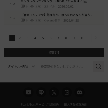
キャラレベルランキング 68Lv以上の人数は？
2
2026.05.02
0
3.7K
エレメル
【音楽コンテンツ】譜面打ち、思ったのとなんか違う？
1
2026.04.28
0
3.4K
Crecent-日本
1
2
3
4
5
6
7
8
9
10
next
投稿する
検
索
Pearl Abyssサービス利用規約
個人情報処理方針