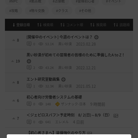
#NPC
#拠点戦
#占領戦
#冒険初心者
#イベント
#攻略
#物々交換
#クラス
#その他
登録日順
検索順
コメント順
推奨順
話題順
[開催中のイベント] 今週のイベントは？
8
2023.02.28
0
53.1K
黒い砂漠
黒い砂漠が初めての冒険者の皆様のために準備したA to Z！
19
2022.12.21
2
43.2K
黒い砂漠
エント研究室動画集
8
2021.05.12
1
32.3K
黒い砂漠
初心者向け労働者システムの基礎
6
9 時間前
0
148
ザンナック-日本
＜ジェピロスバフ＞予定時刻 8/ 2(日)～8/9（日）
7
4 日前
0
641
エレメル
【初心者さまへ】装備強化のやり方
2