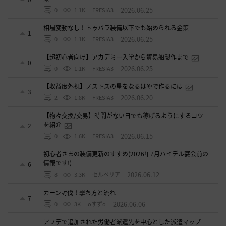
2026.06.25
0
1.1K
FRESIA3
相場変動なし！トゥバラ装備以下でも始められる金策
1
2026.06.25
0
1.1K
FRESIA3
【超初心者向け】アカデミー入学から貿易船製作まで
0
2026.06.25
0
1.1K
FRESIA3
【収益度外視】ノストスの星をなるはやで作るには
3
2026.06.20
2
1.8K
FRESIA3
【物々交換/交易】時間がない日でも稼げるようにするコツ
を紹介
2
2026.06.15
0
1.6K
FRESIA3
初心者さまの装備更新のすすめ(2026年7月ハイデル宴会前の
情報です!)
6
2026.06.12
8
3.3K
セルベリア
カーン討伐！撃ち方と流れ
7
2026.06.06
0
3K
oすずo
アプデで追加された労働者派遣先を中心とした派遣マップ