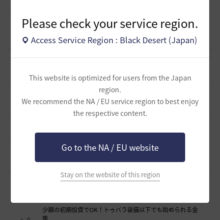
4 日前
0
654
セルベリア
Please check your service region.
【初心者さまへ】装備更新の流れ（HYPERBOOST）
（2026/07/30～）
7
Access Service Region : Black Desert (Japan)
6 日前
1
898
セルベリア
【初心者さまへ】7月30日のアプデで装備更新が大きく変わ
ります【HYPERBOOST】
6
This website is optimized for users from the Japan
2026.07.27
1
991
セルベリア
region.
漆黒ライオン狩猟用 ノックバック＆気絶抵抗100%構成
We recommend the NA / EU service region to best enjoy
2
2026.07.21
1
973
ふぁちゃん
the respective content.
全チャログ流しでお困りの方へ
6
2026.07.17
1
1K
もかふ
Go to the NA / EU website
知らないと損するリアル砂漠知識 アイテム編
12
2026.07.12
0
1.3K
ザンナック-日本
Stay on the website of this region
キャラレベルランキング 68Lv以上の人数は？
0
2026.07.11
0
1.1K
エレメル
少額の初期投資でOK！トゥバラ装備以下でも始められる金
策
0