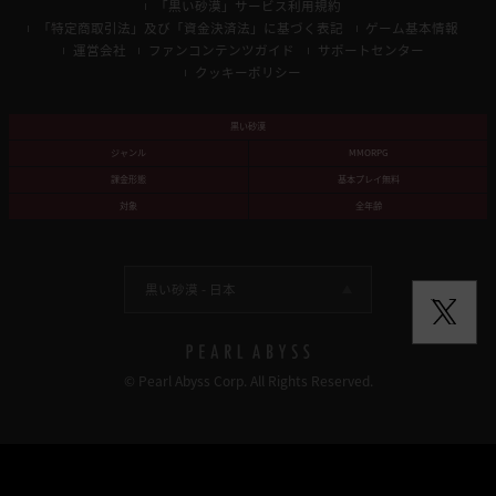
「黒い砂漠」サービス利用規約
「特定商取引法」及び「資金決済法」に基づく表記
ゲーム基本情報
運営会社
ファンコンテンツガイド
サポートセンター
クッキーポリシー
黒い砂漠
ジャンル
MMORPG
課金形態
基本プレイ無料
対象
全年齢
黒い砂漠 -
日本
© Pearl Abyss Corp. All Rights Reserved.