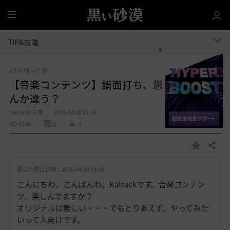
全
体
TIP&攻略
#その他
#生活
【音楽コンテンツ】譜面打ち、思ったのとな
んか違う？
Crecent-日本
2026.04.28 21:16
3386
0
1
共有する
お
気
最近の修正日時 :
2026.04.28 21:16
に
入
こんにちわ、こんばんわ。Kaizackです。音楽コンテン
り
ツ、楽しんでますか？
オリジナルは難しい・・・でもとりあえず、やってみた
いって人向けです。