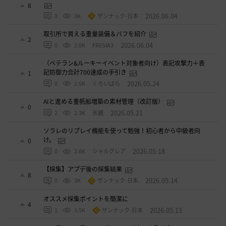
8
2026.06.04
0
3K
ザンナック-日本
取引所で買える重量装備＆バフを紹介
2
2026.06.04
0
2.8K
FRESIA3
（ベテラン&ルーキーイベント対象者向け）表記攻撃力＋表
記防御力合計700達成の手引き
1
2026.05.24
0
2.5K
くろいばら
AIと進める重帆船増築の素材管理（改訂版）
0
2026.05.21
2
2.3K
氷鏡
ソラレのリプレイ機能を使って勉強！初心者から中級者向
け。
0
2026.05.18
0
2.6K
シャルグレア
【採集】アプデ後の採集結果
8
2026.05.14
0
3K
ザンナック-日本
オススメ採集ポイントを簡潔に
4
2026.05.13
1
3.5K
ザンナック-日本