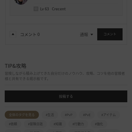
Lv
63
Crecent
コメント
0
通報
コメント
TIP&攻略
冒険しながら積み上げてきた自分だけのノウハウ、攻略、コツを他の冒険者
様と共有できる掲示板です。
投稿する
全体のタグを見る
#生活
#PvP
#PvE
#アイテム
#依頼
#冒険日誌
#知識
#行動力
#強化