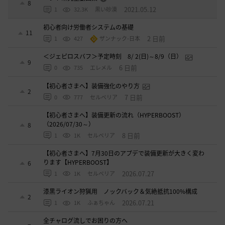
8
2021.05.12
1
32.3K
黒い砂漠
初心者向け労働者システムの基礎
11
2 日前
1
427
ザンナック-日本
＜ジェピロスバフ＞予定時刻 8/ 2(日)～8/9（日）
9
6 日前
0
735
エレメル
【初心者さまへ】装備強化のやり方
2
7 日前
0
777
セルベリア
【初心者さまへ】装備更新の流れ（HYPERBOOST）
（2026/07/30～）
8
8 日前
1
1K
セルベリア
【初心者さまへ】7月30日のアプデで装備更新が大きく変わ
ります【HYPERBOOST】
6
2026.07.27
1
1K
セルベリア
漆黒ライオン狩猟用 ノックバック＆気絶抵抗100%構成
2
2026.07.21
1
1K
ふぁちゃん
全チャログ流しでお困りの方へ