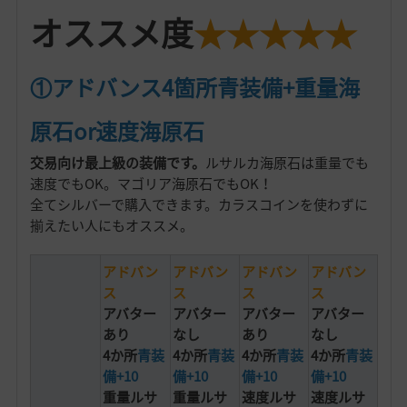
オススメ度
★★★★★
①アドバンス4箇所青装備+重量海
原石or速度海原石
交易向け最上級の装備です。
ルサルカ海原石は重量でも
速度でもOK。マゴリア海原石でもOK！
全てシルバーで購入できます。カラスコインを使わずに
揃えたい人にもオススメ。
アドバン
アドバン
アドバン
アドバン
ス
ス
ス
ス
アバター
アバター
アバター
アバター
あり
なし
あり
なし
4か所
青装
4か所
青装
4か所
青装
4か所
青装
備+10
備+10
備+10
備+10
重量ルサ
重量ルサ
速度ルサ
速度ルサ