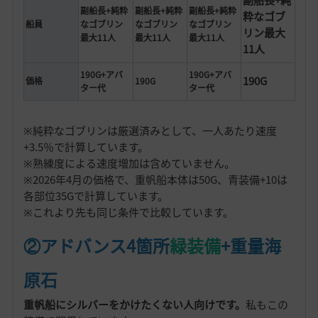
副船長+純粋
副船長+純粋
副船長+純粋
粋なゴブ
船員
なゴブリン
なゴブリン
なゴブリン
リン最大
最大11人
最大11人
最大11人
11人
190G+アバ
190G+アバ
190G
価格
190G
ター代
ター代
※純粋なゴブリンは厳選済みとして、一人あたり速度
+3.5％で計算しています。
※熟練度による速度増加は含めていません。
※2026年4月の価格で、重帆船本体は50G、青装備+10は
各部位35Gで計算しています。
※これより先も同じ条件で比較しています。
②アドバンス4箇所
緑装備
+重量海
原石
重帆船にシルバーをかけたくない人向けです。
私もこの