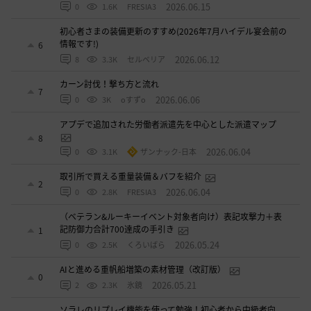
2026.06.15
0
1.6K
FRESIA3
初心者さまの装備更新のすすめ(2026年7月ハイデル宴会前の
情報です!)
6
2026.06.12
8
3.3K
セルベリア
カーン討伐！撃ち方と流れ
7
2026.06.06
0
3K
oすずo
アプデで追加された労働者派遣先を中心とした派遣マップ
8
2026.06.04
0
3.1K
ザンナック-日本
取引所で買える重量装備＆バフを紹介
2
2026.06.04
0
2.8K
FRESIA3
（ベテラン&ルーキーイベント対象者向け）表記攻撃力＋表
記防御力合計700達成の手引き
1
2026.05.24
0
2.5K
くろいばら
AIと進める重帆船増築の素材管理（改訂版）
0
2026.05.21
2
2.3K
氷鏡
ソラレのリプレイ機能を使って勉強！初心者から中級者向