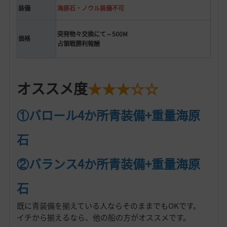
装備
海原石・ノウル装備不可
突発物々交換にて～500M
価格
占領戦勝利報酬
オススメ度
★★★☆☆
①バロール4か所青装備+重量海原
石
②バランス4か所青装備+重量海原
石
既に青装備を揃えている人ならそのままでもOKです。
イチから揃えるなら、他の船の方がオススメです。