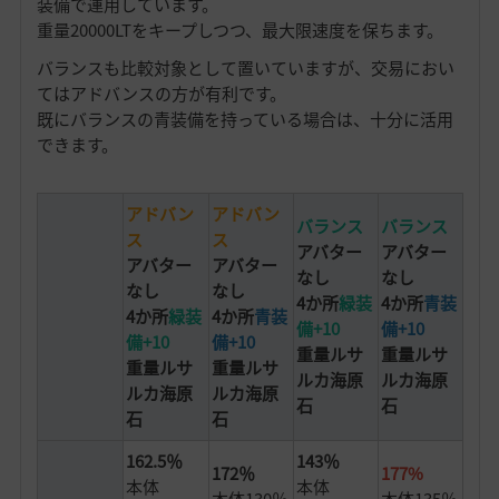
装備で運用しています。
重量20000LTをキープしつつ、最大限速度を保ちます。
バランスも比較対象として置いていますが、交易におい
てはアドバンスの方が有利です。
既にバランスの青装備を持っている場合は、十分に活用
できます。
アドバン
アドバン
バランス
バランス
ス
ス
アバター
アバター
アバター
アバター
なし
なし
なし
なし
4か所
緑装
4か所
青装
4か所
緑装
4か所
青装
備+10
備+10
備+10
備+10
重量ルサ
重量ルサ
重量ルサ
重量ルサ
ルカ海原
ルカ海原
ルカ海原
ルカ海原
石
石
石
石
162.5％
143％
172％
177%
本体
本体