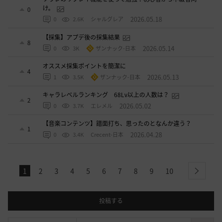
け。
0
2026.05.18
0
2.6K
シャルグレア
【採集】アプデ後の採集結果
8
2026.05.14
0
3K
ザンナック-日本
オススメ採集ポイントを簡潔に
4
2026.05.13
1
3.5K
ザンナック-日本
キャラレベルランキング 68Lv以上の人数は？
2
2026.05.02
0
3.7K
エレメル
【音楽コンテンツ】譜面打ち、思ったのとなんか違う？
1
2026.04.28
0
3.4K
Crecent-日本
1
2
3
4
5
6
7
8
9
10
next
投稿する