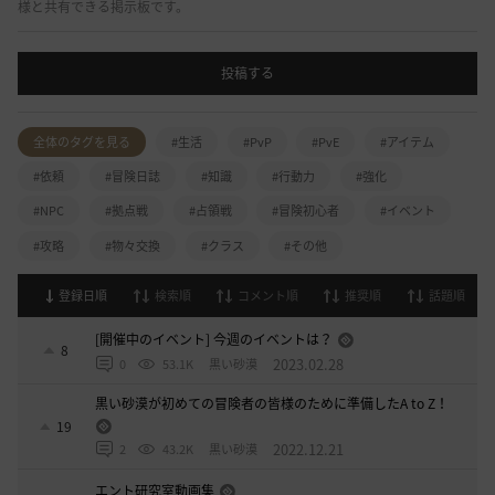
様と共有できる掲示板です。
投稿する
全体のタグを見る
#生活
#PvP
#PvE
#アイテム
#依頼
#冒険日誌
#知識
#行動力
#強化
#NPC
#拠点戦
#占領戦
#冒険初心者
#イベント
#攻略
#物々交換
#クラス
#その他
登録日順
検索順
コメント順
推奨順
話題順
[開催中のイベント] 今週のイベントは？
8
2023.02.28
0
53.1K
黒い砂漠
黒い砂漠が初めての冒険者の皆様のために準備したA to Z！
19
2022.12.21
2
43.2K
黒い砂漠
エント研究室動画集