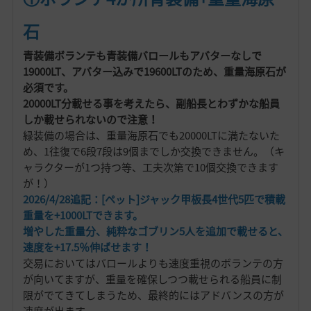
石
青装備ボランテも青装備バロールもアバターなしで
19000LT、アバター込みで19600LTのため、重量海原石が
必須です。
20000LT分載せる事を考えたら、副船長とわずかな船員
しか載せられないので注意！
緑装備の場合は、重量海原石でも20000LTに満たないた
め、1往復で6段7段は9個までしか交換できません。（キ
ャラクターが1つ持つ等、工夫次第で10個交換できます
が！）
2026/4/28追記：[ペット]ジャック甲板長4世代5匹で積載
重量を+1000LTできます。
増やした重量分、純粋なゴブリン5人を追加で載せると、
速度を+17.5％伸ばせます！
交易においてはバロールよりも速度重視のボランテの方
が向いてますが、重量を確保しつつ載せられる船員に制
限がでてきてしまうため、最終的にはアドバンスの方が