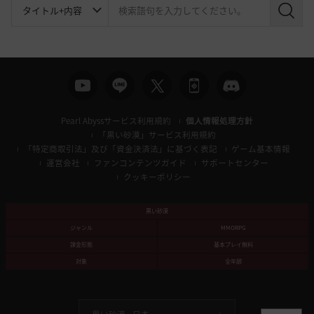
検
索
Pearl Abyssサービス利用規約
個人情報処理方針
「黒い砂漠」サービス利用規約
「特定商取引法」及び「資金決済法」に基づく表記
ゲーム基本情報
運営会社
ファンコンテンツガイド
サポートセンター
クッキーポリシー
黒い砂漠
ジャンル
MMORPG
課金形態
基本プレイ無料
対象
全年齢