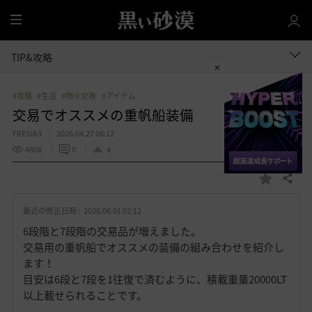
全
体
TIP&攻略
#攻略
#生活
#物々交換
#アイテム
交易でオススメの重帆船装備
FRESIA3
2026.04.27 06:12
4808
0
4
共有する
お
気
最近の修正日時 :
2026.06.01 02:12
に
入
6段階と7段階の交易品が増えました。
り
交易用の重帆船でオススメの装備の組み合わせを紹介し
ます！
目安は6段と7段を1往復で済むように、積載重量20000LT
以上載せられることです。