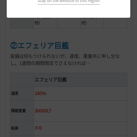
Stay on the website of this region
190G+アバ
190G+アバ
ター代
ター代
190G
価格
190G
（+ペット
（+ペット
代）
代）
②エフェリア巨艦
装備は何もつけられないが、速度、重量共に申し分な
し。1週間の期間限定でさえなければ…
エフェリア巨艦
180%
速度
30000LT
積載重量
船員
不可