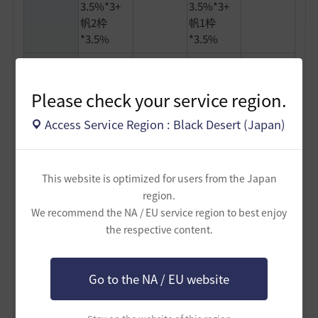
3.5%*3+
3.5%*3+
帆2枠
帆1枠
*3.5%
*3.5%
20139LT
20139LT
20139LT
20139LT
本体
本体
本体
本体
Please check your service region.
19600+海
19600+海
19000+海
19000+海
原石1350-
原石1350-
原石1350-
原石1350-
Access Service Region : Black Desert (Japan)
積載重量
純ゴブ
純ゴブ
副船長
副船長
200*3-副
200*3-副
200-装備
200-装備
船長200-
船長200-
11
11
This website is optimized for users from the Japan
装備11
装備11
region.
副船長+純
We recommend the NA / EU service region to best enjoy
副船長+純粋
粋なゴブ
the respective content.
なゴブリン
リン最大3
副船長の
最大3人
人
船員
副船長のみ
(ペットあり
み
(ペットあ
純ゴブ最大8
Go to the NA / EU website
り純ゴブ
人)
最大8人)