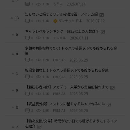
7
2026.07.17
1
1.1K
もかふ
知らないと損するリアル砂漠知識 アイテム編
13
2026.07.12
0
1.3K
ザンナック-日本
キャラレベルランキング 68Lv以上の人数は？
0
2026.07.11
0
1.1K
エレメル
少額の初期投資でOK！トゥバラ装備以下でも始められる金
策
0
2026.06.25
0
1.2K
FRESIA3
相場変動なし！トゥバラ装備以下でも始められる金策
1
2026.06.25
0
1.1K
FRESIA3
【超初心者向け】アカデミー入学から貿易船製作まで
0
2026.06.25
0
1.1K
FRESIA3
【収益度外視】ノストスの星をなるはやで作るには
3
2026.06.20
2
1.8K
FRESIA3
【物々交換/交易】時間がない日でも稼げるようにするコツ
を紹介
2