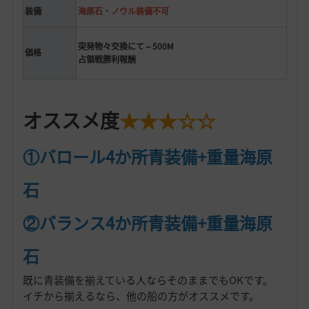
装備
海原石・ノウル装備不可
突発物々交換にて～500M
価格
占領戦勝利報酬
オススメ度
★★★☆☆
①バロール4か所青装備+重量海原
石
②バランス4か所青装備+重量海原
石
既に青装備を揃えている人ならそのままでもOKです。
イチから揃えるなら、他の船の方がオススメです。