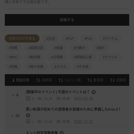
様と共有できる掲示板です。
投稿する
全体のタグを見る
#生活
#PvP
#PvE
#アイテム
#依頼
#冒険日誌
#知識
#行動力
#強化
#NPC
#拠点戦
#占領戦
#冒険初心者
#イベント
#攻略
#物々交換
#クラス
#その他
登録日順
検索順
コメント順
推奨順
話題順
[開催中のイベント] 今週のイベントは？
8
2023.02.28
0
53.1K
黒い砂漠
黒い砂漠が初めての冒険者の皆様のために準備したA to Z！
19
2022.12.21
2
43.2K
黒い砂漠
エント研究室動画集