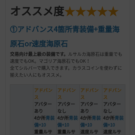
オススメ度
★★★★★
①アドバンス4箇所青装備+重量海
原石or速度海原石
交易向け最上級の装備です。
ルサルカ海原石は重量でも
速度でもOK。マゴリア海原石でもOK！
全てシルバーで購入できます。カラスコインを使わずに
揃えたい人にもオススメ。
アドバン
アドバン
アドバン
アドバン
ス
ス
ス
ス
アバター
アバター
アバター
アバター
あり
なし
あり
なし
4か所
青装
4か所
青装
4か所
青装
4か所
青装
備+10
備+10
備+10
備+10
重量ルサ
重量ルサ
速度ルサ
速度ルサ