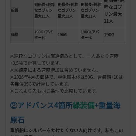
副船長+純粋
副船長+純粋
副船長+純粋
粋なゴブ
船員
なゴブリン
なゴブリン
なゴブリン
リン最大
最大11人
最大11人
最大11人
11人
190G+アバ
190G+アバ
190G
価格
190G
ター代
ター代
※純粋なゴブリンは厳選済みとして、一人あたり速度
+3.5％で計算しています。
※熟練度による速度増加は含めていません。
※2026年4月の価格で、重帆船本体は50G、青装備+10は
各部位35Gで計算しています。
※これより先も同じ条件で比較しています。
②アドバンス4箇所
緑装備
+重量海
原石
重帆船にシルバーをかけたくない人向けです。
私もこの