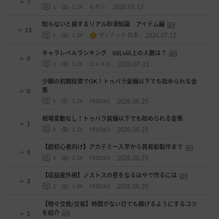
7
2026.07.17
1
1.1K
もかふ
知らないと損するリアル砂漠知識 アイテム編
13
2026.07.12
0
1.3K
ザンナック-日本
キャラレベルランキング 68Lv以上の人数は？
0
2026.07.11
0
1.1K
エレメル
少額の初期投資でOK！トゥバラ装備以下でも始められる金
策
0
2026.06.25
0
1.2K
FRESIA3
相場変動なし！トゥバラ装備以下でも始められる金策
1
2026.06.25
0
1.1K
FRESIA3
【超初心者向け】アカデミー入学から貿易船製作まで
0
2026.06.25
0
1.1K
FRESIA3
【収益度外視】ノストスの星をなるはやで作るには
3
2026.06.20
2
1.8K
FRESIA3
【物々交換/交易】時間がない日でも稼げるようにするコツ
を紹介
2