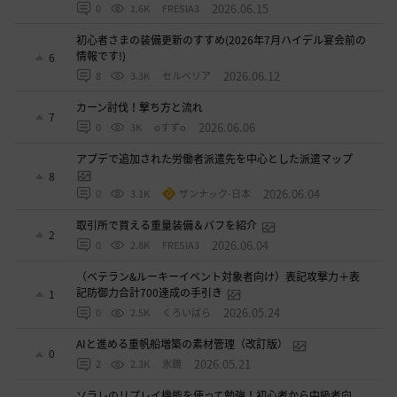
2026.06.15
0
1.6K
FRESIA3
初心者さまの装備更新のすすめ(2026年7月ハイデル宴会前の
情報です!)
6
2026.06.12
8
3.3K
セルベリア
カーン討伐！撃ち方と流れ
7
2026.06.06
0
3K
oすずo
アプデで追加された労働者派遣先を中心とした派遣マップ
8
2026.06.04
0
3.1K
ザンナック-日本
取引所で買える重量装備＆バフを紹介
2
2026.06.04
0
2.8K
FRESIA3
（ベテラン&ルーキーイベント対象者向け）表記攻撃力＋表
記防御力合計700達成の手引き
1
2026.05.24
0
2.5K
くろいばら
AIと進める重帆船増築の素材管理（改訂版）
0
2026.05.21
2
2.3K
氷鏡
ソラレのリプレイ機能を使って勉強！初心者から中級者向