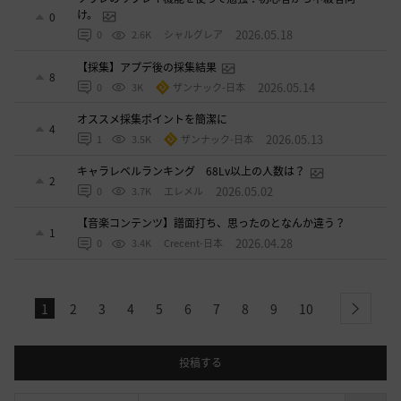
け。
0
2026.05.18
0
2.6K
シャルグレア
【採集】アプデ後の採集結果
8
2026.05.14
0
3K
ザンナック-日本
オススメ採集ポイントを簡潔に
4
2026.05.13
1
3.5K
ザンナック-日本
キャラレベルランキング 68Lv以上の人数は？
2
2026.05.02
0
3.7K
エレメル
【音楽コンテンツ】譜面打ち、思ったのとなんか違う？
1
2026.04.28
0
3.4K
Crecent-日本
1
2
3
4
5
6
7
8
9
10
next
投稿する