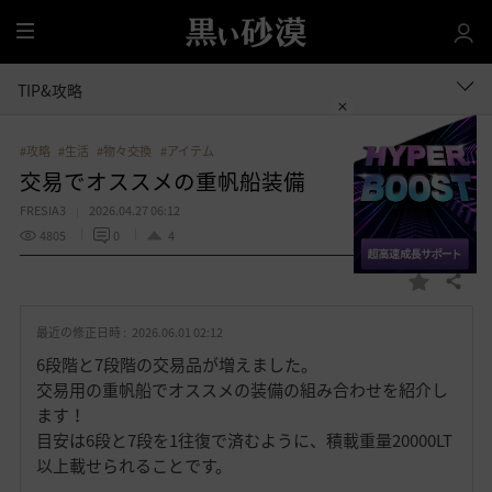
全
体
TIP&攻略
#攻略
#生活
#物々交換
#アイテム
交易でオススメの重帆船装備
FRESIA3
2026.04.27 06:12
4805
0
4
共有する
お
気
最近の修正日時 :
2026.06.01 02:12
に
入
6段階と7段階の交易品が増えました。
り
交易用の重帆船でオススメの装備の組み合わせを紹介し
ます！
目安は6段と7段を1往復で済むように、積載重量20000LT
以上載せられることです。