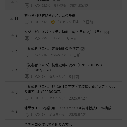
8
2021.05.12
1
32.3K
黒い砂漠
初心者向け労働者システムの基礎
11
2 日前
1
412
ザンナック-日本
＜ジェピロスバフ＞予定時刻 8/ 2(日)～8/9（日）
9
6 日前
0
725
エレメル
【初心者さまへ】装備強化のやり方
2
6 日前
0
776
セルベリア
【初心者さまへ】装備更新の流れ（HYPERBOOST）
（2026/07/30～）
8
8 日前
1
1K
セルベリア
【初心者さまへ】7月30日のアプデで装備更新が大きく変わ
ります【HYPERBOOST】
6
2026.07.27
1
1K
セルベリア
漆黒ライオン狩猟用 ノックバック＆気絶抵抗100%構成
2
2026.07.21
1
1K
ふぁちゃん
全チャログ流しでお困りの方へ