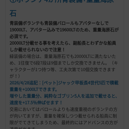
石
青装備ボランテも青装備バロールもアバターなしで
19000LT、アバター込みで19600LTのため、重量海原石が
必須です。
20000LT分載せる事を考えたら、副船長とわずかな船員
しか載せられないので注意！
緑装備の場合は、重量海原石でも20000LTに満たないた
め、1往復で6段7段は9個までしか交換できません。（キ
ャラクターが1つ持つ等、工夫次第で10個交換できます
が！）
2026/4/28追記：[ペット]ジャック甲板長4世代5匹で積載
重量を+1000LTできます。
増やした重量分、純粋なゴブリン5人を追加で載せると、
速度を+17.5％伸ばせます！
交易においてはバロールよりも速度重視のボランテの方
が向いてますが、重量を確保しつつ載せられる船員に制
限がでてきてしまうため、最終的にはアドバンスの方が