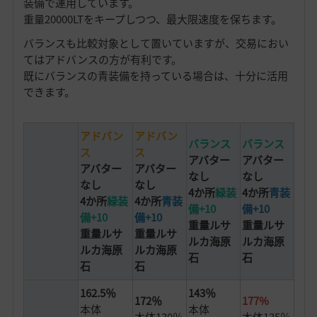
装備で運用しています。
重量20000LTをキープしつつ、最大限速度を保ちます。
バランスも比較対象として置いていますが、交易におい
てはアドバンスの方が有利です。
既にバランスの青装備を持っている場合は、十分に活用
できます。
アドバン
アドバン
バランス
バランス
ス
ス
アバター
アバター
アバター
アバター
なし
なし
なし
なし
4か所
緑装
4か所
青装
4か所
緑装
4か所
青装
備+10
備+10
備+10
備+10
重量ルサ
重量ルサ
重量ルサ
重量ルサ
ルカ海原
ルカ海原
ルカ海原
ルカ海原
石
石
石
石
162.5％
143％
172％
177%
本体
本体