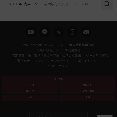
検
索
Pearl Abyssサービス利用規約
個人情報処理方針
「黒い砂漠」サービス利用規約
「特定商取引法」及び「資金決済法」に基づく表記
ゲーム基本情報
運営会社
ファンコンテンツガイド
サポートセンター
クッキーポリシー
黒い砂漠
ジャンル
MMORPG
課金形態
基本プレイ無料
対象
全年齢