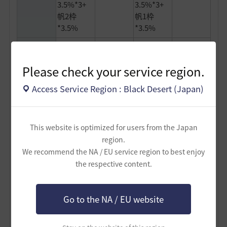
3.5%*3+
3.5%*3+
帆2枠
帆1枠
*3.5%
*3.5%
20139LT
20139LT
20139LT
20139LT
本体
本体
本体
本体
Please check your service region.
19600+海
19600+海
19000+海
19000+海
原石1350-
原石1350-
原石1350-
原石1350-
Access Service Region : Black Desert (Japan)
積載重量
純ゴブ
純ゴブ
副船長
副船長
200*3-副
200*3-副
200-装備
200-装備
船長200-
船長200-
11
11
This website is optimized for users from the Japan
装備11
装備11
region.
副船長+純
We recommend the NA / EU service region to best enjoy
副船長+純粋
粋なゴブ
the respective content.
なゴブリン
リン最大3
副船長の
最大3人
人
船員
副船長のみ
(ペットあり
み
(ペットあ
純ゴブ最大8
Go to the NA / EU website
り純ゴブ
人)
最大8人)