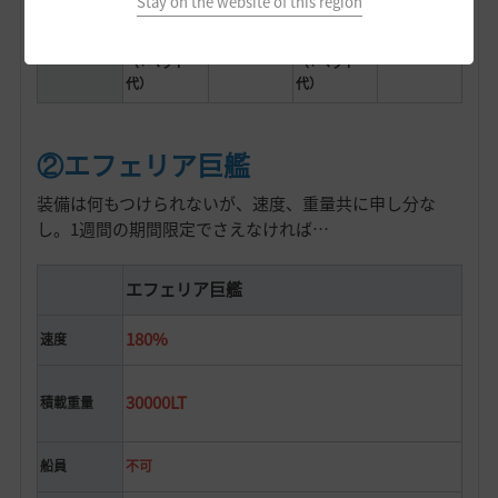
Stay on the website of this region
190G+アバ
190G+アバ
ター代
ター代
190G
価格
190G
（+ペット
（+ペット
代）
代）
②エフェリア巨艦
装備は何もつけられないが、速度、重量共に申し分な
し。1週間の期間限定でさえなければ…
エフェリア巨艦
180%
速度
30000LT
積載重量
船員
不可