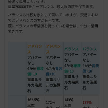
装備で運用しています。
重量20000LTをキープしつつ、最大限速度を保ちます。
バランスも比較対象として置いていますが、交易におい
てはアドバンスの方が有利です。
既にバランスの青装備を持っている場合は、十分に活用
できます。
アドバン
アドバン
バランス
バランス
ス
ス
アバター
アバター
アバター
アバター
なし
なし
なし
なし
4か所
緑装
4か所
青装
4か所
緑装
4か所
青装
備+10
備+10
備+10
備+10
重量ルサ
重量ルサ
重量ルサ
重量ルサ
ルカ海原
ルカ海原
ルカ海原
ルカ海原
石
石
石
石
162.5％
143％
172％
177%
本体
本体