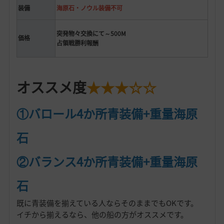
装備
海原石・ノウル装備不可
突発物々交換にて～500M
価格
占領戦勝利報酬
オススメ度
★★★☆☆
①バロール4か所青装備+重量海原
石
②バランス4か所青装備+重量海原
石
既に青装備を揃えている人ならそのままでもOKです。
イチから揃えるなら、他の船の方がオススメです。