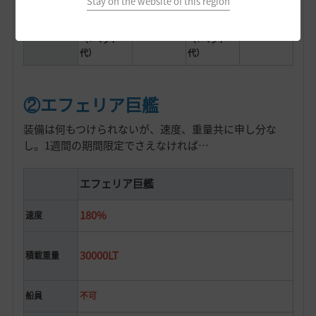
Stay on the website of this region
190G+アバ
190G+アバ
ター代
ター代
190G
価格
190G
（+ペット
（+ペット
代）
代）
②エフェリア巨艦
装備は何もつけられないが、速度、重量共に申し分な
し。1週間の期間限定でさえなければ…
エフェリア巨艦
180%
速度
30000LT
積載重量
船員
不可