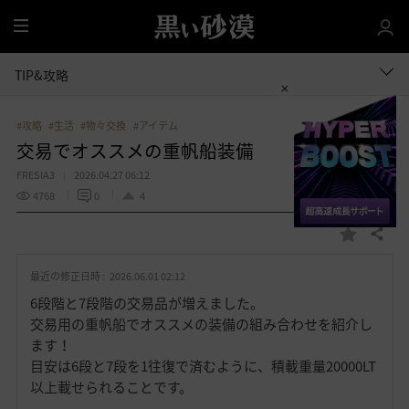
全
体
TIP&攻略
#攻略
#生活
#物々交換
#アイテム
交易でオススメの重帆船装備
FRESIA3
2026.04.27 06:12
4768
0
4
共有する
お
気
最近の修正日時 :
2026.06.01 02:12
に
入
6段階と7段階の交易品が増えました。
り
交易用の重帆船でオススメの装備の組み合わせを紹介し
ます！
目安は6段と7段を1往復で済むように、積載重量20000LT
以上載せられることです。