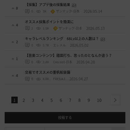
【採集】アプデ後の採集結果
8
2026.05.14
0
3K
ザンナック-日本
オススメ採集ポイントを簡潔に
4
2026.05.13
1
3.5K
ザンナック-日本
キャラレベルランキング 68Lv以上の人数は？
2
2026.05.02
0
3.7K
エレメル
【音楽コンテンツ】譜面打ち、思ったのとなんか違う？
1
2026.04.28
0
3.4K
Crecent-日本
交易でオススメの重帆船装備
4
2026.04.27
0
4.8K
FRESIA3
1
2
3
4
5
6
7
8
9
10
next
投稿する