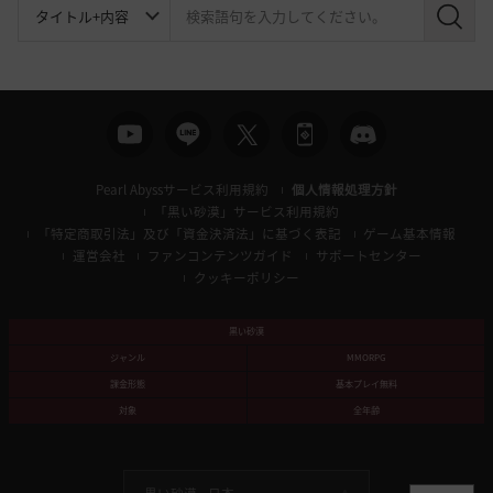
検
索
Pearl Abyssサービス利用規約
個人情報処理方針
「黒い砂漠」サービス利用規約
「特定商取引法」及び「資金決済法」に基づく表記
ゲーム基本情報
運営会社
ファンコンテンツガイド
サポートセンター
クッキーポリシー
黒い砂漠
ジャンル
MMORPG
課金形態
基本プレイ無料
対象
全年齢