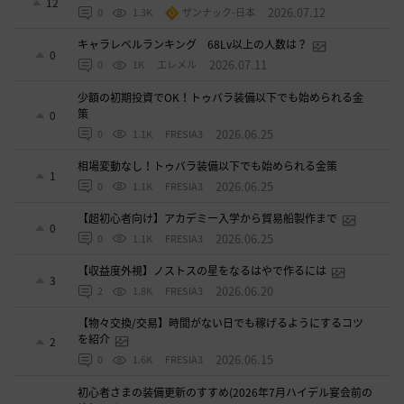
12
2026.07.12
0
1.3K
ザンナック-日本
キャラレベルランキング 68Lv以上の人数は？
0
2026.07.11
0
1K
エレメル
少額の初期投資でOK！トゥバラ装備以下でも始められる金
策
0
2026.06.25
0
1.1K
FRESIA3
相場変動なし！トゥバラ装備以下でも始められる金策
1
2026.06.25
0
1.1K
FRESIA3
【超初心者向け】アカデミー入学から貿易船製作まで
0
2026.06.25
0
1.1K
FRESIA3
【収益度外視】ノストスの星をなるはやで作るには
3
2026.06.20
2
1.8K
FRESIA3
【物々交換/交易】時間がない日でも稼げるようにするコツ
を紹介
2
2026.06.15
0
1.6K
FRESIA3
初心者さまの装備更新のすすめ(2026年7月ハイデル宴会前の