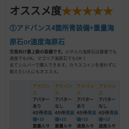
オススメ度
★★★★★
①アドバンス4箇所青装備+重量海
原石or速度海原石
交易向け最上級の装備です。
ルサルカ海原石は重量でも
速度でもOK。マゴリア海原石でもOK！
全てシルバーで購入できます。カラスコインを使わずに
揃えたい人にもオススメ。
アドバン
アドバン
アドバン
アドバン
ス
ス
ス
ス
アバター
アバター
アバター
アバター
あり
なし
あり
なし
4か所
青装
4か所
青装
4か所
青装
4か所
青装
備+10
備+10
備+10
備+10
重量ルサ
重量ルサ
速度ルサ
速度ルサ