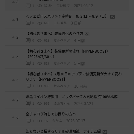
8
2021.05.12
1
32.3K
黒い砂漠
＜ジェピロスバフ＞予定時刻 8/ 2(日)～8/9（日）
7
3 日前
0
618
エレメル
【初心者さまへ】装備強化のやり方
2
4 日前
0
619
セルベリア
【初心者さまへ】装備更新の流れ（HYPERBOOST）
（2026/07/30～）
4
5 日前
1
817
セルベリア
【初心者さまへ】7月30日のアプデで装備更新が大きく変わ
ります【HYPERBOOST】
6
10 日前
1
983
セルベリア
漆黒ライオン狩猟用 ノックバック＆気絶抵抗100%構成
2
2026.07.21
1
969
ふぁちゃん
全チャログ流しでお困りの方へ
6
2026.07.17
1
1K
もかふ
知らないと損するリアル砂漠知識 アイテム編