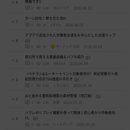
情報です!)
6
2026.06.12
8
3.3K
セルベリア
カーン討伐！撃ち方と流れ
7
2026.06.06
0
3K
oすずo
アプデで追加された労働者派遣先を中心とした派遣マップ
8
2026.06.04
0
3K
ザンナック-日本
取引所で買える重量装備＆バフを紹介
2
2026.06.04
0
2.8K
FRESIA3
（ベテラン&ルーキーイベント対象者向け）表記攻撃力＋表
記防御力合計700達成の手引き
1
2026.05.24
0
2.5K
くろいばら
AIと進める重帆船増築の素材管理（改訂版）
0
2026.05.21
2
2.3K
氷鏡
ソラレのリプレイ機能を使って勉強！初心者から中級者向
け。
0
2026.05.18
0
2.6K
シャルグレア