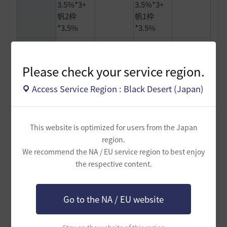
3.5%*3+
3.5%*3+
帆2枠
帆1枠
*3.5%
*3.5%
20139LT
20139LT
20139LT
20139LT
本体
本体
本体
本体
Please check your service region.
19600+海
19600+海
19000+海
19000+海
原石1350-
原石1350-
原石1350-
原石1350-
Access Service Region : Black Desert (Japan)
積載重量
純ゴブ
純ゴブ
副船長
副船長
200*3-副
200*3-副
200-装備
200-装備
船長200-
船長200-
11
11
This website is optimized for users from the Japan
装備11
装備11
region.
副船長+純
We recommend the NA / EU service region to best enjoy
副船長+純粋
粋なゴブ
the respective content.
なゴブリン
リン最大3
副船長の
最大3人
人
船員
副船長のみ
(ペットあり
み
(ペットあ
純ゴブ最大8
Go to the NA / EU website
り純ゴブ
人)
最大8人)