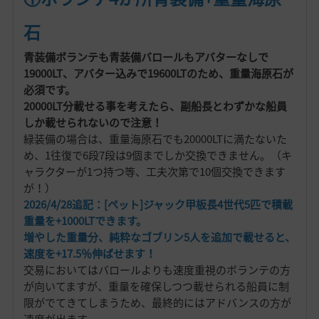
石
青装備ボランテも青装備バロールもアバターなしで
19000LT、アバター込みで19600LTのため、重量海原石が
必須です。
20000LT分載せる事を考えたら、副船長とわずかな船員
しか載せられないので注意！
緑装備の場合は、重量海原石でも20000LTに満たないた
め、1往復で6段7段は9個までしか交換できません。（キ
ャラクターが1つ持つ等、工夫次第で10個交換できます
が！）
2026/4/28追記：[ペット]ジャック甲板長4世代5匹で積載
重量を+1000LTできます。
増やした重量分、純粋なゴブリン5人を追加で載せると、
速度を+17.5％伸ばせます！
交易においてはバロールよりも速度重視のボランテの方
が向いてますが、重量を確保しつつ載せられる船員に制
限がでてきてしまうため、最終的にはアドバンスの方が