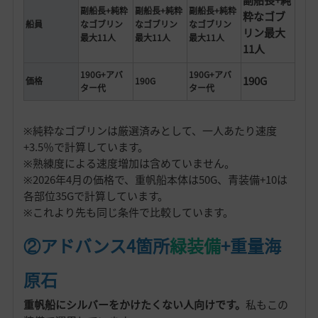
副船長+純粋
副船長+純粋
副船長+純粋
粋なゴブ
船員
なゴブリン
なゴブリン
なゴブリン
リン最大
最大11人
最大11人
最大11人
11人
190G+アバ
190G+アバ
190G
価格
190G
ター代
ター代
※純粋なゴブリンは厳選済みとして、一人あたり速度
+3.5％で計算しています。
※熟練度による速度増加は含めていません。
※2026年4月の価格で、重帆船本体は50G、青装備+10は
各部位35Gで計算しています。
※これより先も同じ条件で比較しています。
②アドバンス4箇所
緑装備
+重量海
原石
重帆船にシルバーをかけたくない人向けです。
私もこの