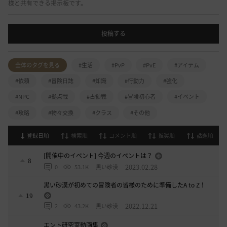
様と共有できる掲示板です。
投稿する
全体のタグを見る
#生活
#PvP
#PvE
#アイテム
#依頼
#冒険日誌
#知識
#行動力
#強化
#NPC
#拠点戦
#占領戦
#冒険初心者
#イベント
#攻略
#物々交換
#クラス
#その他
登録日順
検索順
コメント順
推奨順
話題順
[開催中のイベント] 今週のイベントは？
8
2023.02.28
0
53.1K
黒い砂漠
黒い砂漠が初めての冒険者の皆様のために準備したA to Z！
19
2022.12.21
2
43.2K
黒い砂漠
エント研究室動画集