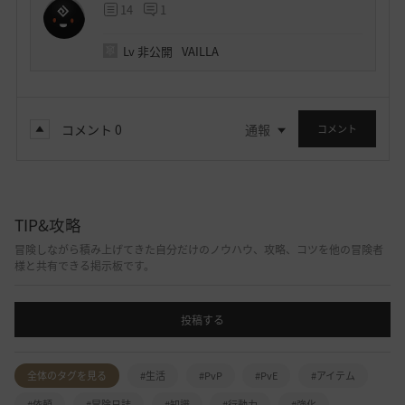
14
1
Lv
非公開
VAILLA
コメント
0
通報
コメント
TIP&攻略
冒険しながら積み上げてきた自分だけのノウハウ、攻略、コツを他の冒険者
様と共有できる掲示板です。
投稿する
全体のタグを見る
#生活
#PvP
#PvE
#アイテム
#依頼
#冒険日誌
#知識
#行動力
#強化