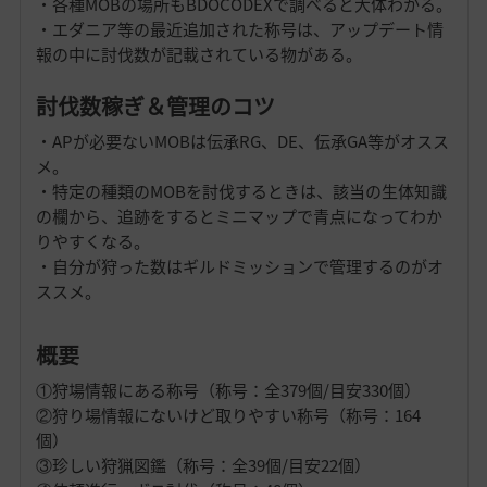
・各種MOBの場所もBDOCODEXで調べると大体わかる。
・エダニア等の最近追加された称号は、アップデート情
報の中に討伐数が記載されている物がある。
討伐数稼ぎ＆管理のコツ
・APが必要ないMOBは伝承RG、DE、伝承GA等がオスス
メ。
・特定の種類のMOBを討伐するときは、該当の生体知識
の欄から、追跡をするとミニマップで青点になってわか
りやすくなる。
・自分が狩った数はギルドミッションで管理するのがオ
ススメ。
概要
①狩場情報にある称号（称号：全379個/目安330個）
②狩り場情報にないけど取りやすい称号（称号：164
個）
③珍しい狩猟図鑑（称号：全39個/目安22個）