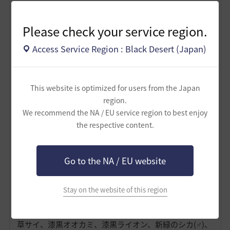
荒地チータードラゴン 約300体（1）
砂漠カニ、青砂漠カニ、岩砂漠カニ、ベラ砂漠カニ ～
Please check your service region.
約350体（2）
砂漠カニ 約610体（1）
Access Service Region : Black Desert (Japan)
ストーンライノ ～約610体（2）
子どものストーンライノ 約210体（1）
荒地イグアナ 約210体（1）
石尻尾バイソン ～約350体（3）
This website is optimized for users from the Japan
フェリード系 ～400体（2）
region.
荒野ゴーレム、石碑ゴーレム、ロックゴーレム ～各約
We recommend the NA / EU service region to best enjoy
120体（3）
the respective content.
未完成オーク実験体、変種サウニール、変種キメラ、変
種黒曜石モンスター ～500体（3）
未完成オーク実験体 約50体（1）
Go to the NA / EU website
変種サウニール 70体（1）
変種キメラ、変種黒曜石モンスター 各～100体（2）
Stay on the website of this region
オーディリタ
草サイ、漆黒オオカミ、漆黒ライオン、新緑のシカ(♂)、