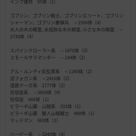
インプ護符 55体（1）
ゴブリン、ゴブリン戦士、ゴブリンエリート、ゴブリン
シャーマン、ゴブリン擲弾兵 ～2500体（4）
大人の木の精霊, 未成熟な木の精霊, 小さな木の精霊 ～
2730体（4）
スパインクローラー系 ～1470体（3）
スモールサラマンダー ～144体（2）
アル・ルンディ反乱軍系 ～1260体（2）
沼フォガン系 ～2410体（2）
湿原ナーガ系 1777体（2）
狂信徒系 ～3850体（4）
狂信徒 666体（1）
ビラーギ山塞 山賊系 333体（1）
ビラーギ山塞 獣人山賊戦士 480体（1）
マッドマン 663体（1）
ハーピー系 ～3240体（4）