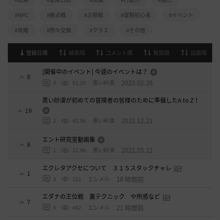
#NPC
#拠点戦
#占領戦
#冒険初心者
#イベント
#攻略
#物々交換
#クラス
#その他
登録日順
検索順
コメント順
推奨順
話題順
[開催中のイベント] 今週のイベントは？
8
2023.02.28
0
53.2K
黒い砂漠
黒い砂漠が初めての冒険者の皆様のために準備したA to Z！
19
2022.12.21
2
43.3K
黒い砂漠
エント研究室動画集
8
2021.05.12
1
32.4K
黒い砂漠
エクレタアクセについて ３１５スタックチャレ
1
18 時間前
3
322
エレメル
エダナの王位戦 裏テクニック や所感など
7
21 時間前
0
442
エレメル