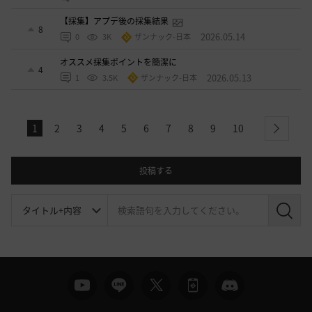
【採集】アプデ後の採集結果
8
2026.05.14
0
3K
ザンナック-日本
オススメ採集ポイントを簡潔に
4
2026.05.13
1
3.5K
ザンナック-日本
1
2
3
4
5
6
7
8
9
10
next
投稿する
検
索