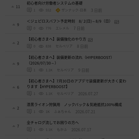
初心者向け労働者システムの基礎
11
3 日前
1
552
ザンナック-日本
＜ジェピロスバフ＞予定時刻 8/ 2(日)～8/9（日）
9
7 日前
0
776
エレメル
【初心者さまへ】装備強化のやり方
2
8 日前
0
838
セルベリア
【初心者さまへ】装備更新の流れ（HYPERBOOST）
（2026/07/30～）
9
9 日前
1
1.1K
セルベリア
【初心者さまへ】7月30日のアプデで装備更新が大きく変わ
ります【HYPERBOOST】
6
2026.07.27
1
1.1K
セルベリア
漆黒ライオン狩猟用 ノックバック＆気絶抵抗100%構成
2
2026.07.21
1
1K
ふぁちゃん
全チャログ流しでお困りの方へ
7
2026.07.17
1
1.1K
もかふ