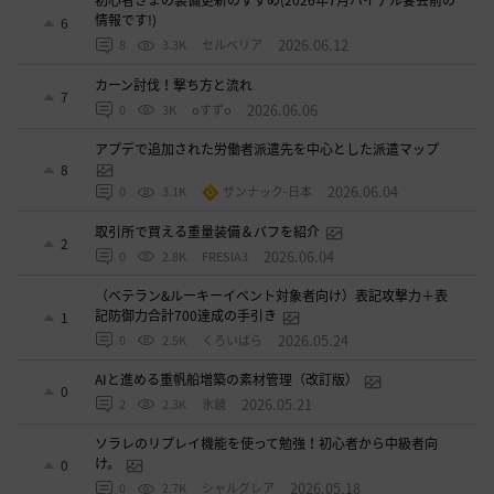
初心者さまの装備更新のすすめ(2026年7月ハイデル宴会前の
情報です!)
6
2026.06.12
8
3.3K
セルベリア
カーン討伐！撃ち方と流れ
7
2026.06.06
0
3K
oすずo
アプデで追加された労働者派遣先を中心とした派遣マップ
8
2026.06.04
0
3.1K
ザンナック-日本
取引所で買える重量装備＆バフを紹介
2
2026.06.04
0
2.8K
FRESIA3
（ベテラン&ルーキーイベント対象者向け）表記攻撃力＋表
記防御力合計700達成の手引き
1
2026.05.24
0
2.5K
くろいばら
AIと進める重帆船増築の素材管理（改訂版）
0
2026.05.21
2
2.3K
氷鏡
ソラレのリプレイ機能を使って勉強！初心者から中級者向
け。
0
2026.05.18
0
2.7K
シャルグレア