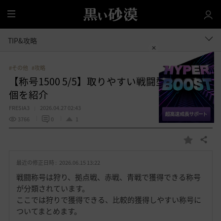
全
体
TIP&攻略
#その他
#攻略
【称号1500 5/5】取りやすい戦闘型称号約600
個を紹介
FRESIA3
2026.04.27 02:43
3766
0
1
共有する
お
気
最近の修正日時 :
2026.06.15 13:22
に
入
戦闘称号は狩り、拠点戦、赤戦、青戦で獲得できる称号
り
が分類されています。
ここでは狩りで獲得できる、比較的獲得しやすい称号に
ついてまとめます。