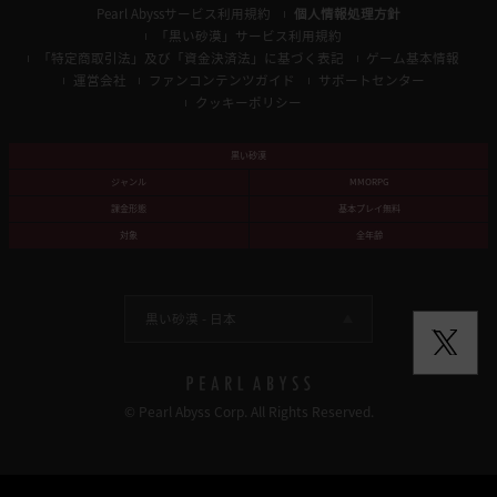
Pearl Abyssサービス利用規約
個人情報処理方針
「黒い砂漠」サービス利用規約
「特定商取引法」及び「資金決済法」に基づく表記
ゲーム基本情報
運営会社
ファンコンテンツガイド
サポートセンター
クッキーポリシー
黒い砂漠
ジャンル
MMORPG
課金形態
基本プレイ無料
対象
全年齢
黒い砂漠 -
日本
© Pearl Abyss Corp. All Rights Reserved.