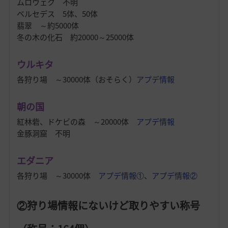
ムロウェク 不明
ベルセデス 5体、50体
翡翠 ～約5000体
冬の木の化石 約20000～25000体
ウルキタ
各狩り場 ～30000体（おそらく）
アプデ情報
朝の国
紅林砦、ドケビの森 ～20000体
アプデ情報
金豚洞窟 不明
エダニア
各狩り場 ～30000体
アプデ情報①
、
アプデ情報②
②狩り場情報にないけど取りやすい称号