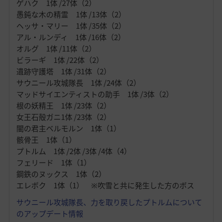
ゲハク 1体 /27体（2）
愚鈍な木の精霊 1体 /13体（2）
ヘッサ・マリー 1体 /35体（2）
アル・ルンディ 1体 /16体（2）
オルグ 1体 /11体（2）
ビラーギ 1体 /22体（2）
遺跡守護塔 1体 /31体（2）
サウニール攻城隊長 1体 /24体（2）
マッドサイエンティストの助手 1体 /3体（2）
根の妖精王 1体 /23体（2）
女王石殻ガニ1体 /23体（2）
闇の君主ベルモルン 1体（1）
骸骨王 1体（1）
プトルム 1体 /2体 /3体 /4体（4）
フェリード 1体（1）
鋼鉄のヌックス 1体（2）
エレボク 1体（1） ※吹雪と共に発生した方のボス
サウニール攻城隊長、力を取り戻したプトルムについて
のアップデート情報