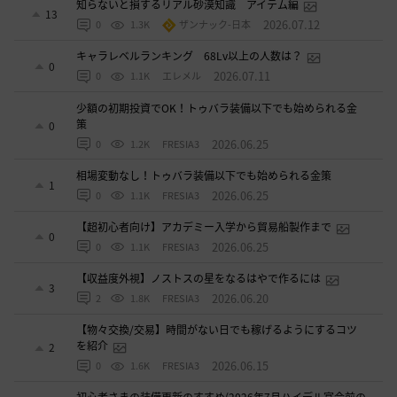
知らないと損するリアル砂漠知識 アイテム編
13
2026.07.12
0
1.3K
ザンナック-日本
キャラレベルランキング 68Lv以上の人数は？
0
2026.07.11
0
1.1K
エレメル
少額の初期投資でOK！トゥバラ装備以下でも始められる金
策
0
2026.06.25
0
1.2K
FRESIA3
相場変動なし！トゥバラ装備以下でも始められる金策
1
2026.06.25
0
1.1K
FRESIA3
【超初心者向け】アカデミー入学から貿易船製作まで
0
2026.06.25
0
1.1K
FRESIA3
【収益度外視】ノストスの星をなるはやで作るには
3
2026.06.20
2
1.8K
FRESIA3
【物々交換/交易】時間がない日でも稼げるようにするコツ
を紹介
2
2026.06.15
0
1.6K
FRESIA3