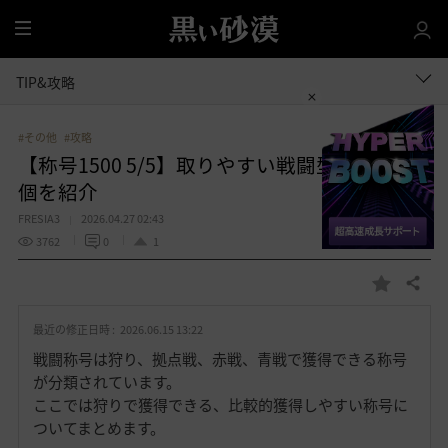
全
体
TIP&攻略
#その他
#攻略
【称号1500 5/5】取りやすい戦闘型称号約600
個を紹介
FRESIA3
2026.04.27 02:43
3762
0
1
共有する
お
気
最近の修正日時 :
2026.06.15 13:22
に
入
戦闘称号は狩り、拠点戦、赤戦、青戦で獲得できる称号
り
が分類されています。
ここでは狩りで獲得できる、比較的獲得しやすい称号に
ついてまとめます。