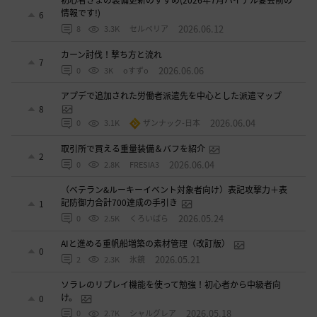
初心者さまの装備更新のすすめ(2026年7月ハイデル宴会前の
情報です!)
6
2026.06.12
8
3.3K
セルベリア
カーン討伐！撃ち方と流れ
7
2026.06.06
0
3K
oすずo
アプデで追加された労働者派遣先を中心とした派遣マップ
8
2026.06.04
0
3.1K
ザンナック-日本
取引所で買える重量装備＆バフを紹介
2
2026.06.04
0
2.8K
FRESIA3
（ベテラン&ルーキーイベント対象者向け）表記攻撃力＋表
記防御力合計700達成の手引き
1
2026.05.24
0
2.5K
くろいばら
AIと進める重帆船増築の素材管理（改訂版）
0
2026.05.21
2
2.3K
氷鏡
ソラレのリプレイ機能を使って勉強！初心者から中級者向
け。
0
2026.05.18
0
2.7K
シャルグレア