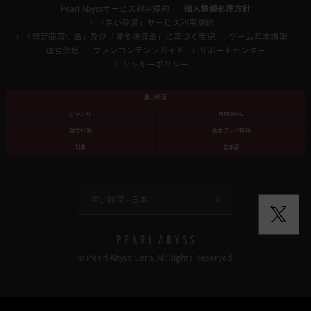
Pearl Abyssサービス利用規約
個人情報処理方針
「黒い砂漠」サービス利用規約
「特定商取引法」及び「資金決済法」に基づく表記
ゲーム基本情報
運営会社
ファンコンテンツガイド
サポートセンター
クッキーポリシー
黒い砂漠
ジャンル
MMORPG
課金形態
基本プレイ無料
対象
全年齢
黒い砂漠 -
日本
© Pearl Abyss Corp. All Rights Reserved.