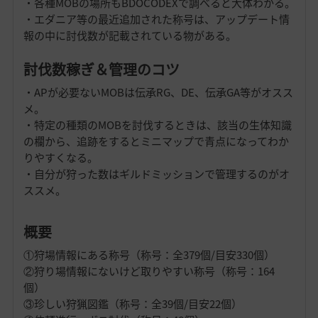
・各種MOBの場所もBDOCODEXで調べると大体わかる。
・エダニア等の最近追加された称号は、アップデート情
報の中に討伐数が記載されている物がある。
討伐数稼ぎ＆管理のコツ
・APが必要ないMOBは伝承RG、DE、伝承GA等がオスス
メ。
・特定の種類のMOBを討伐するときは、該当の生体知識
の欄から、追跡をするとミニマップで青点になってわか
りやすくなる。
・自分が狩った数はギルドミッションで管理するのがオ
ススメ。
概要
①狩場情報にある称号（称号：全379個/目安330個）
②狩り場情報にないけど取りやすい称号（称号：164
個）
③珍しい狩猟図鑑（称号：全39個/目安22個）