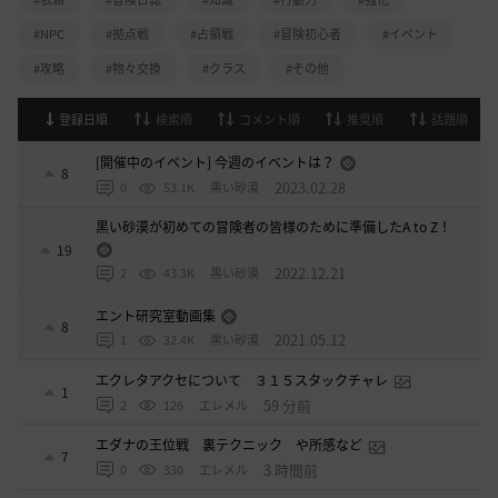
#NPC
#拠点戦
#占領戦
#冒険初心者
#イベント
#攻略
#物々交換
#クラス
#その他
登録日順
検索順
コメント順
推奨順
話題順
[開催中のイベント] 今週のイベントは？
8
2023.02.28
0
53.1K
黒い砂漠
黒い砂漠が初めての冒険者の皆様のために準備したA to Z！
19
2022.12.21
2
43.3K
黒い砂漠
エント研究室動画集
8
2021.05.12
1
32.4K
黒い砂漠
エクレタアクセについて ３１５スタックチャレ
1
59 分前
2
126
エレメル
エダナの王位戦 裏テクニック や所感など
7
3 時間前
0
330
エレメル