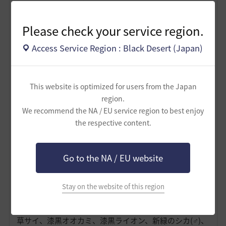
荒地チータードラゴン 約300体（1）
砂漠カニ、青砂漠カニ、岩砂漠カニ、ベラ砂漠カニ ～
Please check your service region.
約350体（2）
砂漠カニ 約610体（1）
Access Service Region : Black Desert (Japan)
ストーンライノ ～約610体（2）
子どものストーンライノ 約210体（1）
荒地イグアナ 約210体（1）
石尻尾バイソン ～約350体（3）
This website is optimized for users from the Japan
フェリード系 ～400体（2）
region.
荒野ゴーレム、石碑ゴーレム、ロックゴーレム ～各約
We recommend the NA / EU service region to best enjoy
120体（3）
the respective content.
未完成オーク実験体、変種サウニール、変種キメラ、変
種黒曜石モンスター ～500体（3）
未完成オーク実験体 約50体（1）
Go to the NA / EU website
変種サウニール 70体（1）
変種キメラ、変種黒曜石モンスター 各～100体（2）
Stay on the website of this region
オーディリタ
草サイ、漆黒オオカミ、漆黒ライオン、新緑のシカ(♂)、