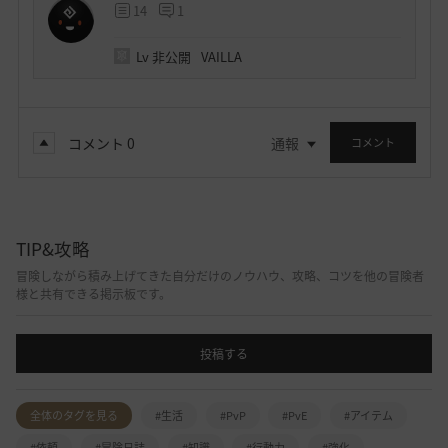
14
1
Lv
非公開
VAILLA
コメント
0
通報
コメント
TIP&攻略
冒険しながら積み上げてきた自分だけのノウハウ、攻略、コツを他の冒険者
様と共有できる掲示板です。
投稿する
全体のタグを見る
#生活
#PvP
#PvE
#アイテム
#依頼
#冒険日誌
#知識
#行動力
#強化