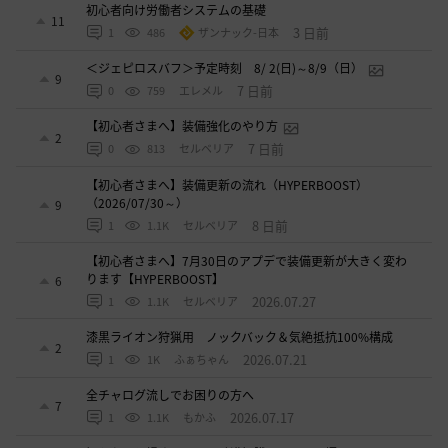
初心者向け労働者システムの基礎
11
3 日前
1
486
ザンナック-日本
＜ジェピロスバフ＞予定時刻 8/ 2(日)～8/9（日）
9
7 日前
0
759
エレメル
【初心者さまへ】装備強化のやり方
2
7 日前
0
813
セルベリア
【初心者さまへ】装備更新の流れ（HYPERBOOST）
（2026/07/30～）
9
8 日前
1
1.1K
セルベリア
【初心者さまへ】7月30日のアプデで装備更新が大きく変わ
ります【HYPERBOOST】
6
2026.07.27
1
1.1K
セルベリア
漆黒ライオン狩猟用 ノックバック＆気絶抵抗100%構成
2
2026.07.21
1
1K
ふぁちゃん
全チャログ流しでお困りの方へ
7
2026.07.17
1
1.1K
もかふ