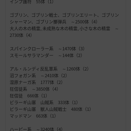
インプ護符 55体（1）
ゴブリン、ゴブリン戦士、ゴブリンエリート、ゴブリン
シャーマン、ゴブリン擲弾兵 ～2500体（4）
大人の木の精霊, 未成熟な木の精霊, 小さな木の精霊 ～
2730体（4）
スパインクローラー系 ～1470体（3）
スモールサラマンダー ～144体（2）
アル・ルンディ反乱軍系 ～1260体（2）
沼フォガン系 ～2410体（2）
湿原ナーガ系 1777体（2）
狂信徒系 ～3850体（4）
狂信徒 666体（1）
ビラーギ山塞 山賊系 333体（1）
ビラーギ山塞 獣人山賊戦士 480体（1）
マッドマン 663体（1）
ハーピー系 ～3240体（4）