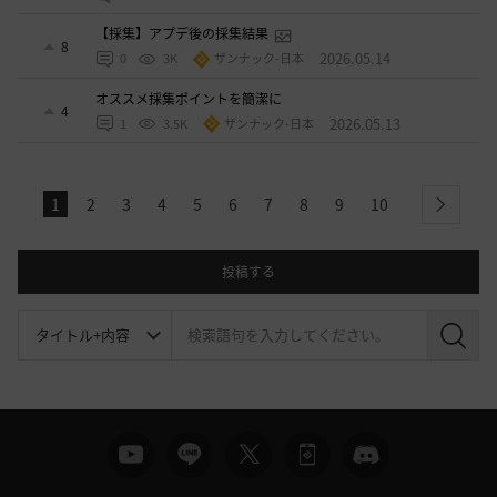
【採集】アプデ後の採集結果
8
2026.05.14
0
3K
ザンナック-日本
オススメ採集ポイントを簡潔に
4
2026.05.13
1
3.5K
ザンナック-日本
1
2
3
4
5
6
7
8
9
10
next
投稿する
検
索