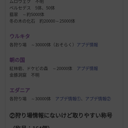
ムロウェク 不明
ベルセデス 5体、50体
翡翠 ～約5000体
冬の木の化石 約20000～25000体
ウルキタ
各狩り場 ～30000体（おそらく）
アプデ情報
朝の国
紅林砦、ドケビの森 ～20000体
アプデ情報
金豚洞窟 不明
エダニア
各狩り場 ～30000体
アプデ情報①
、
アプデ情報②
②狩り場情報にないけど取りやすい称号