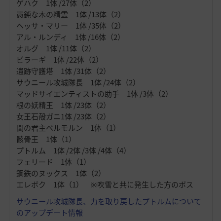
ゲハク 1体 /27体（2）
愚鈍な木の精霊 1体 /13体（2）
ヘッサ・マリー 1体 /35体（2）
アル・ルンディ 1体 /16体（2）
オルグ 1体 /11体（2）
ビラーギ 1体 /22体（2）
遺跡守護塔 1体 /31体（2）
サウニール攻城隊長 1体 /24体（2）
マッドサイエンティストの助手 1体 /3体（2）
根の妖精王 1体 /23体（2）
女王石殻ガニ1体 /23体（2）
闇の君主ベルモルン 1体（1）
骸骨王 1体（1）
プトルム 1体 /2体 /3体 /4体（4）
フェリード 1体（1）
鋼鉄のヌックス 1体（2）
エレボク 1体（1） ※吹雪と共に発生した方のボス
サウニール攻城隊長、力を取り戻したプトルムについて
のアップデート情報