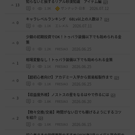
知らないと損するリアル砂漠知識 アイテム編
13
2026.07.12
0
1.3K
ザンナック-日本
キャラレベルランキング 68Lv以上の人数は？
0
2026.07.11
0
1.1K
エレメル
少額の初期投資でOK！トゥバラ装備以下でも始められる金
策
0
2026.06.25
0
1.2K
FRESIA3
相場変動なし！トゥバラ装備以下でも始められる金策
1
2026.06.25
0
1.1K
FRESIA3
【超初心者向け】アカデミー入学から貿易船製作まで
0
2026.06.25
0
1.1K
FRESIA3
【収益度外視】ノストスの星をなるはやで作るには
3
2026.06.20
2
1.8K
FRESIA3
【物々交換/交易】時間がない日でも稼げるようにするコツ
を紹介
2
2026.06.15
0
1.6K
FRESIA3