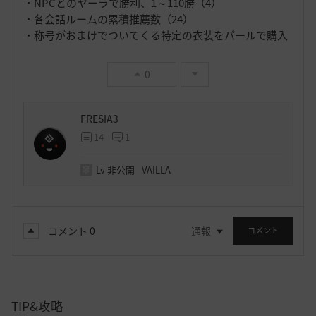
・NPCとのヤーラで勝利、1～110勝（4）
・各会話ルームの累積推薦数（24）
・称号がおまけでついてくる特定の衣装をパールで購入
0
FRESIA3
14
1
Lv
非公開
VAILLA
コメント
0
通報
コメント
TIP&攻略