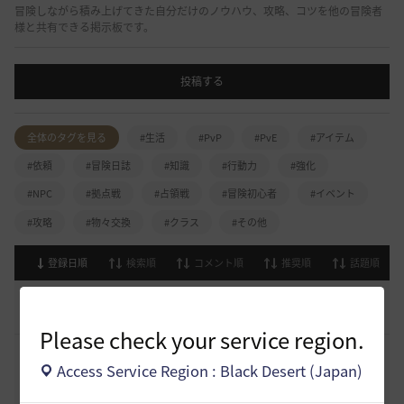
冒険しながら積み上げてきた自分だけのノウハウ、攻略、コツを他の冒険者
様と共有できる掲示板です。
投稿する
全体のタグを見る
#生活
#PvP
#PvE
#アイテム
#依頼
#冒険日誌
#知識
#行動力
#強化
#NPC
#拠点戦
#占領戦
#冒険初心者
#イベント
#攻略
#物々交換
#クラス
#その他
登録日順
検索順
コメント順
推奨順
話題順
[開催中のイベント] 今週のイベントは？
8
2023.02.28
0
53.1K
黒い砂漠
Please check your service region.
黒い砂漠が初めての冒険者の皆様のために準備したA to Z！
Access Service Region : Black Desert (Japan)
19
2022.12.21
2
43.2K
黒い砂漠