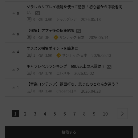
ソラレのリプレイ機能を使って勉強！初心者から中級者向
け。
0
2026.05.18
0
2.6K
シャルグレア
【採集】アプデ後の採集結果
8
2026.05.14
0
3K
ザンナック-日本
オススメ採集ポイントを簡潔に
4
2026.05.13
1
3.5K
ザンナック-日本
キャラレベルランキング 68Lv以上の人数は？
2
2026.05.02
0
3.7K
エレメル
【音楽コンテンツ】譜面打ち、思ったのとなんか違う？
1
2026.04.28
0
3.4K
Crecent-日本
1
2
3
4
5
6
7
8
9
10
next
投稿する