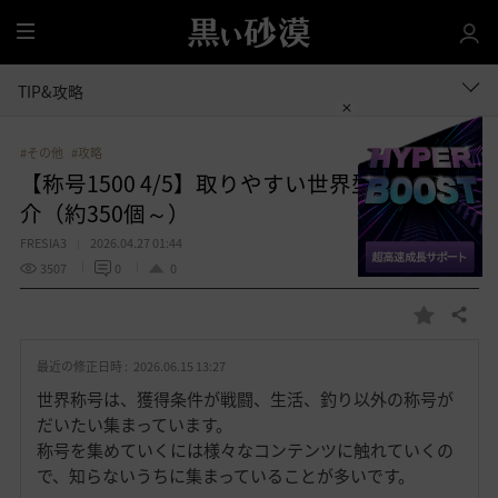
全
体
TIP&攻略
#その他
#攻略
【称号1500 4/5】取りやすい世界型称号を紹
介（約350個～）
FRESIA3
2026.04.27 01:44
3507
0
0
共有する
お
気
最近の修正日時 :
2026.06.15 13:27
に
入
世界称号は、獲得条件が戦闘、生活、釣り以外の称号が
り
だいたい集まっています。
称号を集めていくには様々なコンテンツに触れていくの
で、知らないうちに集まっていることが多いです。