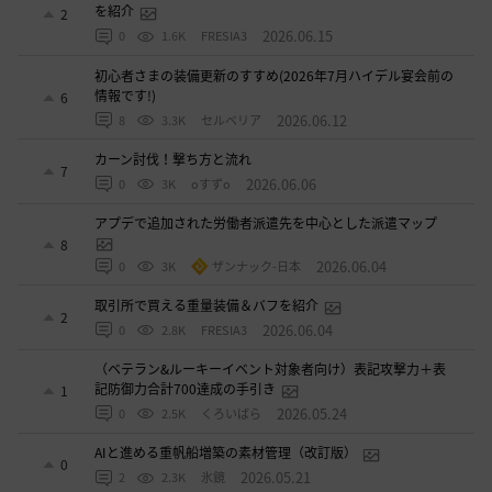
を紹介
2
2026.06.15
0
1.6K
FRESIA3
初心者さまの装備更新のすすめ(2026年7月ハイデル宴会前の
情報です!)
6
2026.06.12
8
3.3K
セルベリア
カーン討伐！撃ち方と流れ
7
2026.06.06
0
3K
oすずo
アプデで追加された労働者派遣先を中心とした派遣マップ
8
2026.06.04
0
3K
ザンナック-日本
取引所で買える重量装備＆バフを紹介
2
2026.06.04
0
2.8K
FRESIA3
（ベテラン&ルーキーイベント対象者向け）表記攻撃力＋表
記防御力合計700達成の手引き
1
2026.05.24
0
2.5K
くろいばら
AIと進める重帆船増築の素材管理（改訂版）
0
2026.05.21
2
2.3K
氷鏡