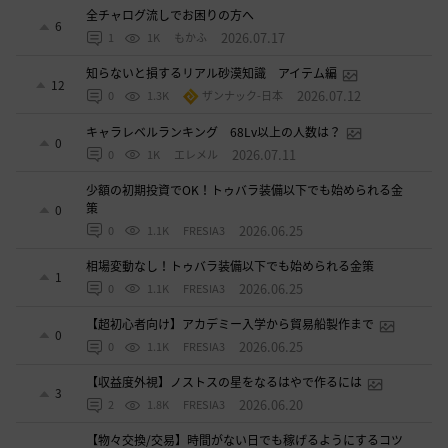
全チャログ流しでお困りの方へ
6
2026.07.17
1
1K
もかふ
知らないと損するリアル砂漠知識 アイテム編
12
2026.07.12
0
1.3K
ザンナック-日本
キャラレベルランキング 68Lv以上の人数は？
0
2026.07.11
0
1K
エレメル
少額の初期投資でOK！トゥバラ装備以下でも始められる金
策
0
2026.06.25
0
1.1K
FRESIA3
相場変動なし！トゥバラ装備以下でも始められる金策
1
2026.06.25
0
1.1K
FRESIA3
【超初心者向け】アカデミー入学から貿易船製作まで
0
2026.06.25
0
1.1K
FRESIA3
【収益度外視】ノストスの星をなるはやで作るには
3
2026.06.20
2
1.8K
FRESIA3
【物々交換/交易】時間がない日でも稼げるようにするコツ