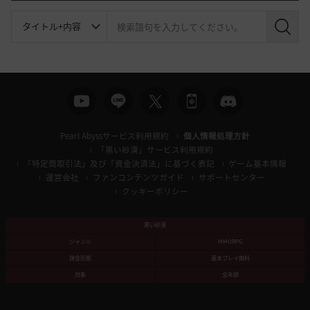
検
索
Pearl Abyssサービス利用規約
個人情報処理方針
「黒い砂漠」サービス利用規約
「特定商取引法」及び「資金決済法」に基づく表記
ゲーム基本情報
運営会社
ファンコンテンツガイド
サポートセンター
クッキーポリシー
黒い砂漠
ジャンル
MMORPG
課金形態
基本プレイ無料
対象
全年齢