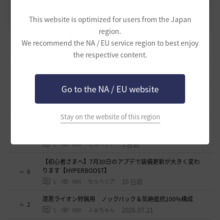
エント研究室動画集
8
This website is optimized for users from the Japan
2021.05.12
1
32.3K
黒い砂漠
region.
初心者向け労働者システムの基礎
We recommend the NA / EU service region to best enjoy
6
1 時間前
0
56
ザンナック-日本
the respective content.
＜ジェピロスバフ＞予定時刻 8/ 2(日)～8/9（日）
7
3 日前
0
625
エレメル
Go to the NA / EU website
【初心者さまへ】装備強化のやり方
2
4 日前
0
631
セルベリア
Stay on the website of this region
【初心者さまへ】装備更新の流れ（HYPERBOOST）
（2026/07/30～）
5
5 日前
1
846
セルベリア
【初心者さまへ】7月30日のアプデで装備更新が大きく変わ
ります【HYPERBOOST】
6
10 日前
1
984
セルベリア
漆黒ライオン狩猟用 ノックバック＆気絶抵抗100%構成
2
2026.07.21
1
969
ふぁちゃん