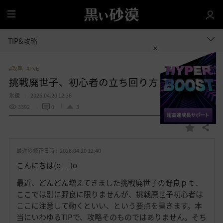
全
体
TIP&攻略
#攻略
#PvE
挑戦廃世子、初心者の立ち回り方
氷鏡
2026.04.20 12:36
3392
0
3
共有する
お
気
最近の修正日時 :
2026.04.20 12:40
に
入
こんにちは(o_ _)o
り
最近、どんどん増えてきました挑戦廃世子の野良ｐｔ．
ここでは別に野良に限りませんが、挑戦廃世子初心者は
ここに注意して動くといい、という要点を書きます。本
当にいわゆるTIPで、攻略そのものではありません。そち