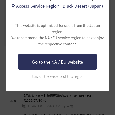
[開催中のイベント] 今週のイベントは？
8
Access Service Region : Black Desert (Japan)
2023.02.28
0
53.1K
黒い砂漠
黒い砂漠が初めての冒険者の皆様のために準備したA to Z！
19
This website is optimized for users from the Japan
2022.12.21
2
43.2K
黒い砂漠
region.
エント研究室動画集
We recommend the NA / EU service region to best enjoy
8
2021.05.12
1
32.3K
黒い砂漠
the respective content.
初心者向け労働者システムの基礎
11
1 日前
1
336
ザンナック-日本
Go to the NA / EU website
＜ジェピロスバフ＞予定時刻 8/ 2(日)～8/9（日）
9
5 日前
0
693
エレメル
Stay on the website of this region
【初心者さまへ】装備強化のやり方
2
6 日前
0
723
セルベリア
【初心者さまへ】装備更新の流れ（HYPERBOOST）
（2026/07/30～）
8
7 日前
1
987
セルベリア