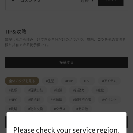
TIP&攻略
冒険しながら積み上げてきた自分だけのノウハウ、攻略、コツを他の冒険者
様と共有できる掲示板です。
投稿する
全体のタグを見る
#生活
#PvP
#PvE
#アイテム
#依頼
#冒険日誌
#知識
#行動力
#強化
#NPC
#拠点戦
#占領戦
#冒険初心者
#イベント
#攻略
#物々交換
#クラス
#その他
登録日順
検索順
コメント順
推奨順
話題順
Please check your service region.