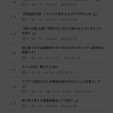
0
2026.06.25
0
1.1K
FRESIA3
【収益度外視】ノストスの星をなるはやで作るには
3
2026.06.20
2
1.8K
FRESIA3
【物々交換/交易】時間がない日でも稼げるようにするコツ
を紹介
2
2026.06.15
0
1.6K
FRESIA3
初心者さまの装備更新のすすめ(2026年7月ハイデル宴会前の
情報です!)
6
2026.06.12
8
3.3K
セルベリア
カーン討伐！撃ち方と流れ
7
2026.06.06
0
3K
oすずo
アプデで追加された労働者派遣先を中心とした派遣マップ
8
2026.06.04
0
3.1K
ザンナック-日本
取引所で買える重量装備＆バフを紹介
2
2026.06.04
0
2.8K
FRESIA3