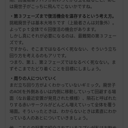
は廃世子がこっちに飛んでこないかですね。
・第３フェーズまで復活機会を温存するという考え方。
挑戦廃世子は基本大地５です（上級者さんは対象外）。
よってｐｔ全体で６回復活の機会があります。
しかし真にそれが必要になるのは、最難関の第３フェー
ズです。
ですから、そこまではなるべく死なない、そういう立ち
回り方を考えるのもアリです。
つまり、第１、第２フェーズではなるべく死なない。ま
ずそこまでたどり着くことを目標にしましょう。
・周りの人についていく
まだ立ち回り方がよくわかっていないギミック。廃世子
のAOEを外側あるいは内側に移動していって回避する場
面（なお最近安置が発見された模様）、隕石と呼ばれた
りする赤いサークルがどんどん増えていって全体を覆う
場面。そういったときは、わからないときは素直にわか
っている人のあとについていきましょう。
他、こちらの記事で紹介されているスプシが私はお勧め