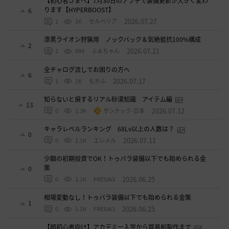
【初心者さまへ】7月30日のアプデで装備更新が大きく変わ
ります【HYPERBOOST】
6
2026.07.27
1
1K
セルベリア
漆黒ライオン狩猟用 ノックバック＆気絶抵抗100%構成
2
2026.07.21
1
994
ふぁちゃん
全チャログ流しでお困りの方へ
6
2026.07.17
1
1K
もかふ
知らないと損するリアル砂漠知識 アイテム編
13
2026.07.12
0
1.3K
ザンナック-日本
キャラレベルランキング 68Lv以上の人数は？
0
2026.07.11
0
1.1K
エレメル
少額の初期投資でOK！トゥバラ装備以下でも始められる金
策
0
2026.06.25
0
1.1K
FRESIA3
相場変動なし！トゥバラ装備以下でも始められる金策
1
2026.06.25
0
1.1K
FRESIA3
【超初心者向け】アカデミー入学から貿易船製作まで