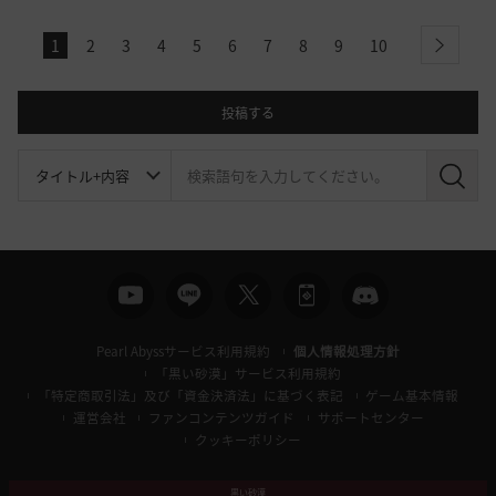
1
2
3
4
5
6
7
8
9
10
next
投稿する
検
索
Pearl Abyssサービス利用規約
個人情報処理方針
「黒い砂漠」サービス利用規約
「特定商取引法」及び「資金決済法」に基づく表記
ゲーム基本情報
運営会社
ファンコンテンツガイド
サポートセンター
クッキーポリシー
黒い砂漠