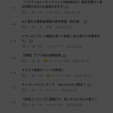
（ベテラン&ルーキーイベント対象者向け）表記攻撃力＋表
記防御力合計700達成の手引き
1
2026.05.24
0
2.5K
くろいばら
AIと進める重帆船増築の素材管理（改訂版）
0
2026.05.21
2
2.3K
氷鏡
ソラレのリプレイ機能を使って勉強！初心者から中級者向
け。
0
2026.05.18
0
2.6K
シャルグレア
【採集】アプデ後の採集結果
8
2026.05.14
0
3K
ザンナック-日本
オススメ採集ポイントを簡潔に
4
2026.05.13
1
3.5K
ザンナック-日本
キャラレベルランキング 68Lv以上の人数は？
2
2026.05.02
0
3.7K
エレメル
【音楽コンテンツ】譜面打ち、思ったのとなんか違う？
1
2026.04.28
0
3.4K
Crecent-日本