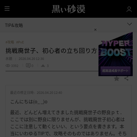
全
体
TIP&攻略
#攻略
#PvE
挑戦廃世子、初心者の立ち回り方
氷鏡
2026.04.20 12:36
3392
0
3
共有する
お
気
最近の修正日時 :
2026.04.20 12:40
に
入
こんにちは(o_ _)o
り
最近、どんどん増えてきました挑戦廃世子の野良ｐｔ．
ここでは別に野良に限りませんが、挑戦廃世子初心者は
ここに注意して動くといい、という要点を書きます。本
当にいわゆるTIPで、攻略そのものではありません。そち