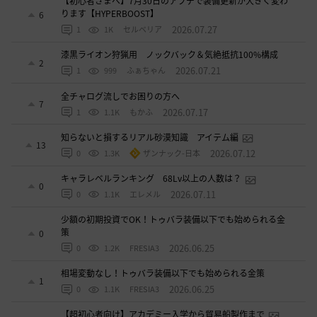
【初心者さまへ】7月30日のアプデで装備更新が大きく変わ
ります【HYPERBOOST】
6
2026.07.27
1
1K
セルベリア
漆黒ライオン狩猟用 ノックバック＆気絶抵抗100%構成
2
2026.07.21
1
999
ふぁちゃん
全チャログ流しでお困りの方へ
7
2026.07.17
1
1.1K
もかふ
知らないと損するリアル砂漠知識 アイテム編
13
2026.07.12
0
1.3K
ザンナック-日本
キャラレベルランキング 68Lv以上の人数は？
0
2026.07.11
0
1.1K
エレメル
少額の初期投資でOK！トゥバラ装備以下でも始められる金
策
0
2026.06.25
0
1.2K
FRESIA3
相場変動なし！トゥバラ装備以下でも始められる金策
1
2026.06.25
0
1.1K
FRESIA3
【超初心者向け】アカデミー入学から貿易船製作まで