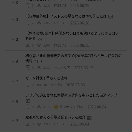
0
2026.06.25
0
1.1K
FRESIA3
【収益度外視】ノストスの星をなるはやで作るには
3
2026.06.20
2
1.8K
FRESIA3
【物々交換/交易】時間がない日でも稼げるようにするコツ
を紹介
2
2026.06.15
0
1.6K
FRESIA3
初心者さまの装備更新のすすめ(2026年7月ハイデル宴会前の
情報です!)
6
2026.06.12
8
3.3K
セルベリア
カーン討伐！撃ち方と流れ
7
2026.06.06
0
3K
oすずo
アプデで追加された労働者派遣先を中心とした派遣マップ
8
2026.06.04
0
3.1K
ザンナック-日本
取引所で買える重量装備＆バフを紹介
2
2026.06.04
0
2.8K
FRESIA3