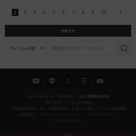
1
2
3
4
5
6
7
8
9
10
next
投稿する
検
索
Pearl Abyssサービス利用規約
個人情報処理方針
「黒い砂漠」サービス利用規約
「特定商取引法」及び「資金決済法」に基づく表記
ゲーム基本情報
運営会社
ファンコンテンツガイド
サポートセンター
クッキーポリシー
黒い砂漠