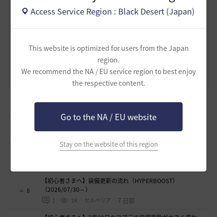
[開催中のイベント] 今週のイベントは？
8
Access Service Region : Black Desert (Japan)
2023.02.28
0
53.1K
黒い砂漠
黒い砂漠が初めての冒険者の皆様のために準備したA to Z！
19
This website is optimized for users from the Japan
2022.12.21
2
43.2K
黒い砂漠
region.
エント研究室動画集
We recommend the NA / EU service region to best enjoy
8
2021.05.12
1
32.3K
黒い砂漠
the respective content.
初心者向け労働者システムの基礎
11
2 日前
1
376
ザンナック-日本
Go to the NA / EU website
＜ジェピロスバフ＞予定時刻 8/ 2(日)～8/9（日）
9
5 日前
0
714
エレメル
Stay on the website of this region
【初心者さまへ】装備強化のやり方
2
6 日前
0
758
セルベリア
【初心者さまへ】装備更新の流れ（HYPERBOOST）
（2026/07/30～）
8
7 日前
1
1K
セルベリア