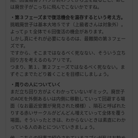
は廃世子がこっちに飛んでこないかですね。
・第３フェーズまで復活機会を温存するという考え方。
挑戦廃世子は基本大地５です（上級者さんは対象外）。
よってｐｔ全体で６回復活の機会があります。
しかし真にそれが必要になるのは、最難関の第３フェー
ズです。
ですから、そこまではなるべく死なない、そういう立ち
回り方を考えるのもアリです。
つまり、第１、第２フェーズではなるべく死なない。ま
ずそこまでたどり着くことを目標にしましょう。
・周りの人についていく
まだ立ち回り方がよくわかっていないギミック。廃世子
のAOEを外側あるいは内側に移動していって回避する場
面（なお最近安置が発見された模様）、隕石と呼ばれた
りする赤いサークルがどんどん増えていって全体を覆う
場面。そういったときは、わからないときは素直にわか
っている人のあとについていきましょう。
他、こちらの記事で紹介されているスプシが私はお勧め