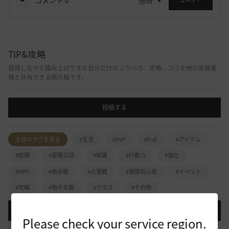
TIP&攻略
冒険しながら積み上げてきた自分だけのノウハウ、攻略、コツを他の冒険者
様と共有できる掲示板です。
投稿する
全体のタグを見る
#生活
#PvP
#PvE
#アイテム
#依頼
#冒険日誌
#知識
#行動力
#強化
#NPC
#拠点戦
#占領戦
#冒険初心者
#イベント
#攻略
#物々交換
#クラス
#その他
登録日順
検索順
コメント順
推奨順
話題順
Please check your service region.