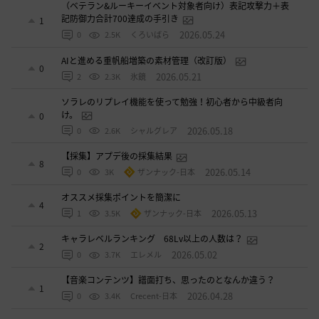
（ベテラン&ルーキーイベント対象者向け）表記攻撃力＋表
記防御力合計700達成の手引き
1
2026.05.24
0
2.5K
くろいばら
AIと進める重帆船増築の素材管理（改訂版）
0
2026.05.21
2
2.3K
氷鏡
ソラレのリプレイ機能を使って勉強！初心者から中級者向
け。
0
2026.05.18
0
2.6K
シャルグレア
【採集】アプデ後の採集結果
8
2026.05.14
0
3K
ザンナック-日本
オススメ採集ポイントを簡潔に
4
2026.05.13
1
3.5K
ザンナック-日本
キャラレベルランキング 68Lv以上の人数は？
2
2026.05.02
0
3.7K
エレメル
【音楽コンテンツ】譜面打ち、思ったのとなんか違う？
1
2026.04.28
0
3.4K
Crecent-日本