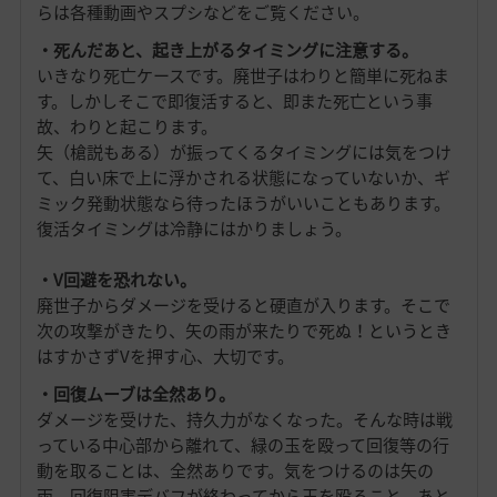
らは各種動画やスプシなどをご覧ください。
・死んだあと、起き上がるタイミングに注意する。
いきなり死亡ケースです。廃世子はわりと簡単に死ねま
す。しかしそこで即復活すると、即また死亡という事
故、わりと起こります。
矢（槍説もある）が振ってくるタイミングには気をつけ
て、白い床で上に浮かされる状態になっていないか、ギ
ミック発動状態なら待ったほうがいいこともあります。
復活タイミングは冷静にはかりましょう。
・V回避を恐れない。
廃世子からダメージを受けると硬直が入ります。そこで
次の攻撃がきたり、矢の雨が来たりで死ぬ！というとき
はすかさずVを押す心、大切です。
・回復ムーブは全然あり。
ダメージを受けた、持久力がなくなった。そんな時は戦
っている中心部から離れて、緑の玉を殴って回復等の行
動を取ることは、全然ありです。気をつけるのは矢の
雨、回復阻害デバフが終わってから玉を殴ること、あと