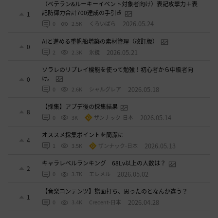
（ベテラン&ルーキーイベント対象者向け）表記攻撃力＋表
記防御力合計700達成の手引き
1
2026.05.24
0
2.5K
くろいばら
AIと進める重帆船増築の素材管理（改訂版）
0
2026.05.21
2
2.3K
氷鏡
ソラレのリプレイ機能を使って勉強！初心者から中級者向
け。
0
2026.05.18
0
2.6K
シャルグレア
【採集】アプデ後の採集結果
8
2026.05.14
0
3K
ザンナック-日本
オススメ採集ポイントを簡潔に
4
2026.05.13
1
3.5K
ザンナック-日本
キャラレベルランキング 68Lv以上の人数は？
2
2026.05.02
0
3.7K
エレメル
【音楽コンテンツ】譜面打ち、思ったのとなんか違う？
1
2026.04.28
0
3.4K
Crecent-日本