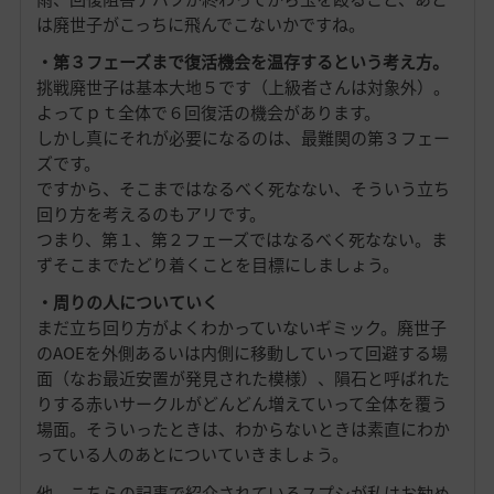
は廃世子がこっちに飛んでこないかですね。
・第３フェーズまで復活機会を温存するという考え方。
挑戦廃世子は基本大地５です（上級者さんは対象外）。
よってｐｔ全体で６回復活の機会があります。
しかし真にそれが必要になるのは、最難関の第３フェー
ズです。
ですから、そこまではなるべく死なない、そういう立ち
回り方を考えるのもアリです。
つまり、第１、第２フェーズではなるべく死なない。ま
ずそこまでたどり着くことを目標にしましょう。
・周りの人についていく
まだ立ち回り方がよくわかっていないギミック。廃世子
のAOEを外側あるいは内側に移動していって回避する場
面（なお最近安置が発見された模様）、隕石と呼ばれた
りする赤いサークルがどんどん増えていって全体を覆う
場面。そういったときは、わからないときは素直にわか
っている人のあとについていきましょう。
他、こちらの記事で紹介されているスプシが私はお勧め