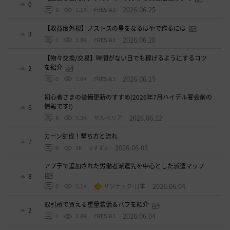
0
2026.06.25
0
1.1K
FRESIA3
【収益度外視】ノストスの星をなるはやで作るには
3
2026.06.20
2
1.8K
FRESIA3
【物々交換/交易】時間がない日でも稼げるようにするコツ
を紹介
2
2026.06.15
0
1.6K
FRESIA3
初心者さまの装備更新のすすめ(2026年7月ハイデル宴会前の
情報です!)
6
2026.06.12
8
3.3K
セルベリア
カーン討伐！撃ち方と流れ
7
2026.06.06
0
3K
oすずo
アプデで追加された労働者派遣先を中心とした派遣マップ
8
2026.06.04
0
3.1K
ザンナック-日本
取引所で買える重量装備＆バフを紹介
2
2026.06.04
0
2.8K
FRESIA3