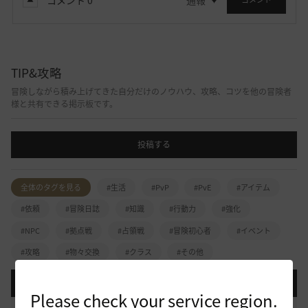
TIP&攻略
冒険しながら積み上げてきた自分だけのノウハウ、攻略、コツを他の冒険者
様と共有できる掲示板です。
投稿する
全体のタグを見る
#生活
#PvP
#PvE
#アイテム
#依頼
#冒険日誌
#知識
#行動力
#強化
#NPC
#拠点戦
#占領戦
#冒険初心者
#イベント
#攻略
#物々交換
#クラス
#その他
登録日順
検索順
コメント順
推奨順
話題順
Please check your service region.