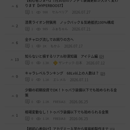
【初心者さまへ】7月30日のアプデで装備更新が大きく変わ
ります【HYPERBOOST】
6
2026.07.27
1
998
セルベリア
漆黒ライオン狩猟用 ノックバック＆気絶抵抗100%構成
2
2026.07.21
1
985
ふぁちゃん
全チャログ流しでお困りの方へ
6
2026.07.17
1
1K
もかふ
知らないと損するリアル砂漠知識 アイテム編
13
2026.07.12
0
1.3K
ザンナック-日本
キャラレベルランキング 68Lv以上の人数は？
0
2026.07.11
0
1.1K
エレメル
少額の初期投資でOK！トゥバラ装備以下でも始められる金
策
0
2026.06.25
0
1.1K
FRESIA3
相場変動なし！トゥバラ装備以下でも始められる金策
1
2026.06.25
0
1.1K
FRESIA3
【超初心者向け】アカデミー入学から貿易船製作まで