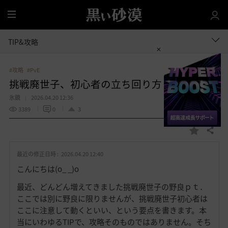
全
体
TIP&攻略
#攻略
#PvE
挑戦廃世子、初心者の立ち回り方
氷鏡
2026.04.20 12:36
3389
0
3
共有する
お
気
最近の修正日時 :
2026.04.20 12:40
に
入
こんにちは(o_ _)o
り
最近、どんどん増えてきました挑戦廃世子の野良ｐｔ．
ここでは別に野良に限りませんが、挑戦廃世子初心者は
ここに注意して動くといい、という要点を書きます。本
当にいわゆるTIPで、攻略そのものではありません。そち