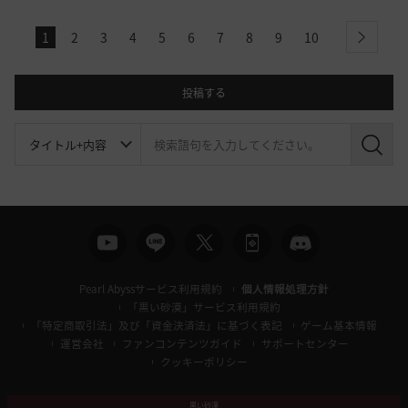
1
2
3
4
5
6
7
8
9
10
next
投稿する
検
索
Pearl Abyssサービス利用規約
個人情報処理方針
「黒い砂漠」サービス利用規約
「特定商取引法」及び「資金決済法」に基づく表記
ゲーム基本情報
運営会社
ファンコンテンツガイド
サポートセンター
クッキーポリシー
黒い砂漠