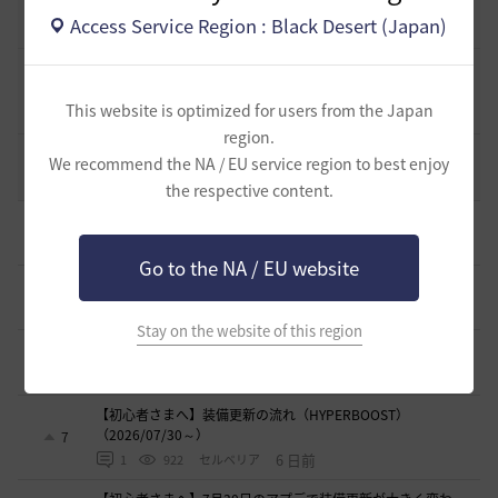
[開催中のイベント] 今週のイベントは？
8
Access Service Region : Black Desert (Japan)
2023.02.28
0
53.1K
黒い砂漠
黒い砂漠が初めての冒険者の皆様のために準備したA to Z！
19
This website is optimized for users from the Japan
2022.12.21
2
43.2K
黒い砂漠
region.
エント研究室動画集
We recommend the NA / EU service region to best enjoy
8
2021.05.12
1
32.3K
黒い砂漠
the respective content.
初心者向け労働者システムの基礎
10
18 時間前
0
188
ザンナック-日本
Go to the NA / EU website
＜ジェピロスバフ＞予定時刻 8/ 2(日)～8/9（日）
9
4 日前
0
668
エレメル
Stay on the website of this region
【初心者さまへ】装備強化のやり方
2
5 日前
0
677
セルベリア
【初心者さまへ】装備更新の流れ（HYPERBOOST）
（2026/07/30～）
7
6 日前
1
922
セルベリア