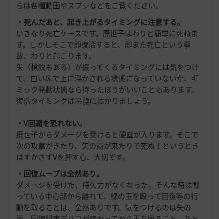
らは各種動画やスプシなどをご覧ください。
・死んだあと、起き上がるタイミングに注意する。
いきなり死亡ケースです。廃世子はわりと簡単に死ねま
す。しかしそこで即復活すると、即また死亡という事
故、わりと起こります。
矢（槍説もある）が振ってくるタイミングには気をつけ
て、白い床で上に浮かされる状態になっていないか、ギ
ミック発動状態なら待ったほうがいいこともあります。
復活タイミングは冷静にはかりましょう。
・V回避を恐れない。
廃世子からダメージを受けると硬直が入ります。そこで
次の攻撃がきたり、矢の雨が来たりで死ぬ！というとき
はすかさずVを押す心、大切です。
・回復ムーブは全然あり。
ダメージを受けた、持久力がなくなった。そんな時は戦
っている中心部から離れて、緑の玉を殴って回復等の行
動を取ることは、全然ありです。気をつけるのは矢の
雨、回復阻害デバフが終わってから玉を殴ること、あと