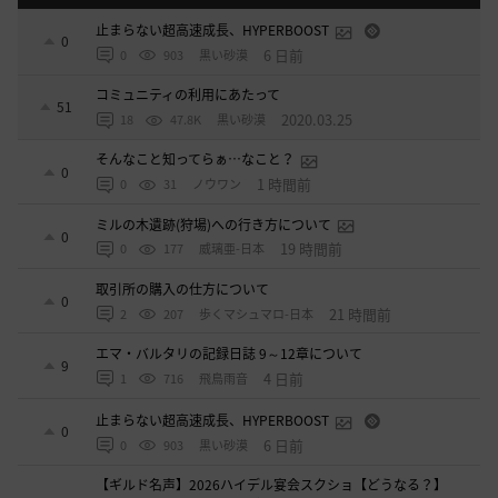
止まらない超高速成長、HYPERBOOST
0
6 日前
0
903
黒い砂漠
コミュニティの利用にあたって
51
2020.03.25
18
47.8K
黒い砂漠
そんなこと知ってらぁ…なこと？
0
1 時間前
0
31
ノウワン
ミルの木遺跡(狩場)への行き方について
0
19 時間前
0
177
威璃亜-日本
取引所の購入の仕方について
0
21 時間前
2
207
歩くマシュマロ-日本
エマ・バルタリの記録日誌 9～12章について
9
4 日前
1
716
飛鳥雨音
止まらない超高速成長、HYPERBOOST
0
6 日前
0
903
黒い砂漠
【ギルド名声】2026ハイデル宴会スクショ【どうなる？】