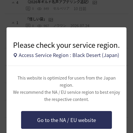
（2026年ギルド名声アプデリンク追記）
4
10 日前
0
849
セルベリア
「怪しい袋」
1
2026.07.24
0
967
ノウワン
波に乗って流れ着いた宝の地図の場所
2
Please check your service region.
2026.07.24
2
884
倉庫の
週間イベントについて
Access Service Region : Black Desert (Japan)
1
2026.07.24
1
768
マサ
ベテラン＆ルーキー クーポン配布
0
This website is optimized for users from the Japan
2026.07.24
0
736
飛鳥雨音
region.
ドーサやソーサレスの無敵踊りについて
3
We recommend the NA / EU service region to best enjoy
2026.07.23
0
819
無敵で踊り狂う女
the respective content.
立ち聞きについて
0
2026.07.23
2
862
マサ
Go to the NA / EU website
ワロタwwww
0
2026.07.15
0
1.1K
ジークちゃん-日本