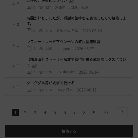
砂漠の光が交換できない
2
2026.06.26
0
927
倉庫の
時間が経ちましたが、感謝の気持ちを表現したくて投稿しま
す。
3
2026.06.24
0
1.1K
みめぐん-日本
ラフィー・レッドマウンテンの改良型羅針盤
1
2026.06.22
4
1.2K
tanupon
【解決済】ストーリー解放で獲得出来る武器ボックスについ
て
1
2026.06.14
2
2.2K
RiAUltifight
クログダル馬が攻撃を受ける
1
2026.06.11
2
3.1K
UKey-日本
1
2
3
4
5
6
7
8
9
10
next
投稿する