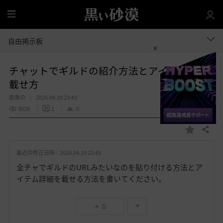
全
体
自由掲示板
チャットでギルドの紹介方法とアイテムをの
載せ方
倉庫の
2026.04.19 23:43
3020
1
0
共有する
お
気
最近の修正日時 :
2026.04.19 23:43
に
入
全チャでギルドのURLみたいなのを貼り付ける方法とア
り
イテム詳細を載せる方法を書いてください。
0