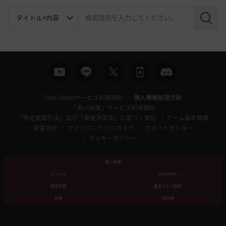
検
索
Pearl Abyssサービス利用規約
個人情報処理方針
「黒い砂漠」サービス利用規約
「特定商取引法」及び「資金決済法」に基づく表記
ゲーム基本情報
運営会社
ファンコンテンツガイド
サポートセンター
クッキーポリシー
黒い砂漠
ジャンル
MMORPG
課金形態
基本プレイ無料
対象
全年齢