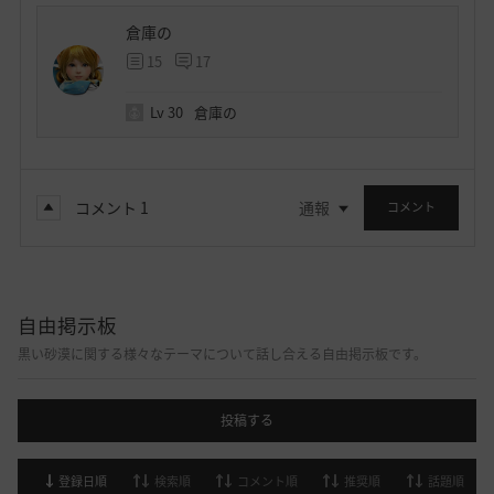
倉庫の
15
17
Lv
30
倉庫の
コメント
1
通報
コメント
自由掲示板
黒い砂漠に関する様々なテーマについて話し合える自由掲示板です。
投稿する
登録日順
検索順
コメント順
推奨順
話題順