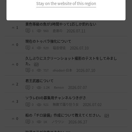
Stay on the website of this region
ベテラン募集
2
2026.07.11
2
874
sunanana
黄色等級の魚が3時間やって1匹しか釣れない
1
2026.07.11
1
960
倉庫の
現在のトゥバラ強化について
0
2026.07.10
4
929
福音使徒
久しぶりにスクリーンショット撮影のテストをしてみまし
た。
0
2026.07.10
0
757
shodori-日本
君王武器について
2
2026.07.07
2
1.2K
Renon
ソラレEVの募集用チャンネルつきがさ
3
2026.07.02
0
921
無敵で踊り狂う女
船の「チロ装備」作成について教えてください。
0
2026.06.27
3
1K
ノウワン