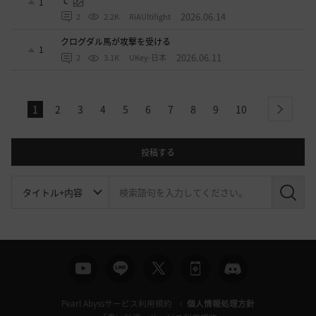
て
1
2026.06.14
2
2.2K
RiAUltifight
クログダル馬が攻撃を受ける
1
2026.06.11
2
3.1K
UKey-日本
1
2
3
4
5
6
7
8
9
10
next
投稿する
検
索
Pearl Abyssサービス利用規約
個人情報処理方針