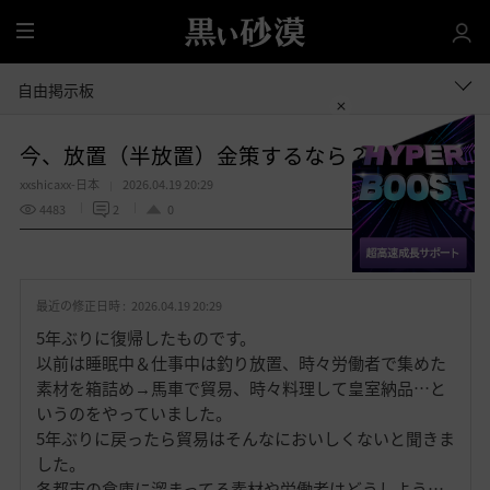
全
体
自由掲示板
今、放置（半放置）金策するなら？
xxshicaxx-日本
2026.04.19 20:29
4483
2
0
共有する
お
気
最近の修正日時 :
2026.04.19 20:29
に
入
5年ぶりに復帰したものです。
り
以前は睡眠中＆仕事中は釣り放置、時々労働者で集めた
素材を箱詰め→馬車で貿易、時々料理して皇室納品…と
いうのをやっていました。
5年ぶりに戻ったら貿易はそんなにおいしくないと聞きま
した。
各都市の倉庫に溜まってる素材や労働者はどうしよう…