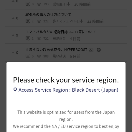
0
20 時間前
0
193
威璃亜-日本
取引所の購入の仕方について
0
22 時間前
2
222
歩くマシュマロ-日本
エマ・バルタリの記録日誌 9～12章について
9
4 日前
1
722
飛鳥雨音
止まらない超高速成長、HYPERBOOST
0
6 日前
0
908
黒い砂漠
【ギルド名声】2026ハイデル宴会スクショ【どうなる？】
（2026年ギルド名声アプデリンク追記）
4
Please check your service region.
10 日前
0
849
セルベリア
Access Service Region : Black Desert (Japan)
「怪しい袋」
1
2026.07.24
0
968
ノウワン
波に乗って流れ着いた宝の地図の場所
2
This website is optimized for users from the Japan
2026.07.24
2
886
倉庫の
region.
週間イベントについて
We recommend the NA / EU service region to best enjoy
1
2026.07.24
1
768
マサ