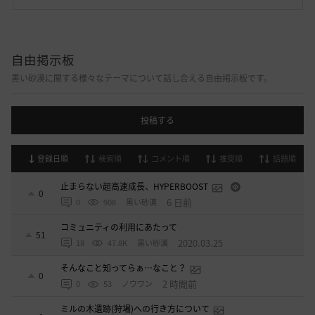
自由掲示板
黒い砂漠に関する様々なテーマについて話し合える自由掲示板です。
投稿する
登録日順
検索順
コメント順
推奨順
話題順
止まらない超高速成長、HYPERBOOST
0
6 日前
0
908
黒い砂漠
コミュニティの利用にあたって
51
2020.03.25
18
47.8K
黒い砂漠
そんなこと知ってらぁ…なこと？
0
2 時間前
0
53
ノウワン
ミルの木遺跡(狩場)への行き方について