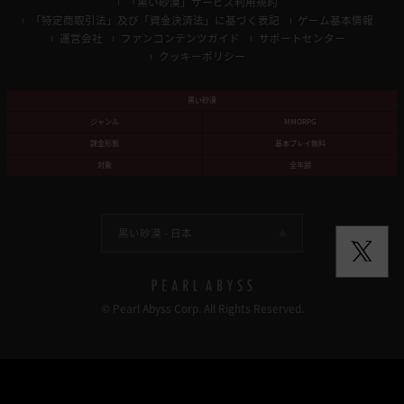
「黒い砂漠」サービス利用規約
「特定商取引法」及び「資金決済法」に基づく表記
ゲーム基本情報
運営会社
ファンコンテンツガイド
サポートセンター
クッキーポリシー
黒い砂漠
ジャンル
MMORPG
課金形態
基本プレイ無料
対象
全年齢
黒い砂漠 -
日本
© Pearl Abyss Corp. All Rights Reserved.