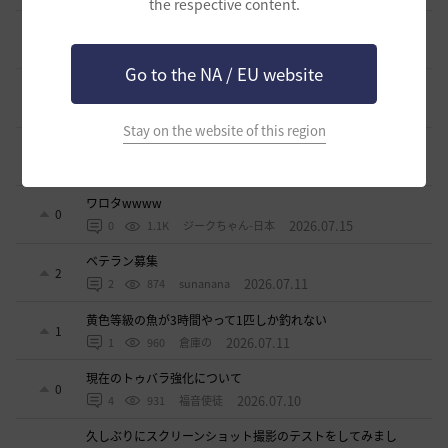
the respective content.
ベテラン＆ルーキー クーポン配布
0
2026.07.24
0
737
飛鳥雨音
Go to the NA / EU website
ドーサやソーサレスの無敵踊りについて
3
2026.07.23
0
819
無敵で踊り狂う女
Stay on the website of this region
立ち聞きについて
0
2026.07.23
2
862
マサ
ワロタwwww
0
2026.07.15
0
1.1K
ジークちゃん-日本
ベテラン募集
2
2026.07.11
2
874
sunanana
黄色等級の魚が3時間やって1匹しか釣れない
1
2026.07.11
1
960
倉庫の
現在のトゥバラ強化について
0
2026.07.10
4
931
福音使徒
久しぶりにスクリーンショット撮影のテストをしてみまし