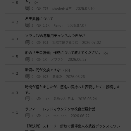
た。
0
2026.07.10
0
757
shodori-日本
君王武器について
2
2026.07.07
2
1.2K
Renon
ソラレEVの募集用チャンネルつきがさ
3
2026.07.02
0
921
無敵で踊り狂う女
船の「チロ装備」作成について教えてください。
0
2026.06.27
3
1K
ノウワン
砂漠の光が交換できない
2
2026.06.26
0
927
倉庫の
時間が経ちましたが、感謝の気持ちを表現したくて投稿しま
す。
3
2026.06.24
0
1.1K
みめぐん-日本
ラフィー・レッドマウンテンの改良型羅針盤
1
2026.06.22
4
1.2K
tanupon
【解決済】ストーリー解放で獲得出来る武器ボックスについ