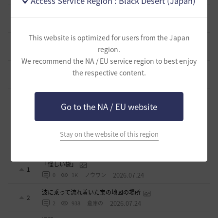
Access Service Region : Black Desert (Japan)
ミルの木遺跡(狩場)への行き方について
0
3 日前
0
492
威璃亜-日本
This website is optimized for users from the Japan
取引所の購入の仕方について
0
region.
4 日前
2
516
歩くマシュマロ-日本
We recommend the NA / EU service region to best enjoy
エマ・バルタリの記録日誌 9～12章について
the respective content.
9
7 日前
2
878
飛鳥雨音
止まらない超高速成長、HYPERBOOST
0
Go to the NA / EU website
9 日前
0
1.1K
黒い砂漠
【ギルド名声】2026ハイデル宴会スクショ【どうなる？】
Stay on the website of this region
（2026年ギルド名声アプデリンク追記）
4
2026.07.27
0
890
セルベリア
「怪しい袋」
1
2026.07.24
0
1K
ノウワン
波に乗って流れ着いた宝の地図の場所
2
2026.07.24
2
938
倉庫の