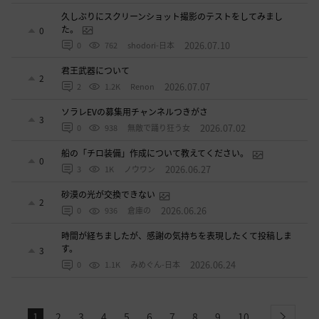
久しぶりにスクリーンショット撮影のテストをしてみまし
た。
0
2026.07.10
0
762
shodori-日本
君王武器について
2
2026.07.07
2
1.2K
Renon
ソラレEVの募集用チャンネルつきがさ
3
2026.07.02
0
938
無敵で踊り狂う女
船の「チロ装備」作成について教えてください。
0
2026.06.27
3
1K
ノウワン
砂漠の光が交換できない
2
2026.06.26
0
936
倉庫の
時間が経ちましたが、感謝の気持ちを表現したくて投稿しま
す。
3
2026.06.24
0
1.1K
みめぐん-日本
1
2
3
4
5
6
7
8
9
10