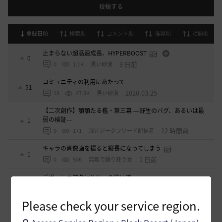
投稿する
登録日順
検索順
コメント順
推奨順
話題順
止まらない超高速成長、HYPERBOOST
0
9 日前
0
1.1K
黒い砂漠
コミュニティの利用にあたって
51
2020.03.25
18
47.8K
黒い砂漠
【二次創作】顎顎たる檻・第三幕 ―野生のバグ、あるいは最
弱の検証―
1
12 時間前
0
171
浅井ジークフリード配信者
キャラの肖像画を撮ると縦長になってしまう
1
1 日前
0
506
無敵で踊り狂う女
デヴォレカアクセサリーの使い道
0
2 日前
0
528
tanupon
Please check your service region.
そんなこと知ってらぁ…なこと？
1
3 日前
0
442
ノウワン