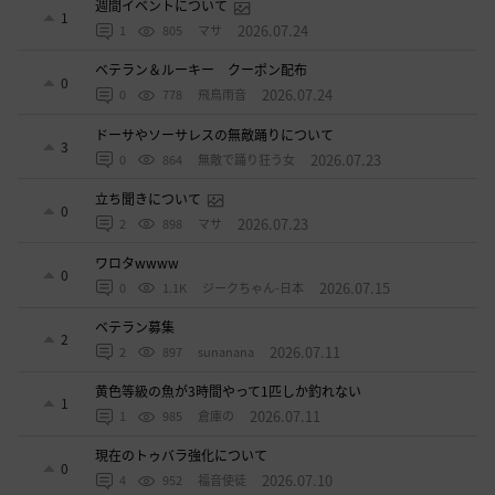
週間イベントについて
1
2026.07.24
1
805
マサ
ベテラン＆ルーキー クーポン配布
0
2026.07.24
0
778
飛鳥雨音
ドーサやソーサレスの無敵踊りについて
3
2026.07.23
0
864
無敵で踊り狂う女
立ち聞きについて
0
2026.07.23
2
898
マサ
ワロタwwww
0
2026.07.15
0
1.1K
ジークちゃん-日本
ベテラン募集
2
2026.07.11
2
897
sunanana
黄色等級の魚が3時間やって1匹しか釣れない
1
2026.07.11
1
985
倉庫の
現在のトゥバラ強化について
0
2026.07.10
4
952
福音使徒