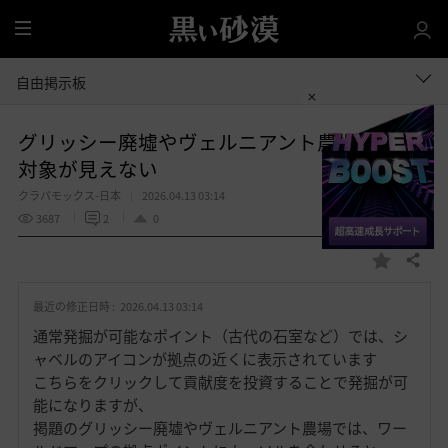
全
体
自由掲示板
グリッシー廃墟やヴェルニアント農場で発掘
対象が見えない
クラバモックス-日本
2026.04.13 03:14
3687
2
0
共有する
お
気
最近の修正日時 :
2026.04.13 03:14
に
入
通常発掘が可能なポイント（古代の石室など）では、シ
り
ャベルのアイコンが拠点の近くに表示されています
こちらをクリックして貢献度を投資することで発掘が可
能になりますが、
掲題のグリッシー廃墟やヴェルニアント農場では、ワー