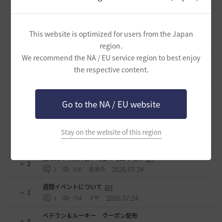
取引所の購入の仕方について
0
3 日前
2
424
歩くマシュマロ-日本
エマ・バルタリの記録日誌 9～12章について
This website is optimized for users from the Japan
9
7 日前
1
815
飛鳥雨音
region.
We recommend the NA / EU service region to best enjoy
止まらない超高速成長、HYPERBOOST
0
the respective content.
8 日前
0
1K
黒い砂漠
【ギルド名声】2026ハイデル宴会スクショ【どうなる？】
（2026年ギルド名声アプデリンク追記）
4
Go to the NA / EU website
2026.07.27
0
875
セルベリア
「怪しい袋」
Stay on the website of this region
1
2026.07.24
0
1K
ノウワン
波に乗って流れ着いた宝の地図の場所
2
2026.07.24
2
926
倉庫の
週間イベントについて
1
2026.07.24
1
794
マサ
ベテラン＆ルーキー クーポン配布
0