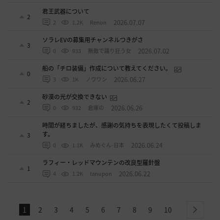
君王武器について
2
2026.07.07
2
1.2K
Renon
ソラレEVの募集用チャンネルつきがさ
3
2026.07.02
0
933
無敵で踊り狂う女
船の「チロ装備」作成について教えてください。
0
2026.06.27
3
1K
ノウワン
砂漠の光が交換できない
2
2026.06.26
0
932
倉庫の
時間が経ちましたが、感謝の気持ちを表現したくて投稿しま
す。
3
2026.06.24
0
1.1K
みめぐん-日本
ラフィー・レッドマウンテンの改良型羅針盤
1
2026.06.22
4
1.2K
tanupon
1
2
3
4
5
6
7
8
9
10
next