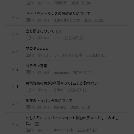
2026.07.24
0
767
飛鳥雨音
ドーサやソーサレスの無敵踊りについて
3
2026.07.23
0
842
無敵で踊り狂う女
立ち聞きについて
0
2026.07.23
2
887
マサ
ワロタwwww
0
2026.07.15
0
1.1K
ジークちゃん-日本
ベテラン募集
2
2026.07.11
2
885
sunanana
黄色等級の魚が3時間やって1匹しか釣れない
1
2026.07.11
1
973
倉庫の
現在のトゥバラ強化について
0
2026.07.10
4
942
福音使徒
久しぶりにスクリーンショット撮影のテストをしてみまし
た。
0
2026.07.10
0
759
shodori-日本