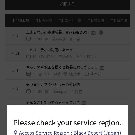
投稿する
登録日順
検索順
コメント順
推奨順
話題順
止まらない超高速成長、HYPERBOOST
0
8 日前
0
1K
黒い砂漠
コミュニティの利用にあたって
51
2020.03.25
18
47.8K
黒い砂漠
キャラの肖像画を撮ると縦長になってしまう
1
23 時間前
0
275
無敵で踊り狂う女
デヴォレカアクセサリーの使い道
0
1 日前
0
301
tanupon
そんなこと知ってらぁ…なこと？
1
2 日前
0
348
ノウワン
Please check your service region.
ミルの木遺跡(狩場)への行き方について
0
2 日前
0
402
威璃亜-日本
Access Service Region : Black Desert (Japan)