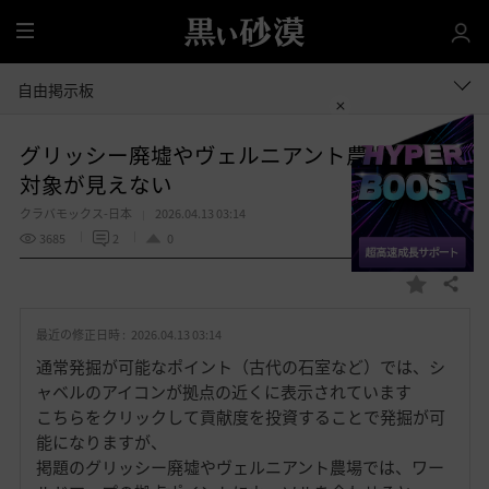
全
体
自由掲示板
グリッシー廃墟やヴェルニアント農場で発掘
対象が見えない
クラバモックス-日本
2026.04.13 03:14
3685
2
0
共有する
お
気
最近の修正日時 :
2026.04.13 03:14
に
入
通常発掘が可能なポイント（古代の石室など）では、シ
り
ャベルのアイコンが拠点の近くに表示されています
こちらをクリックして貢献度を投資することで発掘が可
能になりますが、
掲題のグリッシー廃墟やヴェルニアント農場では、ワー