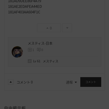
181AD9DEE86F4A79
181AE2EDAFEA44ED
181AF403AA604F1C
0
メスティス-日本
1
0
Lv
61
メスティス
コメント
0
通報
コメント
自由掲示板