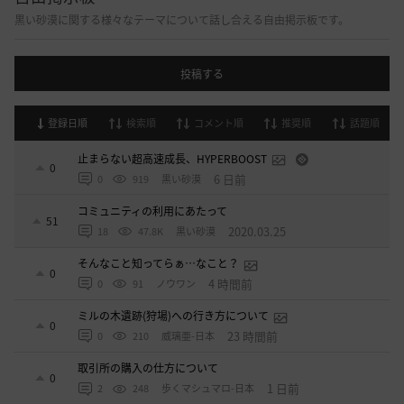
黒い砂漠に関する様々なテーマについて話し合える自由掲示板です。
投稿する
登録日順
検索順
コメント順
推奨順
話題順
止まらない超高速成長、HYPERBOOST
0
6 日前
0
919
黒い砂漠
コミュニティの利用にあたって
51
2020.03.25
18
47.8K
黒い砂漠
そんなこと知ってらぁ…なこと？
0
4 時間前
0
91
ノウワン
ミルの木遺跡(狩場)への行き方について
0
23 時間前
0
210
威璃亜-日本
取引所の購入の仕方について
0
1 日前
2
248
歩くマシュマロ-日本