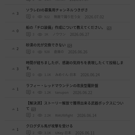
ソラレEVの募集用チャンネルつきがさ
3
2026.07.02
0
922
無敵で踊り狂う女
船の「チロ装備」作成について教えてください。
0
2026.06.27
3
1K
ノウワン
砂漠の光が交換できない
2
2026.06.26
0
928
倉庫の
時間が経ちましたが、感謝の気持ちを表現したくて投稿しま
す。
3
2026.06.24
0
1.1K
みめぐん-日本
ラフィー・レッドマウンテンの改良型羅針盤
1
2026.06.22
4
1.2K
tanupon
【解決済】ストーリー解放で獲得出来る武器ボックスについ
て
1
2026.06.14
2
2.2K
RiAUltifight
クログダル馬が攻撃を受ける
1
2026.06.11
2
3.1K
UKey-日本