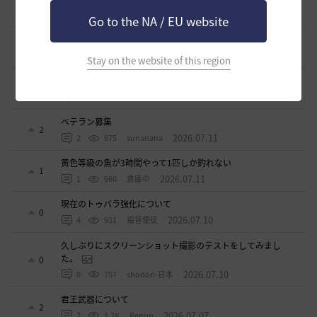
3
2026.07.23
0
820
無敵で踊り狂う女
Go to the NA / EU website
立ち聞きについて
0
2026.07.23
2
865
マサ
Stay on the website of this region
ワロタwwww
0
2026.07.15
0
1.1K
ジークちゃん-日本
ベテラン募集
2
2026.07.11
2
875
sunanana
黄色等級の魚が3時間やって1匹しか釣れない
1
2026.07.11
1
960
倉庫の
現在のトゥバラ強化について
0
2026.07.10
4
931
福音使徒
久しぶりにスクリーンショット撮影のテストをしてみまし
た。
0
2026.07.10
0
757
shodori-日本
君王武器について
2
2026.07.07
2
1.2K
Renon