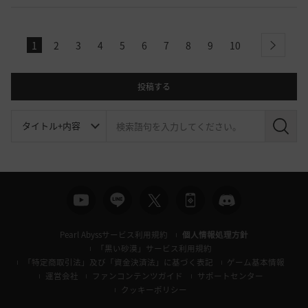
1
2
3
4
5
6
7
8
9
10
next
投稿する
検
索
Pearl Abyssサービス利用規約
個人情報処理方針
「黒い砂漠」サービス利用規約
「特定商取引法」及び「資金決済法」に基づく表記
ゲーム基本情報
運営会社
ファンコンテンツガイド
サポートセンター
クッキーポリシー