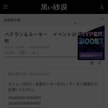
全
体
自由掲示板
ベテラン＆ルーキー イベントのクーポン配
布
メスティス-日本
2026.04.12 12:50
3653
0
0
共有する
お
気
最近の修正日時 :
2026.04.12 12:50
に
入
メニュー(ESC)→支援センター(F11)→クーポン使用から
り
お使いください。
181AD066C9D945E9
181AD209B8FB4065