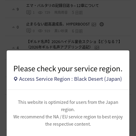
エマ・バルタリの記録日誌 9～12章について
9
5 日前
1
729
飛鳥雨音
止まらない超高速成長、HYPERBOOST
0
6 日前
0
919
黒い砂漠
【ギルド名声】2026ハイデル宴会スクショ【どうなる？】
（2026年ギルド名声アプデリンク追記）
4
10 日前
0
851
セルベリア
「怪しい袋」
Please check your service region.
1
2026.07.24
0
973
ノウワン
Access Service Region : Black Desert (Japan)
波に乗って流れ着いた宝の地図の場所
2
2026.07.24
2
891
倉庫の
週間イベントについて
This website is optimized for users from the Japan
1
2026.07.24
1
769
マサ
region.
We recommend the NA / EU service region to best enjoy
ベテラン＆ルーキー クーポン配布
0
the respective content.
2026.07.24
0
739
飛鳥雨音
ドーサやソーサレスの無敵踊りについて