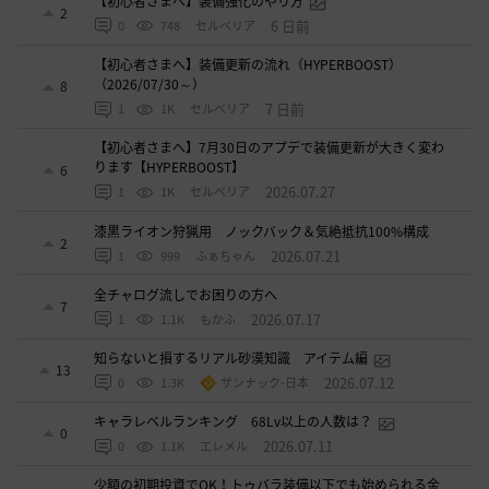
【初心者さまへ】装備強化のやり方
2
6 日前
0
748
セルベリア
【初心者さまへ】装備更新の流れ（HYPERBOOST）
（2026/07/30～）
8
7 日前
1
1K
セルベリア
【初心者さまへ】7月30日のアプデで装備更新が大きく変わ
ります【HYPERBOOST】
6
2026.07.27
1
1K
セルベリア
漆黒ライオン狩猟用 ノックバック＆気絶抵抗100%構成
2
2026.07.21
1
999
ふぁちゃん
全チャログ流しでお困りの方へ
7
2026.07.17
1
1.1K
もかふ
知らないと損するリアル砂漠知識 アイテム編
13
2026.07.12
0
1.3K
ザンナック-日本
キャラレベルランキング 68Lv以上の人数は？
0
2026.07.11
0
1.1K
エレメル
少額の初期投資でOK！トゥバラ装備以下でも始められる金