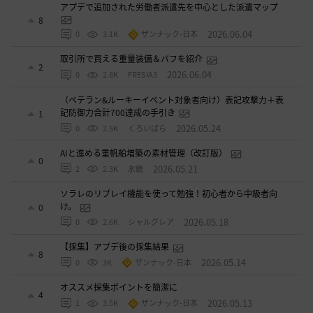
アプデで追加された労働者派遣先を中心とした派遣マップ
8
2026.06.04
0
3.1K
ザンナック-日本
取引所で買える重量装備＆バフを紹介
2
2026.06.04
0
2.8K
FRESIA3
（ベテラン&ルーキーイベント対象者向け）表記攻撃力＋表
記防御力合計700達成の手引き
1
2026.05.24
0
2.5K
くろいばら
AIと進める重帆船増築の素材管理（改訂版）
0
2026.05.21
2
2.3K
氷鏡
ソラレのリプレイ機能を使って勉強！初心者から中級者向
け。
0
2026.05.18
0
2.6K
シャルグレア
【採集】アプデ後の採集結果
8
2026.05.14
0
3K
ザンナック-日本
オススメ採集ポイントを簡潔に
4
2026.05.13
1
3.5K
ザンナック-日本