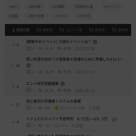
#NPC
#拠点戦
#占領戦
#冒険初心者
#イベント
#攻略
#物々交換
#クラス
#その他
登録日順
検索順
コメント順
推奨順
話題順
[開催中のイベント] 今週のイベントは？
8
2023.02.28
0
53.1K
黒い砂漠
黒い砂漠が初めての冒険者の皆様のために準備したA to Z！
19
2022.12.21
2
43.2K
黒い砂漠
エント研究室動画集
8
2021.05.12
1
32.3K
黒い砂漠
初心者向け労働者システムの基礎
11
1 日前
1
369
ザンナック-日本
＜ジェピロスバフ＞予定時刻 8/ 2(日)～8/9（日）
9
5 日前
0
712
エレメル