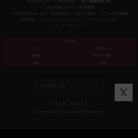
Pearl Abyssサービス利用規約
個人情報処理方針
「黒い砂漠」サービス利用規約
「特定商取引法」及び「資金決済法」に基づく表記
ゲーム基本情報
運営会社
ファンコンテンツガイド
サポートセンター
クッキーポリシー
黒い砂漠
ジャンル
MMORPG
課金形態
基本プレイ無料
対象
全年齢
黒い砂漠 -
日本
© Pearl Abyss Corp. All Rights Reserved.