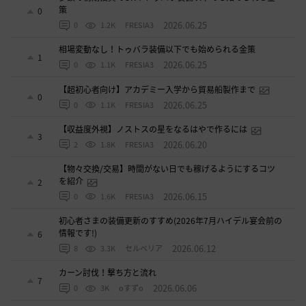
策
0
2026.06.25
0
1.2K
FRESIA3
相場変動なし！トゥバラ装備以下でも始められる金策
1
2026.06.25
0
1.1K
FRESIA3
【超初心者向け】アカデミー入学から貿易船製作まで
0
2026.06.25
0
1.1K
FRESIA3
【収益度外視】ノストスの星をなるはやで作るには
3
2026.06.20
2
1.8K
FRESIA3
【物々交換/交易】時間がない日でも稼げるようにするコツ
を紹介
2
2026.06.15
0
1.6K
FRESIA3
初心者さまの装備更新のすすめ(2026年7月ハイデル宴会前の
情報です!)
6
2026.06.12
8
3.3K
セルベリア
カーン討伐！撃ち方と流れ
7
2026.06.06
0
3K
oすずo