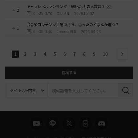
キャラレベルランキング 68Lv以上の人数は？
2
2026.05.02
0
3.7K
エレメル
【音楽コンテンツ】譜面打ち、思ったのとなんか違う？
1
2026.04.28
0
3.4K
Crecent-日本
1
2
3
4
5
6
7
8
9
10
next
投稿する
検
索