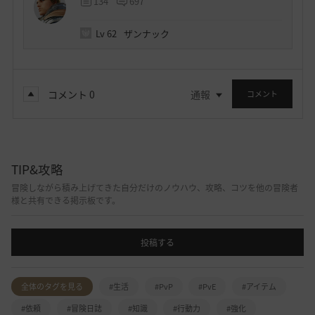
134
697
Lv
62
ザンナック
コメント
0
通報
コメント
TIP&攻略
冒険しながら積み上げてきた自分だけのノウハウ、攻略、コツを他の冒険者
様と共有できる掲示板です。
投稿する
全体のタグを見る
#生活
#PvP
#PvE
#アイテム
#依頼
#冒険日誌
#知識
#行動力
#強化