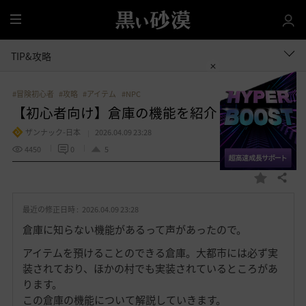
全
体
TIP&攻略
#冒険初心者
#攻略
#アイテム
#NPC
【初心者向け】倉庫の機能を紹介
ザンナック-日本
2026.04.09 23:28
4450
0
5
共有する
お
気
最近の修正日時 :
2026.04.09 23:28
に
入
倉庫に知らない機能があるって声があったので。
り
アイテムを預けることのできる倉庫。大都市には必ず実
装されており、ほかの村でも実装されているところがあ
ります。
この倉庫の機能について解説していきます。