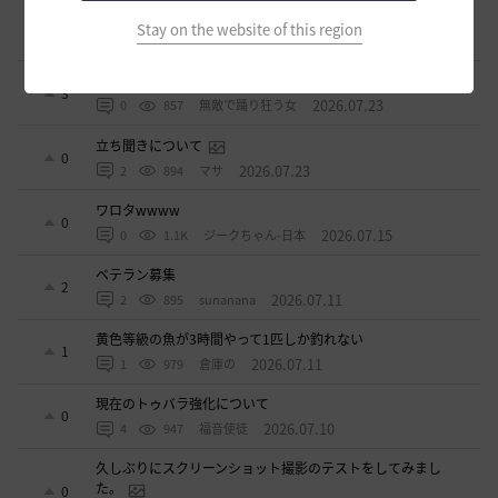
ベテラン＆ルーキー クーポン配布
0
Stay on the website of this region
2026.07.24
0
774
飛鳥雨音
ドーサやソーサレスの無敵踊りについて
3
2026.07.23
0
857
無敵で踊り狂う女
立ち聞きについて
0
2026.07.23
2
894
マサ
ワロタwwww
0
2026.07.15
0
1.1K
ジークちゃん-日本
ベテラン募集
2
2026.07.11
2
895
sunanana
黄色等級の魚が3時間やって1匹しか釣れない
1
2026.07.11
1
979
倉庫の
現在のトゥバラ強化について
0
2026.07.10
4
947
福音使徒
久しぶりにスクリーンショット撮影のテストをしてみまし
た。
0