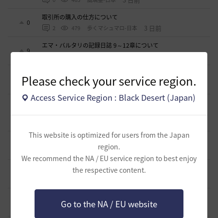
取引所の購入の仕方について
0
3 日前
2
479
歩くマシュマロ-日本
エマ・バルタリの記録日誌 9～12章について
9
7 日前
2
849
飛鳥雨音
止まらない超高速成長、HYPERBOOST
Please check your service region.
0
8 日前
0
1K
黒い砂漠
Access Service Region : Black Desert (Japan)
【ギルド名声】2026ハイデル宴会スクショ【どうなる？】
（2026年ギルド名声アプデリンク追記）
4
2026.07.27
0
884
セルベリア
This website is optimized for users from the Japan
「怪しい袋」
1
region.
2026.07.24
0
1K
ノウワン
We recommend the NA / EU service region to best enjoy
波に乗って流れ着いた宝の地図の場所
the respective content.
2
2026.07.24
2
933
倉庫の
週間イベントについて
1
Go to the NA / EU website
2026.07.24
1
802
マサ