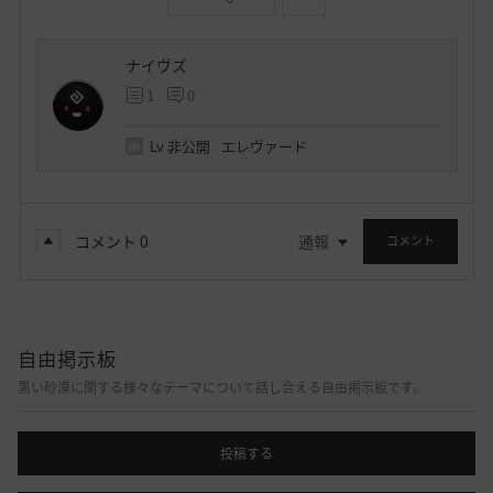
ナイヴズ
1
0
Lv
非公開
エレヴァード
コメント
0
通報
コメント
自由掲示板
黒い砂漠に関する様々なテーマについて話し合える自由掲示板です。
投稿する