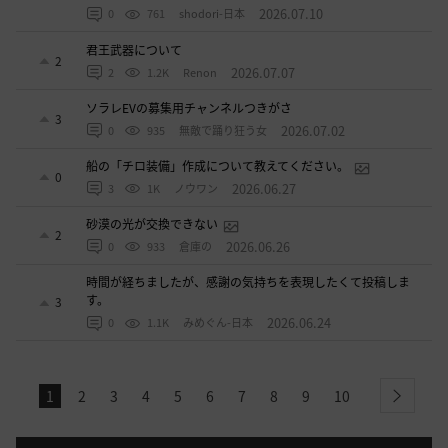
2026.07.10
0
761
shodori-日本
君王武器について
2
2026.07.07
2
1.2K
Renon
ソラレEVの募集用チャンネルつきがさ
3
2026.07.02
0
935
無敵で踊り狂う女
船の「チロ装備」作成について教えてください。
0
2026.06.27
3
1K
ノウワン
砂漠の光が交換できない
2
2026.06.26
0
933
倉庫の
時間が経ちましたが、感謝の気持ちを表現したくて投稿しま
す。
3
2026.06.24
0
1.1K
みめぐん-日本
1
2
3
4
5
6
7
8
9
10
next