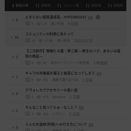
登録日順
検索順
コメント順
推奨順
話題順
止まらない超高速成長、HYPERBOOST
0
8 日前
0
1K
黒い砂漠
コミュニティの利用にあたって
51
2020.03.25
18
47.8K
黒い砂漠
【二次創作】顎顎たる檻・第三幕 ―野生のバグ、あるいは最
弱の検証―
1
3 時間前
0
89
浅井ジークフリード配信者
キャラの肖像画を撮ると縦長になってしまう
1
1 日前
0
461
無敵で踊り狂う女
デヴォレカアクセサリーの使い道
0
1 日前
0
478
tanupon
そんなこと知ってらぁ…なこと？
1
2 日前
0
409
ノウワン
ミルの木遺跡(狩場)への行き方について
0
3 日前
0
465
威璃亜-日本