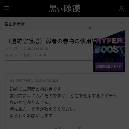
全
体
自由掲示板
（遺跡守護塔）弱者の巻物の使用場所
ナイヴズ
2026.04.05 01:22
4138
0
0
共有する
お
気
最近の修正日時 :
2026.04.05 01:25
に
入
初めて二週間の初心者です。
り
数日前に手に入れたのですが、どこで使用するアイテム
なのか分かりません。
諸先輩方、どうか教えてください。
よろしくお願いします
0