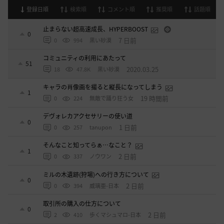
登録日順
検索順
コメント順
推奨順
話題順
止まらない超高速成長、HYPERBOOST
0
7 日前
0
994
黒い砂漠
コミュニティの利用にあたって
51
2020.03.25
18
47.8K
黒い砂漠
キャラの肖像画を撮ると縦長になってしまう
1
19 時間前
0
224
無敵で踊り狂う女
デヴォレカアクセサリーの使い道
0
1 日前
0
257
tanupon
そんなこと知ってらぁ…なこと？
1
2 日前
0
337
ノウワン
ミルの木遺跡(狩場)への行き方について
0
2 日前
0
394
威璃亜-日本
取引所の購入の仕方について
0
2 日前
2
410
歩くマシュマロ-日本