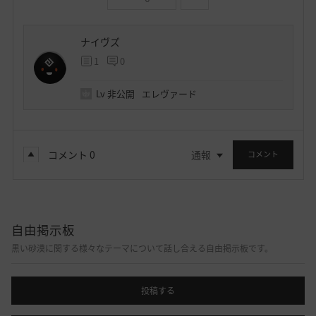
ナイヴズ
1
0
Lv
非公開
エレヴァード
コメント
0
通報
コメント
自由掲示板
黒い砂漠に関する様々なテーマについて話し合える自由掲示板です。
投稿する