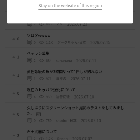
3
Stay on the website of this region
2026.07.23
0
842
無敵で踊り狂う女
立ち聞きについて
0
2026.07.23
2
883
マサ
ワロタwwww
0
2026.07.15
0
1.1K
ジークちゃん-日本
ベテラン募集
2
2026.07.11
2
884
sunanana
黄色等級の魚が3時間やって1匹しか釣れない
1
2026.07.11
1
971
倉庫の
現在のトゥバラ強化について
0
2026.07.10
4
939
福音使徒
久しぶりにスクリーンショット撮影のテストをしてみまし
た。
0
2026.07.10
0
759
shodori-日本
君王武器について
2
2026.07.07
2
1.2K
Renon