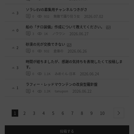
ソラレEVの募集用チャンネルつきがさ
3
2026.07.02
0
932
無敵で踊り狂う女
船の「チロ装備」作成について教えてください。
0
2026.06.27
3
1K
ノウワン
砂漠の光が交換できない
2
2026.06.26
0
932
倉庫の
時間が経ちましたが、感謝の気持ちを表現したくて投稿しま
す。
3
2026.06.24
0
1.1K
みめぐん-日本
ラフィー・レッドマウンテンの改良型羅針盤
1
2026.06.22
4
1.2K
tanupon
1
2
3
4
5
6
7
8
9
10
next
投稿する