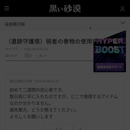
全
体
自由掲示板
（遺跡守護塔）弱者の巻物の使用場所
ナイヴズ
2026.04.05 01:22
4137
0
0
共有する
お
気
最近の修正日時 :
2026.04.05 01:25
に
入
初めて二週間の初心者です。
り
数日前に手に入れたのですが、どこで使用するアイテム
なのか分かりません。
諸先輩方、どうか教えてください。
よろしくお願いします
0