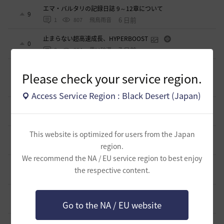
エマ・バルタリの記録日誌 9～12章について
9
6 日前
1
807
飛鳥雨音
止まらない超高速成長、HYPERBOOST
0
7 日前
0
994
黒い砂漠
【ギルド名声】2026ハイデル宴会スクショ【どうなる？】
Please check your service region.
（2026年ギルド名声アプデリンク追記）
4
2026.07.27
0
874
セルベリア
Access Service Region : Black Desert (Japan)
「怪しい袋」
1
2026.07.24
0
1K
ノウワン
This website is optimized for users from the Japan
波に乗って流れ着いた宝の地図の場所
2
region.
2026.07.24
2
920
倉庫の
We recommend the NA / EU service region to best enjoy
週間イベントについて
the respective content.
1
2026.07.24
1
791
マサ
ベテラン＆ルーキー クーポン配布
0
Go to the NA / EU website
2026.07.24
0
765
飛鳥雨音
ドーサやソーサレスの無敵踊りについて