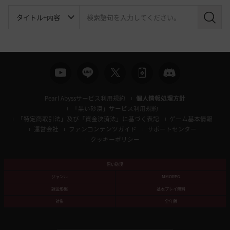
検
索
Pearl Abyssサービス利用規約
個人情報処理方針
「黒い砂漠」サービス利用規約
「特定商取引法」及び「資金決済法」に基づく表記
ゲーム基本情報
運営会社
ファンコンテンツガイド
サポートセンター
クッキーポリシー
黒い砂漠
ジャンル
MMORPG
課金形態
基本プレイ無料
対象
全年齢