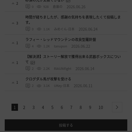
2
2026.06.26
0
928
倉庫の
時間が経ちましたが、感謝の気持ちを表現したくて投稿しま
す。
3
2026.06.24
0
1.1K
みめぐん-日本
ラフィー・レッドマウンテンの改良型羅針盤
1
2026.06.22
4
1.2K
tanupon
【解決済】ストーリー解放で獲得出来る武器ボックスについ
て
1
2026.06.14
2
2.2K
RiAUltifight
クログダル馬が攻撃を受ける
1
2026.06.11
2
3.1K
UKey-日本
1
2
3
4
5
6
7
8
9
10
next
投稿する