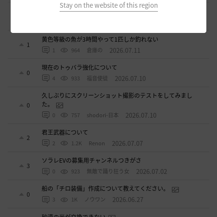
Stay on the website of this region
ベテラン募集
2
2026.07.11
2
878
sunanana
黄色等級の魚が3時間やって1匹しか釣れない
1
2026.07.11
1
964
倉庫の
現在のトゥバラ強化について
0
2026.07.10
4
933
福音使徒
久しぶりにスクリーンショット撮影のテストをしてみまし
た。
0
2026.07.10
0
757
shodori-日本
君王武器について
2
2026.07.07
2
1.2K
Renon
ソラレEVの募集用チャンネルつきがさ
3
2026.07.02
0
923
無敵で踊り狂う女
船の「チロ装備」作成について教えてください。
0
2026.06.27
3
1K
ノウワン
砂漠の光が交換できない