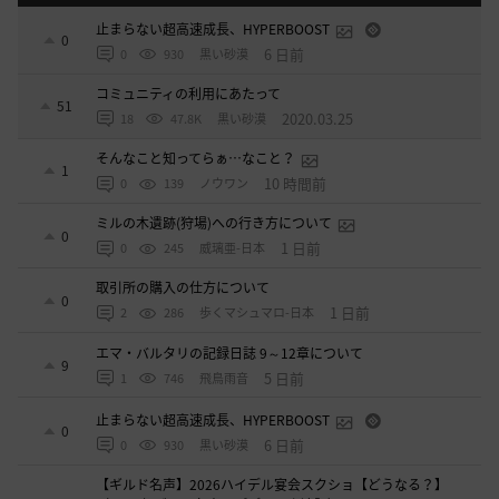
止まらない超高速成長、HYPERBOOST
0
6 日前
0
930
黒い砂漠
コミュニティの利用にあたって
51
2020.03.25
18
47.8K
黒い砂漠
そんなこと知ってらぁ…なこと？
1
10 時間前
0
139
ノウワン
ミルの木遺跡(狩場)への行き方について
0
1 日前
0
245
威璃亜-日本
取引所の購入の仕方について
0
1 日前
2
286
歩くマシュマロ-日本
エマ・バルタリの記録日誌 9～12章について
9
5 日前
1
746
飛鳥雨音
止まらない超高速成長、HYPERBOOST
0
6 日前
0
930
黒い砂漠
【ギルド名声】2026ハイデル宴会スクショ【どうなる？】