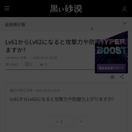
全
体
自由掲示板
Lv61からLv62になると攻撃力や防御力上がり
ますか?
darekasa-日本
2026.04.01 19:29
4842
3
0
共有する
お
気
最近の修正日時 :
2026.04.01 19:29
に
入
Lv61からLv62になると攻撃力や防御力上がりますか?
り
0