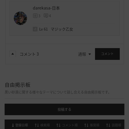
darekasa-日本
3
4
Lv
61
マジック乙女
コメント
3
通報
コメント
自由掲示板
黒い砂漠に関する様々なテーマについて話し合える自由掲示板です。
投稿する
登録日順
検索順
コメント順
推奨順
話題順