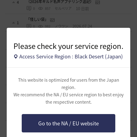
（2026年ギルド名声アプデリンク追記）
4
10 日前
0
857
セルベリア
「怪しい袋」
1
2026.07.24
0
982
ノウワン
波に乗って流れ着いた宝の地図の場所
2
Please check your service region.
2026.07.24
2
897
倉庫の
週間イベントについて
Access Service Region : Black Desert (Japan)
1
2026.07.24
1
771
マサ
ベテラン＆ルーキー クーポン配布
0
2026.07.24
This website is optimized for users from the Japan
0
745
飛鳥雨音
region.
ドーサやソーサレスの無敵踊りについて
3
We recommend the NA / EU service region to best enjoy
2026.07.23
0
821
無敵で踊り狂う女
the respective content.
立ち聞きについて
0
2026.07.23
2
870
マサ
Go to the NA / EU website
ワロタwwww
0
2026.07.15
0
1.1K
ジークちゃん-日本