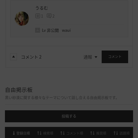
うるむ
1
2
Lv
非公開
waui
コメント
2
通報
コメント
自由掲示板
黒い砂漠に関する様々なテーマについて話し合える自由掲示板です。
投稿する
登録日順
検索順
コメント順
推奨順
話題順