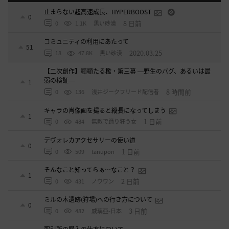
止まらない超高速成長、HYPERBOOST
0
8 日前
0
1.1K
黒い砂漠
コミュニティの利用にあたって
51
2020.03.25
18
47.8K
黒い砂漠
【二次創作】顎顎たる檻・第三幕 ―野生のバグ、あるいは最
弱の検証―
1
8 時間前
0
136
浅井ジークフリード配信者
キャラの肖像画を撮ると縦長になってしまう
1
1 日前
0
484
無敵で踊り狂う女
デヴォレカアクセサリーの使い道
0
1 日前
0
509
tanupon
そんなこと知ってらぁ…なこと？
1
2 日前
0
431
ノウワン
ミルの木遺跡(狩場)への行き方について
0
3 日前
0
482
威璃亜-日本