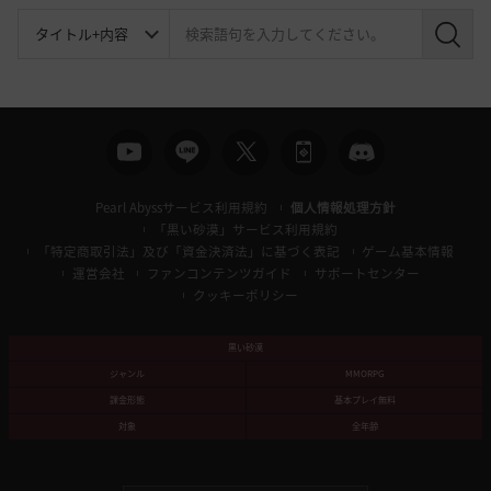
検
索
Pearl Abyssサービス利用規約
個人情報処理方針
「黒い砂漠」サービス利用規約
「特定商取引法」及び「資金決済法」に基づく表記
ゲーム基本情報
運営会社
ファンコンテンツガイド
サポートセンター
クッキーポリシー
黒い砂漠
ジャンル
MMORPG
課金形態
基本プレイ無料
対象
全年齢