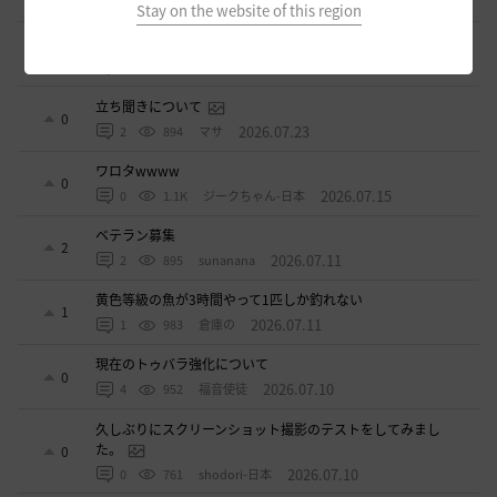
2026.07.24
0
776
飛鳥雨音
Stay on the website of this region
ドーサやソーサレスの無敵踊りについて
3
2026.07.23
0
861
無敵で踊り狂う女
立ち聞きについて
0
2026.07.23
2
894
マサ
ワロタwwww
0
2026.07.15
0
1.1K
ジークちゃん-日本
ベテラン募集
2
2026.07.11
2
895
sunanana
黄色等級の魚が3時間やって1匹しか釣れない
1
2026.07.11
1
983
倉庫の
現在のトゥバラ強化について
0
2026.07.10
4
952
福音使徒
久しぶりにスクリーンショット撮影のテストをしてみまし
た。
0
2026.07.10
0
761
shodori-日本