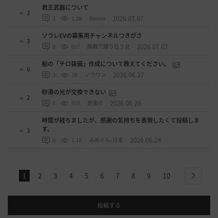
君王武器について
2
2026.07.07
2
1.2K
Renon
ソラレEVの募集用チャンネルつきがさ
3
2026.07.02
0
937
無敵で踊り狂う女
船の「チロ装備」作成について教えてください。
0
2026.06.27
3
1K
ノウワン
砂漠の光が交換できない
2
2026.06.26
0
935
倉庫の
時間が経ちましたが、感謝の気持ちを表現したくて投稿しま
す。
3
2026.06.24
0
1.1K
みめぐん-日本
1
2
3
4
5
6
7
8
9
10
next
投稿する