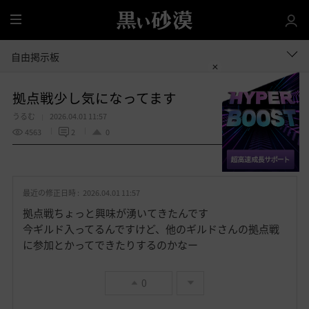
全
体
自由掲示板
拠点戦少し気になってます
うるむ
2026.04.01 11:57
4563
2
0
共有する
お
気
最近の修正日時 :
2026.04.01 11:57
に
入
拠点戦ちょっと興味が湧いてきたんです
り
今ギルド入ってるんですけど、他のギルドさんの拠点戦
に参加とかってできたりするのかなー
0