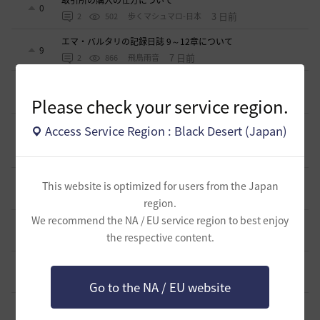
取引所の購入の仕方について
0
3 日前
2
502
歩くマシュマロ-日本
エマ・バルタリの記録日誌 9～12章について
9
7 日前
2
866
飛鳥雨音
止まらない超高速成長、HYPERBOOST
0
Please check your service region.
8 日前
0
1.1K
黒い砂漠
【ギルド名声】2026ハイデル宴会スクショ【どうなる？】
Access Service Region : Black Desert (Japan)
（2026年ギルド名声アプデリンク追記）
4
2026.07.27
0
887
セルベリア
「怪しい袋」
This website is optimized for users from the Japan
1
2026.07.24
0
1K
ノウワン
region.
We recommend the NA / EU service region to best enjoy
波に乗って流れ着いた宝の地図の場所
2
the respective content.
2026.07.24
2
937
倉庫の
週間イベントについて
1
2026.07.24
1
804
マサ
Go to the NA / EU website
ベテラン＆ルーキー クーポン配布
0