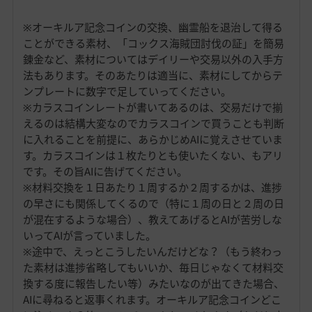
※オーキルア記念コインの交換、幽霊船を退治して得る
ことができる素材、「コックス海賊団討伐の証」を簡易
錬金など、素材についてはデイリーや交易以外の入手方
法もあります。そのあたりは適当に、素材にしてからテ
ンプレートに数字で足していってください。
※カラスコインレートが書いてあるのは、交易だけで揃
えるのは結構大変なのでカラスコインで買うことも判断
に入れることを前提に、あらかじめAIに覚えさせていま
す。カラスコインは１枚たりとも使いたくない、もアリ
です。その旨AIに告げてください。
※材料交換を１日あたり１周するか２周するかは、進捗
の早さにも関係してくるので（特に１周の日と２周の日
が混在するような場合）、教えてあげるとAIが苦労しな
いってAIが言っていました。
※途中で、えっとこうしたいんだけどな？（もう終わっ
た素材は進捗省略してもいいか、毎日じゃなくて材料交
換する度に報告したい等）みたいなのが出てきた場合、
AIに尋ねると返事くれます。オーキルア記念コインどこ