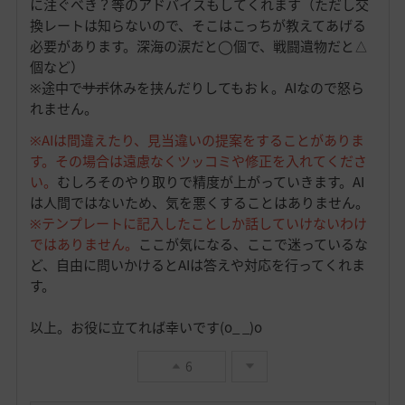
に注ぐべき？等のアドバイスもしてくれます（ただし交
換レートは知らないので、そこはこっちが教えてあげる
必要があります。深海の涙だと◯個で、戦闘遺物だと△
個など）
※途中で
サボ
休みを挟んだりしてもおｋ。AIなので怒ら
れません。
※AIは間違えたり、見当違いの提案をすることがありま
す。その場合は遠慮なくツッコミや修正を入れてくださ
い。
むしろそのやり取りで精度が上がっていきます。AI
は人間ではないため、気を悪くすることはありません。
※テンプレートに記入したことしか話していけないわけ
ではありません。
ここが気になる、ここで迷っているな
ど、自由に問いかけるとAIは答えや対応を行ってくれま
す。
以上。お役に立てれば幸いです(o_ _)o
6