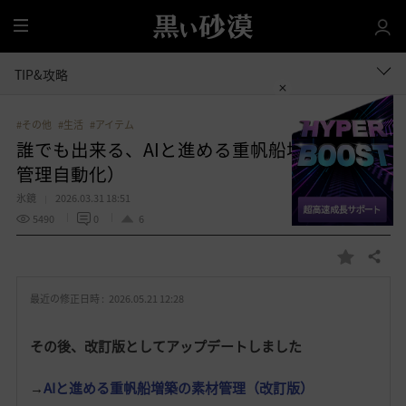
全
体
TIP&攻略
#その他
#生活
#アイテム
誰でも出来る、AIと進める重帆船増築（素材
管理自動化）
氷鏡
2026.03.31 18:51
5490
0
6
共有する
お
気
最近の修正日時 :
2026.05.21 12:28
に
入
その後、改訂版としてアップデートしました
り
→
AIと進める重帆船増築の素材管理（改訂版）