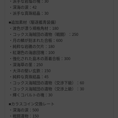
・派手な岩塩の塊：30
・深海の涙：42
・派手な真珠結晶：30
■追加素材（駆逐艦青装備）
・波色が漂う規格角材：180
・コックス海賊団の遺物（戦闘）：250
・月の鱗が刻まれた合板：600
・純粋な岩礁の欠片：180
・紅潮色の海底団塊：100
・強化された島木の蒸着合板：300
・深海草の茎：250
・大洋の堅い玄鉄：150
・純粋な真珠結晶：45
・コックス海賊団の遺物（交渉下級）：60
・コックス海賊団の遺物（交渉上級）：30
・輝くコバルトの塊：30
■カラスコイン交換レート
・深海の涙：500
・戦闘遺物：150