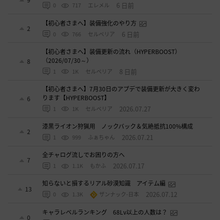
6 日前
0
717
エレメル
【初心者さまへ】装備強化のやり方
2
6 日前
0
766
セルベリア
【初心者さまへ】装備更新の流れ（HYPERBOOST）
（2026/07/30～）
8
8 日前
1
1K
セルベリア
【初心者さまへ】7月30日のアプデで装備更新が大きく変わ
ります【HYPERBOOST】
6
2026.07.27
1
1K
セルベリア
漆黒ライオン狩猟用 ノックバック＆気絶抵抗100%構成
2
2026.07.21
1
999
ふぁちゃん
全チャログ流しでお困りの方へ
7
2026.07.17
1
1.1K
もかふ
知らないと損するリアル砂漠知識 アイテム編
13
2026.07.12
0
1.3K
ザンナック-日本
キャラレベルランキング 68Lv以上の人数は？
0