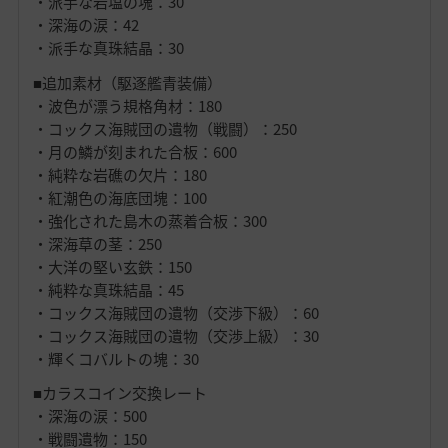
・派手な岩塩の塊：30
・深海の涙：42
・派手な真珠結晶：30
■追加素材（駆逐艦青装備）
・波色が漂う規格角材：180
・コックス海賊団の遺物（戦闘）：250
・月の鱗が刻まれた合板：600
・純粋な岩礁の欠片：180
・紅潮色の海底団塊：100
・強化された島木の蒸着合板：300
・深海草の茎：250
・大洋の堅い玄鉄：150
・純粋な真珠結晶：45
・コックス海賊団の遺物（交渉下級）：60
・コックス海賊団の遺物（交渉上級）：30
・輝くコバルトの塊：30
■カラスコイン交換レート
・深海の涙：500
・戦闘遺物：150