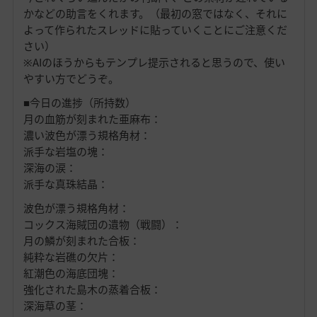
かなどの助言をくれます。（最初の窓ではなく、それに
よって作られたスレッドに貼っていくことにご注意くだ
さい）
※AIのほうからもテンプレ提示されると思うので、使い
やすい方でどうぞ。
■今日の進捗（所持数）
月の血筋が刻まれた亜麻布：
濃い波色が漂う規格角材：
派手な岩塩の塊：
深海の涙：
派手な真珠結晶：
波色が漂う規格角材：
コックス海賊団の遺物（戦闘）：
月の鱗が刻まれた合板：
純粋な岩礁の欠片：
紅潮色の海底団塊：
強化された島木の蒸着合板：
深海草の茎：