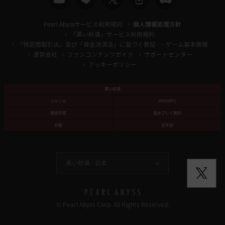
Pearl Abyssサービス利用規約
個人情報処理方針
「黒い砂漠」サービス利用規約
「特定商取引法」及び「資金決済法」に基づく表記
ゲーム基本情報
運営会社
ファンコンテンツガイド
サポートセンター
クッキーポリシー
黒い砂漠
ジャンル
MMORPG
課金形態
基本プレイ無料
対象
全年齢
黒い砂漠 -
日本
© Pearl Abyss Corp. All Rights Reserved.