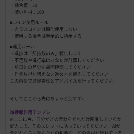
・鱗合板：20
・濃い角材：100
■コイン使用ルール
・カラスコインは原則使用しない
・使用する場合は明示的に指示する
■運用ルール
・進捗は「所持数のみ」報告します
・不足数や進行率はあなたが計算してください
・前日との差分を毎回確認してください
・作業負担が増えない進め方を優先してください
この前提で進捗管理とアドバイスを行ってください。
そしてここから先はちょっと別です↓
進捗報告用テンプレ
※ここに今、自分がどの素材をどれだけ所有しているか
記入して、そのスレッドに貼っていってください。AIが
今どれくらい進んだかの判断や、どの素材が遅れている