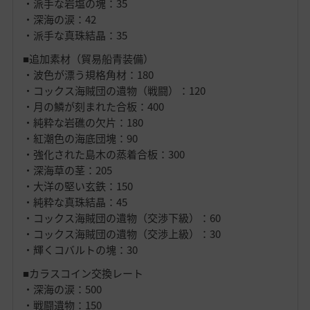
・派手な岩塩の塊：35
・深海の涙：42
・派手な真珠結晶：35
■追加素材（貿易船青装備）
・波色が漂う規格角材：180
・コックス海賊団の遺物（戦闘）：120
・月の鱗が刻まれた合板：400
・純粋な岩礁の欠片：180
・紅潮色の海底団塊：90
・強化された島木の蒸着合板：300
・深海草の茎：205
・大洋の堅い玄鉄：150
・純粋な真珠結晶：45
・コックス海賊団の遺物（交渉下級）：60
・コックス海賊団の遺物（交渉上級）：30
・輝くコバルトの塊：30
■カラスコイン交換レート
・深海の涙：500
・戦闘遺物：150