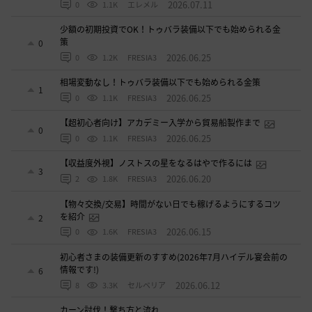
2026.07.11
0
1.1K
エレメル
少額の初期投資でOK！トゥバラ装備以下でも始められる金
策
0
2026.06.25
0
1.2K
FRESIA3
相場変動なし！トゥバラ装備以下でも始められる金策
1
2026.06.25
0
1.1K
FRESIA3
【超初心者向け】アカデミー入学から貿易船製作まで
0
2026.06.25
0
1.1K
FRESIA3
【収益度外視】ノストスの星をなるはやで作るには
3
2026.06.20
2
1.8K
FRESIA3
【物々交換/交易】時間がない日でも稼げるようにするコツ
を紹介
2
2026.06.15
0
1.6K
FRESIA3
初心者さまの装備更新のすすめ(2026年7月ハイデル宴会前の
情報です!)
6
2026.06.12
8
3.3K
セルベリア
カーン討伐！撃ち方と流れ