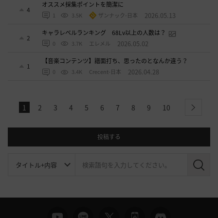
オススメ採集ポイントを簡潔に
4
2026.05.13
1
3.5K
ザンナック-日本
キャラレベルランキング 68Lv以上の人数は？
2
2026.05.02
0
3.7K
エレメル
【音楽コンテンツ】譜面打ち、思ったのとなんか違う？
1
2026.04.28
0
3.4K
Crecent-日本
1
2
3
4
5
6
7
8
9
10
next
投稿する
検
索