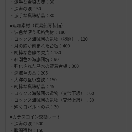
・派手な岩塩の塊：30
・深海の涙：50
・派手な真珠結晶：30
■追加素材（貿易船青装備）
・波色が漂う規格角材：180
・コックス海賊団の遺物（戦闘）：120
・月の鱗が刻まれた合板：400
・純粋な岩礁の欠片：180
・紅潮色の海底団塊：90
・強化された島木の蒸着合板：300
・深海草の茎：205
・大洋の堅い玄鉄：150
・純粋な真珠結晶：45
・コックス海賊団の遺物（交渉下級）：60
・コックス海賊団の遺物（交渉上級）：30
・輝くコバルトの塊：30
■カラスコイン交換レート
・深海の涙：500
・戦闘遺物：150