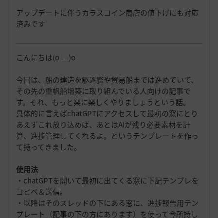
アップデートに伴うカラスコイン商店の値下げにも対応
済みです
こんにちは(o_ _)o
今回は、船の建造を駆逐艦や貿易船までは進めていて、
その先の重帆船増築に取り組んでいる人向けの記事で
す。それ、もっと楽に楽しくやりましょうという話。
具体的に言えばchatGPTにアクセスして最初の窓にとり
あえずこれ放り込めば、あとはAIが残り必要素材を計
算、進捗管理してくれるよ。というテンプレートを作っ
て持ってきました。
使用法
・chatGPTを開いて最初に出てくる窓に下記テンプレを
コピペ＆送信。
・以降はそのスレッドの下にある窓に、進捗報告用テン
プレート（記事の下の方にあります）を使って今所持し