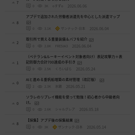
7
2026.06.06
0
3K
oすずo
アプデで追加された労働者派遣先を中心とした派遣マップ
8
2026.06.04
0
3.1K
ザンナック-日本
取引所で買える重量装備＆バフを紹介
2
2026.06.04
0
2.8K
FRESIA3
（ベテラン&ルーキーイベント対象者向け）表記攻撃力＋表
記防御力合計700達成の手引き
1
2026.05.24
0
2.5K
くろいばら
AIと進める重帆船増築の素材管理（改訂版）
0
2026.05.21
2
2.3K
氷鏡
ソラレのリプレイ機能を使って勉強！初心者から中級者向
け。
0
2026.05.18
0
2.6K
シャルグレア
【採集】アプデ後の採集結果
8
2026.05.14
0
3K
ザンナック-日本