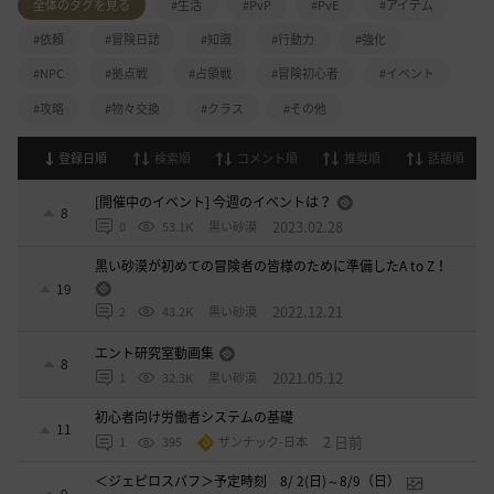
全体のタグを見る
#生活
#PvP
#PvE
#アイテム
#依頼
#冒険日誌
#知識
#行動力
#強化
#NPC
#拠点戦
#占領戦
#冒険初心者
#イベント
#攻略
#物々交換
#クラス
#その他
登録日順
検索順
コメント順
推奨順
話題順
[開催中のイベント] 今週のイベントは？
8
2023.02.28
0
53.1K
黒い砂漠
黒い砂漠が初めての冒険者の皆様のために準備したA to Z！
19
2022.12.21
2
43.2K
黒い砂漠
エント研究室動画集
8
2021.05.12
1
32.3K
黒い砂漠
初心者向け労働者システムの基礎
11
2 日前
1
395
ザンナック-日本
＜ジェピロスバフ＞予定時刻 8/ 2(日)～8/9（日）
9