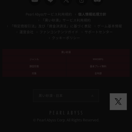
Pearl Abyssサービス利用規約
個人情報処理方針
「黒い砂漠」サービス利用規約
「特定商取引法」及び「資金決済法」に基づく表記
ゲーム基本情報
運営会社
ファンコンテンツガイド
サポートセンター
クッキーポリシー
黒い砂漠
ジャンル
MMORPG
課金形態
基本プレイ無料
対象
全年齢
黒い砂漠 -
日本
© Pearl Abyss Corp. All Rights Reserved.