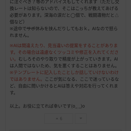
に注ぐべき？等のアドバイスもしてくれます（ただし交
換レートは知らないので、そこはこっちが教えてあげる
必要があります。深海の涙だと◯個で、戦闘遺物だと△
個など）
※途中で
サボ
休みを挟んだりしてもおｋ。AIなので怒ら
れません。
※AIは間違えたり、見当違いの提案をすることがありま
す。その場合は遠慮なくツッコミや修正を入れてくださ
い。
むしろそのやり取りで精度が上がっていきます。AI
は人間ではないため、気を悪くすることはありません。
※テンプレートに記入したことしか話していけないわけ
ではありません。
ここが気になる、ここで迷っているな
ど、自由に問いかけるとAIは答えや対応を行ってくれま
す。
以上。お役に立てれば幸いです(o_ _)o
6