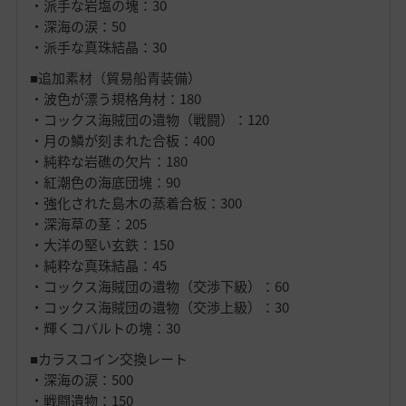
・派手な岩塩の塊：30
・深海の涙：50
・派手な真珠結晶：30
■追加素材（貿易船青装備）
・波色が漂う規格角材：180
・コックス海賊団の遺物（戦闘）：120
・月の鱗が刻まれた合板：400
・純粋な岩礁の欠片：180
・紅潮色の海底団塊：90
・強化された島木の蒸着合板：300
・深海草の茎：205
・大洋の堅い玄鉄：150
・純粋な真珠結晶：45
・コックス海賊団の遺物（交渉下級）：60
・コックス海賊団の遺物（交渉上級）：30
・輝くコバルトの塊：30
■カラスコイン交換レート
・深海の涙：500
・戦闘遺物：150