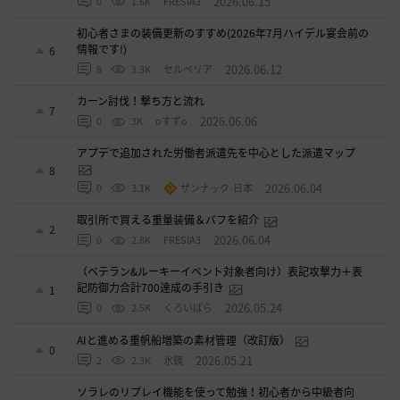
2026.06.15
0
1.6K
FRESIA3
初心者さまの装備更新のすすめ(2026年7月ハイデル宴会前の
情報です!)
6
2026.06.12
8
3.3K
セルベリア
カーン討伐！撃ち方と流れ
7
2026.06.06
0
3K
oすずo
アプデで追加された労働者派遣先を中心とした派遣マップ
8
2026.06.04
0
3.1K
ザンナック-日本
取引所で買える重量装備＆バフを紹介
2
2026.06.04
0
2.8K
FRESIA3
（ベテラン&ルーキーイベント対象者向け）表記攻撃力＋表
記防御力合計700達成の手引き
1
2026.05.24
0
2.5K
くろいばら
AIと進める重帆船増築の素材管理（改訂版）
0
2026.05.21
2
2.3K
氷鏡
ソラレのリプレイ機能を使って勉強！初心者から中級者向