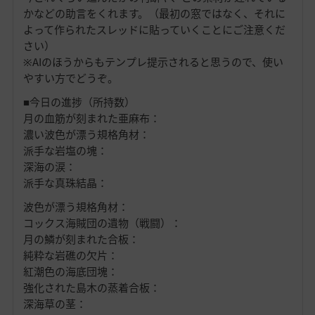
かなどの助言をくれます。（最初の窓ではなく、それに
よって作られたスレッドに貼っていくことにご注意くだ
さい）
※AIのほうからもテンプレ提示されると思うので、使い
やすい方でどうぞ。
■今日の進捗（所持数）
月の血筋が刻まれた亜麻布：
濃い波色が漂う規格角材：
派手な岩塩の塊：
深海の涙：
派手な真珠結晶：
波色が漂う規格角材：
コックス海賊団の遺物（戦闘）：
月の鱗が刻まれた合板：
純粋な岩礁の欠片：
紅潮色の海底団塊：
強化された島木の蒸着合板：
深海草の茎：