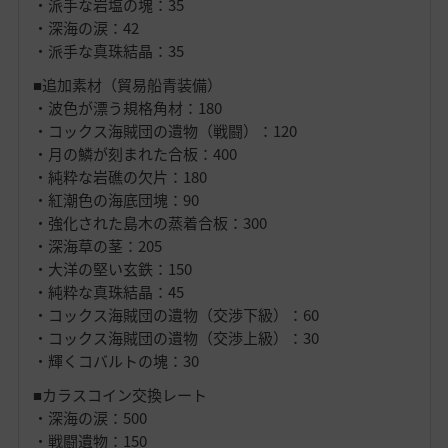
・派手な岩塩の塊：35
・深海の涙：42
・派手な真珠結晶：35
■追加素材（貿易船青装備）
・波色が漂う規格角材：180
・コックス海賊団の遺物（戦闘）：120
・月の鱗が刻まれた合板：400
・純粋な岩礁の欠片：180
・紅潮色の海底団塊：90
・強化された島木の蒸着合板：300
・深海草の茎：205
・大洋の堅い玄鉄：150
・純粋な真珠結晶：45
・コックス海賊団の遺物（交渉下級）：60
・コックス海賊団の遺物（交渉上級）：30
・輝くコバルトの塊：30
■カラスコイン交換レート
・深海の涙：500
・戦闘遺物：150