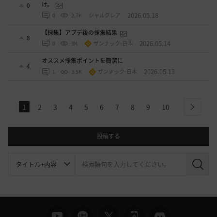
け。
0
2026.05.18
0
2.7K
シャルグレア
【採集】アプデ後の採集結果
8
2026.05.14
0
3K
ザンナック-日本
オススメ採集ポイントを簡潔に
4
2026.05.13
1
3.5K
ザンナック-日本
1
2
3
4
5
6
7
8
9
10
next
投稿する
検
索