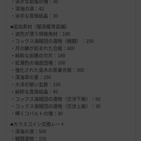
・派手な岩塩の塊：30
・深海の涙：42
・派手な真珠結晶：30
■追加素材（駆逐艦青装備）
・波色が漂う規格角材：180
・コックス海賊団の遺物（戦闘）：250
・月の鱗が刻まれた合板：600
・純粋な岩礁の欠片：180
・紅潮色の海底団塊：100
・強化された島木の蒸着合板：300
・深海草の茎：250
・大洋の堅い玄鉄：150
・純粋な真珠結晶：45
・コックス海賊団の遺物（交渉下級）：60
・コックス海賊団の遺物（交渉上級）：30
・輝くコバルトの塊：30
■カラスコイン交換レート
・深海の涙：500
・戦闘遺物：150