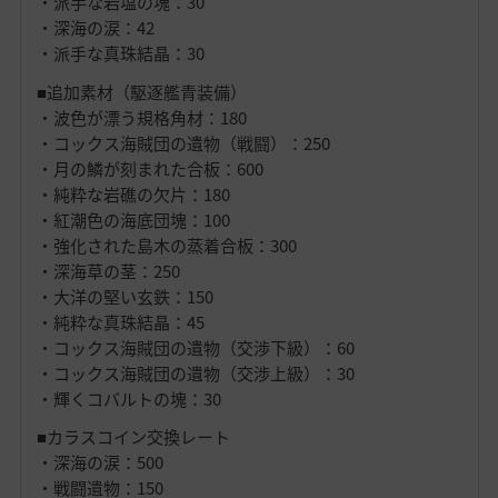
・派手な岩塩の塊：30
・深海の涙：42
・派手な真珠結晶：30
■追加素材（駆逐艦青装備）
・波色が漂う規格角材：180
・コックス海賊団の遺物（戦闘）：250
・月の鱗が刻まれた合板：600
・純粋な岩礁の欠片：180
・紅潮色の海底団塊：100
・強化された島木の蒸着合板：300
・深海草の茎：250
・大洋の堅い玄鉄：150
・純粋な真珠結晶：45
・コックス海賊団の遺物（交渉下級）：60
・コックス海賊団の遺物（交渉上級）：30
・輝くコバルトの塊：30
■カラスコイン交換レート
・深海の涙：500
・戦闘遺物：150