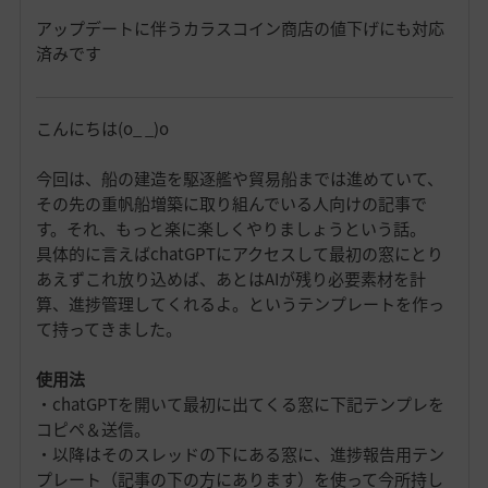
アップデートに伴うカラスコイン商店の値下げにも対応
済みです
こんにちは(o_ _)o
今回は、船の建造を駆逐艦や貿易船までは進めていて、
その先の重帆船増築に取り組んでいる人向けの記事で
す。それ、もっと楽に楽しくやりましょうという話。
具体的に言えばchatGPTにアクセスして最初の窓にとり
あえずこれ放り込めば、あとはAIが残り必要素材を計
算、進捗管理してくれるよ。というテンプレートを作っ
て持ってきました。
使用法
・chatGPTを開いて最初に出てくる窓に下記テンプレを
コピペ＆送信。
・以降はそのスレッドの下にある窓に、進捗報告用テン
プレート（記事の下の方にあります）を使って今所持し