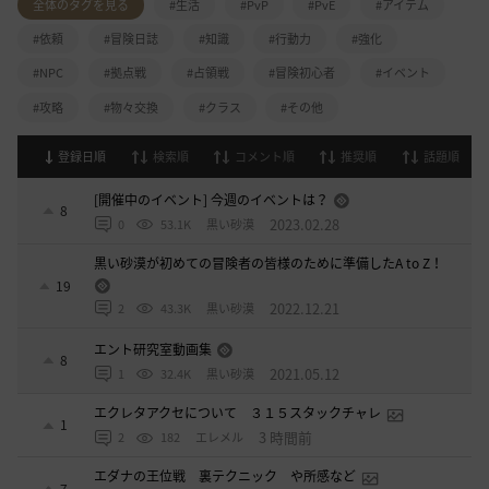
全体のタグを見る
#生活
#PvP
#PvE
#アイテム
#依頼
#冒険日誌
#知識
#行動力
#強化
#NPC
#拠点戦
#占領戦
#冒険初心者
#イベント
#攻略
#物々交換
#クラス
#その他
登録日順
検索順
コメント順
推奨順
話題順
[開催中のイベント] 今週のイベントは？
8
2023.02.28
0
53.1K
黒い砂漠
黒い砂漠が初めての冒険者の皆様のために準備したA to Z！
19
2022.12.21
2
43.3K
黒い砂漠
エント研究室動画集
8
2021.05.12
1
32.4K
黒い砂漠
エクレタアクセについて ３１５スタックチャレ
1
3 時間前
2
182
エレメル
エダナの王位戦 裏テクニック や所感など
7