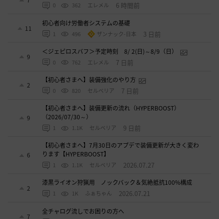
6 時間前
0
362
エレメル
初心者向け労働者システムの基礎
11
3 日前
1
496
ザンナック-日本
＜ジェピロスバフ＞予定時刻 8/ 2(日)～8/9（日）
9
7 日前
0
762
エレメル
【初心者さまへ】装備強化のやり方
2
7 日前
0
820
セルベリア
【初心者さまへ】装備更新の流れ（HYPERBOOST）
（2026/07/30～）
9
9 日前
1
1.1K
セルベリア
【初心者さまへ】7月30日のアプデで装備更新が大きく変わ
ります【HYPERBOOST】
6
2026.07.27
1
1.1K
セルベリア
漆黒ライオン狩猟用 ノックバック＆気絶抵抗100%構成
2
2026.07.21
1
1K
ふぁちゃん
全チャログ流しでお困りの方へ
7