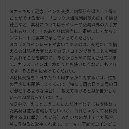
※オーキルア記念コインの交換、幽霊船を退治して得る
ことができる素材、「コックス海賊団討伐の証」を簡易
錬金など、素材についてはデイリーや交易以外の入手方
法もあります。そのあたりは適当に、素材にしてからテ
ンプレートに数字で足していってください。
※カラスコインレートが書いてあるのは、交易だけで揃
えるのは結構大変なのでカラスコインで買うことも判断
に入れることを前提に、あらかじめAIに覚えさせていま
す。カラスコインは１枚たりとも使いたくない、もアリ
です。その旨AIに告げてください。
※材料交換を１日あたり１周するか２周するかは、進捗
の早さにも関係してくるので（特に１周の日と２周の日
が混在するような場合）、教えてあげるとAIが苦労しな
いってAIが言っていました。
※途中で、えっとこうしたいんだけどな？（もう終わっ
た素材は進捗省略してもいいか、毎日じゃなくて材料交
換する度に報告したい等）みたいなのが出てきた場合、
AIに尋ねると返事くれます。オーキルア記念コインどこ