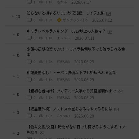
2026.07.17
1
1.1K
もかふ
知らないと損するリアル砂漠知識 アイテム編
13
2026.07.12
0
1.3K
ザンナック-日本
キャラレベルランキング 68Lv以上の人数は？
0
2026.07.11
0
1.1K
エレメル
少額の初期投資でOK！トゥバラ装備以下でも始められる金
策
0
2026.06.25
0
1.2K
FRESIA3
相場変動なし！トゥバラ装備以下でも始められる金策
1
2026.06.25
0
1.1K
FRESIA3
【超初心者向け】アカデミー入学から貿易船製作まで
0
2026.06.25
0
1.1K
FRESIA3
【収益度外視】ノストスの星をなるはやで作るには
3
2026.06.20
2
1.8K
FRESIA3
【物々交換/交易】時間がない日でも稼げるようにするコツ
を紹介
2