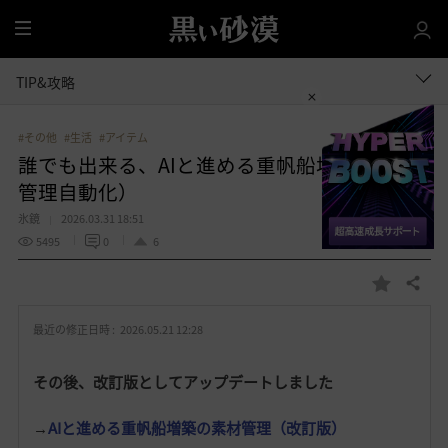
全
体
TIP&攻略
#その他
#生活
#アイテム
誰でも出来る、AIと進める重帆船増築（素材
管理自動化）
氷鏡
2026.03.31 18:51
5495
0
6
共有する
お
気
最近の修正日時 :
2026.05.21 12:28
に
入
その後、改訂版としてアップデートしました
り
→
AIと進める重帆船増築の素材管理（改訂版）