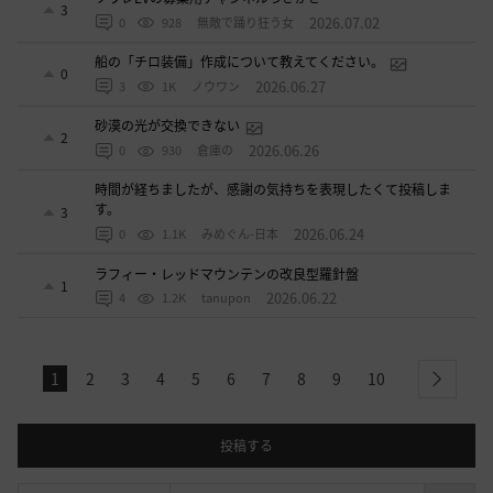
3
2026.07.02
0
928
無敵で踊り狂う女
船の「チロ装備」作成について教えてください。
0
2026.06.27
3
1K
ノウワン
砂漠の光が交換できない
2
2026.06.26
0
930
倉庫の
時間が経ちましたが、感謝の気持ちを表現したくて投稿しま
す。
3
2026.06.24
0
1.1K
みめぐん-日本
ラフィー・レッドマウンテンの改良型羅針盤
1
2026.06.22
4
1.2K
tanupon
1
2
3
4
5
6
7
8
9
10
next
投稿する