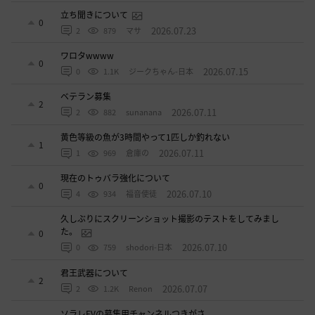
立ち聞きについて
0
2026.07.23
2
879
マサ
ワロタwwww
0
2026.07.15
0
1.1K
ジークちゃん-日本
ベテラン募集
2
2026.07.11
2
882
sunanana
黄色等級の魚が3時間やって1匹しか釣れない
1
2026.07.11
1
969
倉庫の
現在のトゥバラ強化について
0
2026.07.10
4
934
福音使徒
久しぶりにスクリーンショット撮影のテストをしてみまし
た。
0
2026.07.10
0
759
shodori-日本
君王武器について
2
2026.07.07
2
1.2K
Renon
ソラレEVの募集用チャンネルつきがさ