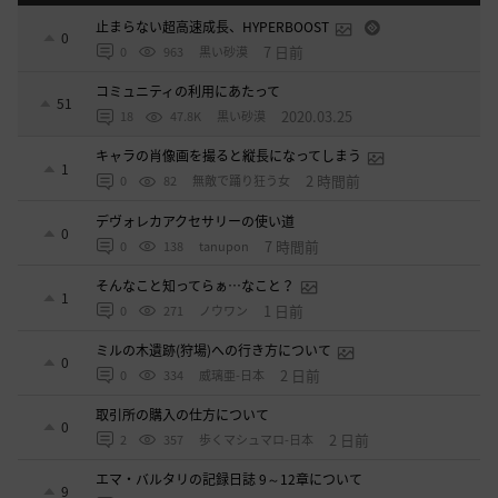
止まらない超高速成長、HYPERBOOST
0
7 日前
0
963
黒い砂漠
コミュニティの利用にあたって
51
2020.03.25
18
47.8K
黒い砂漠
キャラの肖像画を撮ると縦長になってしまう
1
2 時間前
0
82
無敵で踊り狂う女
デヴォレカアクセサリーの使い道
0
7 時間前
0
138
tanupon
そんなこと知ってらぁ…なこと？
1
1 日前
0
271
ノウワン
ミルの木遺跡(狩場)への行き方について
0
2 日前
0
334
威璃亜-日本
取引所の購入の仕方について
0
2 日前
2
357
歩くマシュマロ-日本
エマ・バルタリの記録日誌 9～12章について
9