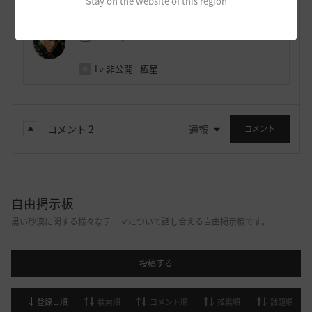
Stay on the website of this region
ノウワン
118
30
Lv
非公開
極星
コメント
2
通報
コメント
自由掲示板
黒い砂漠に関する様々なテーマについて話し合える自由掲示板です。
投稿する
登録日順
検索順
コメント順
推奨順
話題順