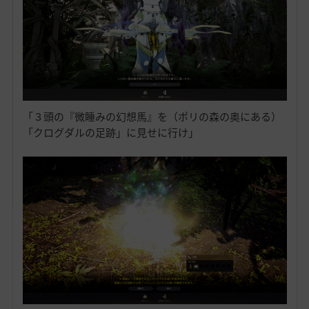
「３頭の『微睡みの幻想馬』を（ポリの森の奥にある）
「クログダルの足跡」に見せに行け」