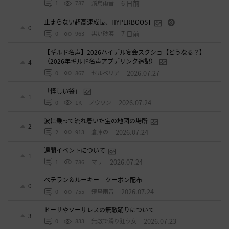
6 日前
1
787
飛鳥雨音
止まらない超高速成長、HYPERBOOST
0
7 日前
0
963
黒い砂漠
【ギルド名声】2026ハイデル宴会スクショ【どうなる？】
（2026年ギルド名声アプデリンク追記）
4
2026.07.27
0
867
セルベリア
「怪しい袋」
1
2026.07.24
0
1K
ノウワン
波に乗って流れ着いた宝の地図の場所
2
2026.07.24
2
913
倉庫の
週間イベントについて
1
2026.07.24
1
786
マサ
ベテラン＆ルーキー クーポン配布
0
2026.07.24
0
755
飛鳥雨音
ドーサやソーサレスの無敵踊りについて
3
2026.07.23
0
833
無敵で踊り狂う女