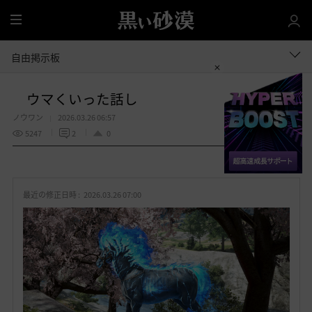
全
体
自由掲示板
ウマくいった話し
ノウワン
2026.03.26 06:57
5247
2
0
共有する
お
気
最近の修正日時 :
2026.03.26 07:00
に
入
り