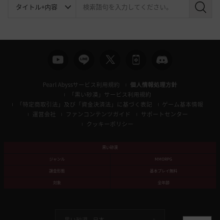
検
索
Pearl Abyssサービス利用規約
個人情報処理方針
「黒い砂漠」サービス利用規約
「特定商取引法」及び「資金決済法」に基づく表記
ゲーム基本情報
運営会社
ファンコンテンツガイド
サポートセンター
クッキーポリシー
黒い砂漠
ジャンル
MMORPG
課金形態
基本プレイ無料
対象
全年齢
黒い砂漠 -
日本