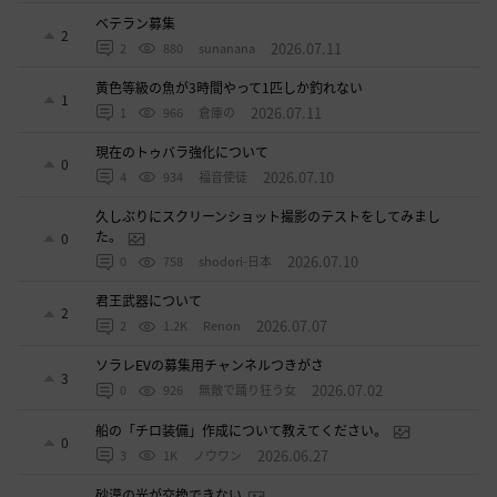
ベテラン募集
2
2026.07.11
2
880
sunanana
黄色等級の魚が3時間やって1匹しか釣れない
1
2026.07.11
1
966
倉庫の
現在のトゥバラ強化について
0
2026.07.10
4
934
福音使徒
久しぶりにスクリーンショット撮影のテストをしてみまし
た。
0
2026.07.10
0
758
shodori-日本
君王武器について
2
2026.07.07
2
1.2K
Renon
ソラレEVの募集用チャンネルつきがさ
3
2026.07.02
0
926
無敵で踊り狂う女
船の「チロ装備」作成について教えてください。
0
2026.06.27
3
1K
ノウワン
砂漠の光が交換できない