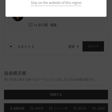
Stay on the website of this region
ノウワン
118
30
Lv
非公開
極星
コメント
2
通報
コメント
自由掲示板
黒い砂漠に関する様々なテーマについて話し合える自由掲示板です。
投稿する
登録日順
検索順
コメント順
推奨順
話題順