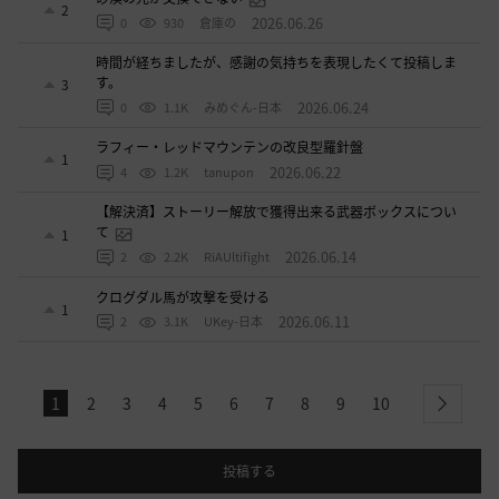
2
2026.06.26
0
930
倉庫の
時間が経ちましたが、感謝の気持ちを表現したくて投稿しま
す。
3
2026.06.24
0
1.1K
みめぐん-日本
ラフィー・レッドマウンテンの改良型羅針盤
1
2026.06.22
4
1.2K
tanupon
【解決済】ストーリー解放で獲得出来る武器ボックスについ
て
1
2026.06.14
2
2.2K
RiAUltifight
クログダル馬が攻撃を受ける
1
2026.06.11
2
3.1K
UKey-日本
1
2
3
4
5
6
7
8
9
10
next
投稿する