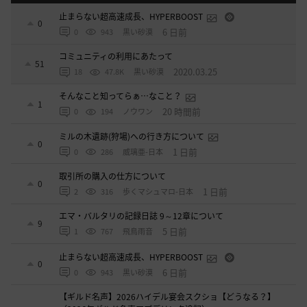
止まらない超高速成長、HYPERBOOST
0
6 日前
0
943
黒い砂漠
コミュニティの利用にあたって
51
2020.03.25
18
47.8K
黒い砂漠
そんなこと知ってらぁ…なこと？
1
20 時間前
0
194
ノウワン
ミルの木遺跡(狩場)への行き方について
0
1 日前
0
286
威璃亜-日本
取引所の購入の仕方について
0
1 日前
2
316
歩くマシュマロ-日本
エマ・バルタリの記録日誌 9～12章について
9
5 日前
1
767
飛鳥雨音
止まらない超高速成長、HYPERBOOST
0
6 日前
0
943
黒い砂漠
【ギルド名声】2026ハイデル宴会スクショ【どうなる？】