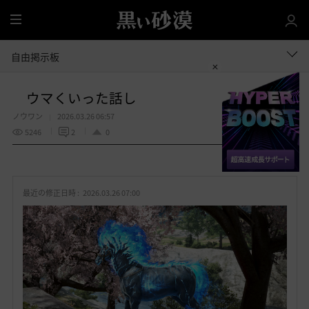
全
体
自由掲示板
ウマくいった話し
ノウワン
2026.03.26 06:57
5246
2
0
共有する
お
気
最近の修正日時 :
2026.03.26 07:00
に
入
り