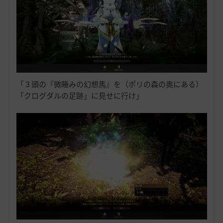
「３頭の『微睡みの幻想馬』を（ポリの森の奥にある）
「クログダルの足跡」に見せに行け」