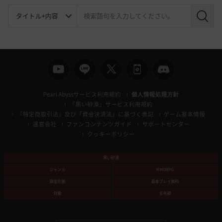
検
索
Pearl Abyssサービス利用規約
個人情報処理方針
「黒い砂漠」サービス利用規約
「特定商取引法」及び「資金決済法」に基づく表記
ゲーム基本情報
運営会社
ファンコンテンツガイド
サポートセンター
クッキーポリシー
黒い砂漠
ジャンル
MMORPG
課金形態
基本プレイ無料
対象
全年齢