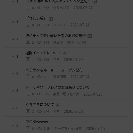
（2026年ギルド名声アプデリンク追記）
4
2026.07.27
0
862
セルベリア
「怪しい袋」
1
2026.07.24
0
993
ノウワン
波に乗って流れ着いた宝の地図の場所
2
2026.07.24
2
904
倉庫の
週間イベントについて
1
2026.07.24
1
776
マサ
ベテラン＆ルーキー クーポン配布
0
2026.07.24
0
751
飛鳥雨音
ドーサやソーサレスの無敵踊りについて
3
2026.07.23
0
825
無敵で踊り狂う女
立ち聞きについて
0
2026.07.23
2
874
マサ
ワロタwwww
0
2026.07.15
0
1.1K
ジークちゃん-日本