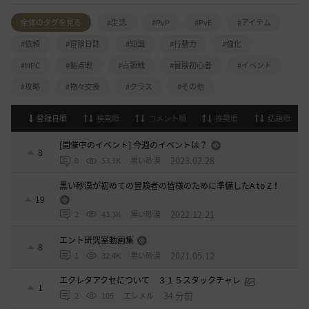
全体のタグを見る
#生活
#PvP
#PvE
#アイテム
#依頼
#冒険日誌
#知識
#行動力
#強化
#NPC
#拠点戦
#占領戦
#冒険初心者
#イベント
#攻略
#物々交換
#クラス
#その他
登録日順
検索順
コメント順
推奨順
話題順
[開催中のイベント] 今週のイベントは？
8
2023.02.28
0
53.1K
黒い砂漠
黒い砂漠が初めての冒険者の皆様のために準備したA to Z！
19
2022.12.21
2
43.3K
黒い砂漠
エント研究室動画集
8
2021.05.12
1
32.4K
黒い砂漠
エクレタアクセについて ３１５スタックチャレ
1
34 分前
2
105
エレメル