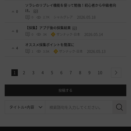
ソラレのリプレイ機能を使って勉強！初心者から中級者向
け。
0
2026.05.18
0
2.7K
シャルグレア
【採集】アプデ後の採集結果
8
2026.05.14
0
3K
ザンナック-日本
オススメ採集ポイントを簡潔に
4
2026.05.13
1
3.5K
ザンナック-日本
1
2
3
4
5
6
7
8
9
10
next
投稿する
検
索