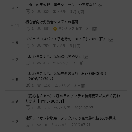
エダナの王位戦 裏テクニック や所感など
7
3 時間前
0
325
エレメル
初心者向け労働者システムの基礎
11
3 日前
1
485
ザンナック-日本
＜ジェピロスバフ＞予定時刻 8/ 2(日)～8/9（日）
9
6 日前
0
759
エレメル
【初心者さまへ】装備強化のやり方
2
7 日前
0
813
セルベリア
【初心者さまへ】装備更新の流れ（HYPERBOOST）
（2026/07/30～）
9
8 日前
1
1.1K
セルベリア
【初心者さまへ】7月30日のアプデで装備更新が大きく変わ
ります【HYPERBOOST】
6
2026.07.27
1
1.1K
セルベリア
漆黒ライオン狩猟用 ノックバック＆気絶抵抗100%構成
2
2026.07.21
1
1K
ふぁちゃん