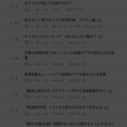
全チャログ流しでお困りの方へ
7
2026.07.17
1
1.1K
もかふ
知らないと損するリアル砂漠知識 アイテム編
13
2026.07.12
0
1.3K
ザンナック-日本
キャラレベルランキング 68Lv以上の人数は？
0
2026.07.11
0
1.1K
エレメル
少額の初期投資でOK！トゥバラ装備以下でも始められる金
策
0
2026.06.25
0
1.2K
FRESIA3
相場変動なし！トゥバラ装備以下でも始められる金策
1
2026.06.25
0
1.1K
FRESIA3
【超初心者向け】アカデミー入学から貿易船製作まで
0
2026.06.25
0
1.1K
FRESIA3
【収益度外視】ノストスの星をなるはやで作るには
3
2026.06.20
2
1.8K
FRESIA3
【物々交換/交易】時間がない日でも稼げるようにするコツ