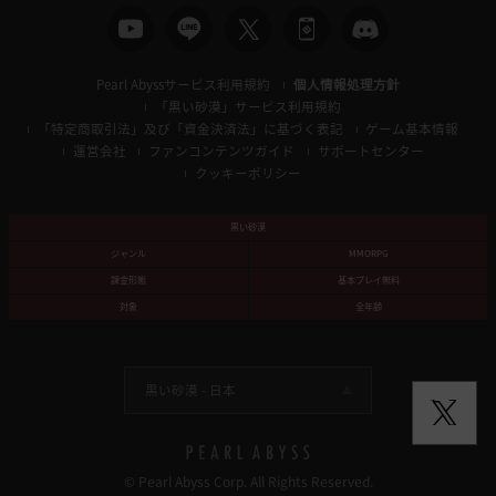
Pearl Abyssサービス利用規約
個人情報処理方針
「黒い砂漠」サービス利用規約
「特定商取引法」及び「資金決済法」に基づく表記
ゲーム基本情報
運営会社
ファンコンテンツガイド
サポートセンター
クッキーポリシー
黒い砂漠
ジャンル
MMORPG
課金形態
基本プレイ無料
対象
全年齢
黒い砂漠 -
日本
© Pearl Abyss Corp. All Rights Reserved.