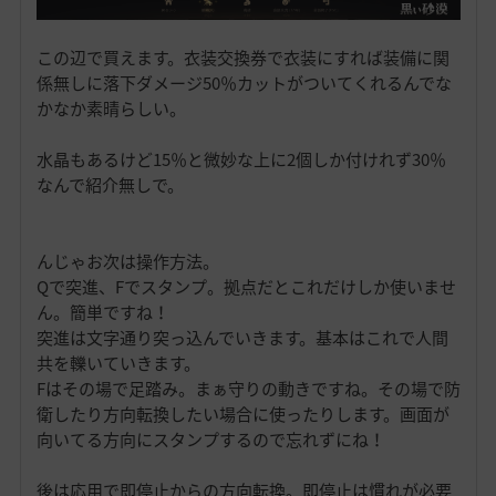
この辺で買えます。衣装交換券で衣装にすれば装備に関
係無しに落下ダメージ50％カットがついてくれるんでな
かなか素晴らしい。
水晶もあるけど15％と微妙な上に2個しか付けれず30％
なんで紹介無しで。
んじゃお次は操作方法。
Qで突進、Fでスタンプ。拠点だとこれだけしか使いませ
ん。簡単ですね！
突進は文字通り突っ込んでいきます。基本はこれで人間
共を轢いていきます。
Fはその場で足踏み。まぁ守りの動きですね。その場で防
衛したり方向転換したい場合に使ったりします。画面が
向いてる方向にスタンプするので忘れずにね！
後は応用で即停止からの方向転換。即停止は慣れが必要