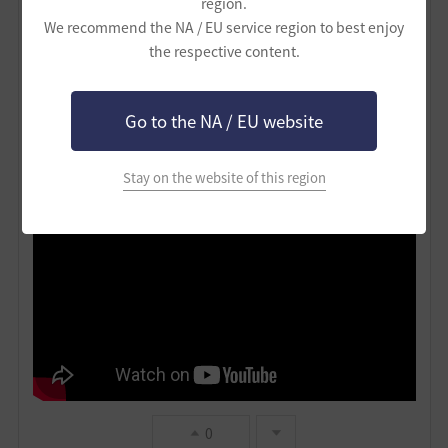
region.
We recommend the NA / EU service region to best enjoy
こんな感じで呼び寄せることが出来ます。連打すれば川
the respective content.
渡れるくらいは。
んで次は象の後ろに乗って槍投げ。ダメージそこそこあ
Go to the NA / EU website
る上にCC入れれるらしい。詳しくは知らんがPVP苦手っ
て人は比較的安全地帯から攻撃が可能なので是非利用し
てね、ただし射角と射程があるんで注意！
Stay on the website of this region
0