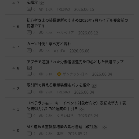
を紹介
2
2026.06.15
0
1.6K
FRESIA3
初心者さまの装備更新のすすめ(2026年7月ハイデル宴会前の
情報です!)
6
2026.06.12
8
3.3K
セルベリア
カーン討伐！撃ち方と流れ
7
2026.06.06
0
3K
oすずo
アプデで追加された労働者派遣先を中心とした派遣マップ
8
2026.06.04
0
3.1K
ザンナック-日本
取引所で買える重量装備＆バフを紹介
2
2026.06.04
0
2.8K
FRESIA3
（ベテラン&ルーキーイベント対象者向け）表記攻撃力＋表
記防御力合計700達成の手引き
1
2026.05.24
0
2.5K
くろいばら
AIと進める重帆船増築の素材管理（改訂版）
0
2026.05.21
2
2.3K
氷鏡