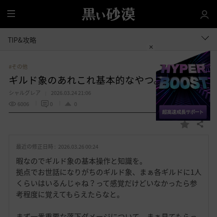
全
体
TIP&攻略
#その他
ギルド象のあれこれ基本的なやつ。
シャルグレア
2026.03.24 21:06
6006
0
0
共有する
お
気
最近の修正日時 :
2026.03.26 00:24
に
入
暇なのでギルド象の基本操作と知識を。
り
拠点でお世話になりがちのギルド象、まぁ各ギルドに1人
くらいはいるんじゃね？って感覚だけどいなかったら参
考程度に覚えてもらえたらなと。
まず一番重要な落下ダメージについて。まぁ見てもらっ