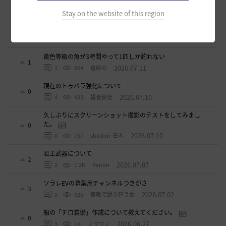
0
2026.07.15
0
1.1K
ジークちゃん-日本
Stay on the website of this region
ベテラン募集
2
2026.07.11
2
878
sunanana
黄色等級の魚が3時間やって1匹しか釣れない
1
2026.07.11
1
964
倉庫の
現在のトゥバラ強化について
0
2026.07.10
4
933
福音使徒
久しぶりにスクリーンショット撮影のテストをしてみまし
た。
0
2026.07.10
0
757
shodori-日本
君王武器について
2
2026.07.07
2
1.2K
Renon
ソラレEVの募集用チャンネルつきがさ
3
2026.07.02
0
925
無敵で踊り狂う女
船の「チロ装備」作成について教えてください。
0
2026.06.27
3
1K
ノウワン