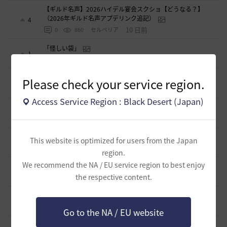
【ギルド名声】2026ハイデル宴会スクショ【どうなる？】
（2026年ギルド名声アプデリンク追記）
4
10 日前
0
860
セルベリア
「怪しい袋」
1
2026.07.24
0
990
ノウワン
波に乗って流れ着いた宝の地図の場所
Please check your service region.
2
2026.07.24
2
901
倉庫の
Access Service Region : Black Desert (Japan)
週間イベントについて
1
2026.07.24
1
774
マサ
ベテラン＆ルーキー クーポン配布
This website is optimized for users from the Japan
0
2026.07.24
0
749
飛鳥雨音
region.
We recommend the NA / EU service region to best enjoy
ドーサやソーサレスの無敵踊りについて
3
the respective content.
2026.07.23
0
823
無敵で踊り狂う女
立ち聞きについて
0
2026.07.23
2
873
マサ
Go to the NA / EU website
ワロタwwww