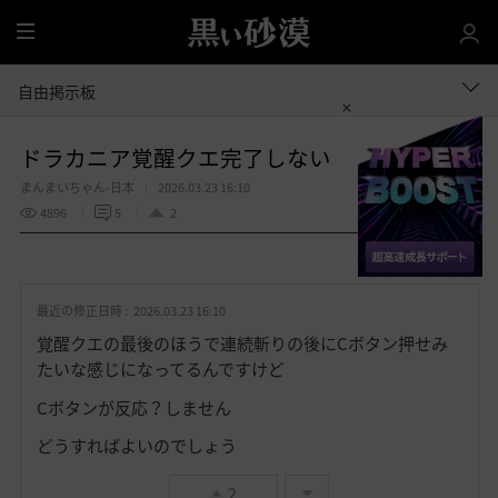
全
体
自由掲示板
ドラカニア覚醒クエ完了しない
まんまいちゃん-日本
2026.03.23 16:10
4896
5
2
共有する
お
気
最近の修正日時 :
2026.03.23 16:10
に
入
覚醒クエの最後のほうで連続斬りの後にCボタン押せみ
り
たいな感じになってるんですけど
Cボタンが反応？しません
どうすればよいのでしょう
2