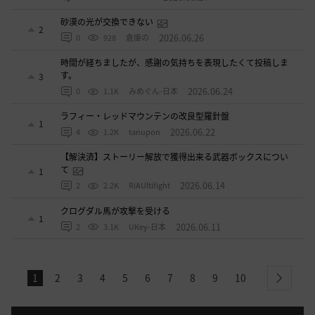
砂漠の光が交換できない
2
2026.06.26
0
928
倉庫の
時間が経ちましたが、感謝の気持ちを表現したくて投稿しま
す。
3
2026.06.24
0
1.1K
みめぐん-日本
ラフィー・レッドマウンテンの改良型羅針盤
1
2026.06.22
4
1.2K
tanupon
【解決済】ストーリー解放で獲得出来る武器ボックスについ
て
1
2026.06.14
2
2.2K
RiAUltifight
クログダル馬が攻撃を受ける
1
2026.06.11
2
3.1K
UKey-日本
1
2
3
4
5
6
7
8
9
10
next