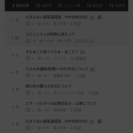
登録日順
検索順
コメント順
推奨順
話題順
止まらない超高速成長、HYPERBOOST
0
6 日前
0
935
黒い砂漠
コミュニティの利用にあたって
51
2020.03.25
18
47.8K
黒い砂漠
そんなこと知ってらぁ…なこと？
1
15 時間前
0
170
ノウワン
ミルの木遺跡(狩場)への行き方について
0
1 日前
0
267
威璃亜-日本
取引所の購入の仕方について
0
1 日前
2
302
歩くマシュマロ-日本
エマ・バルタリの記録日誌 9～12章について
9
5 日前
1
756
飛鳥雨音
止まらない超高速成長、HYPERBOOST
0
6 日前
0
935
黒い砂漠