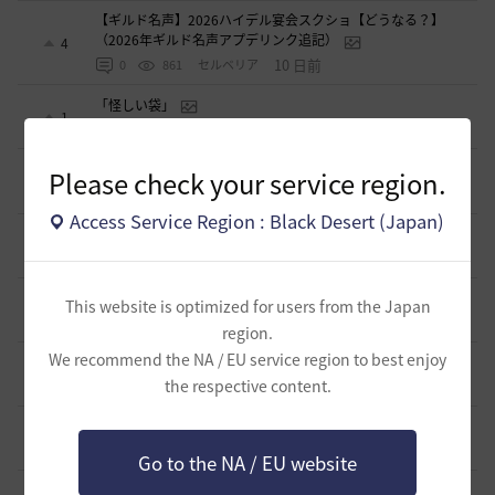
【ギルド名声】2026ハイデル宴会スクショ【どうなる？】
（2026年ギルド名声アプデリンク追記）
4
10 日前
0
861
セルベリア
「怪しい袋」
1
2026.07.24
0
992
ノウワン
波に乗って流れ着いた宝の地図の場所
Please check your service region.
2
2026.07.24
2
904
倉庫の
Access Service Region : Black Desert (Japan)
週間イベントについて
1
2026.07.24
1
774
マサ
ベテラン＆ルーキー クーポン配布
This website is optimized for users from the Japan
0
2026.07.24
0
750
飛鳥雨音
region.
We recommend the NA / EU service region to best enjoy
ドーサやソーサレスの無敵踊りについて
3
the respective content.
2026.07.23
0
824
無敵で踊り狂う女
立ち聞きについて
0
2026.07.23
2
873
マサ
Go to the NA / EU website
ワロタwwww