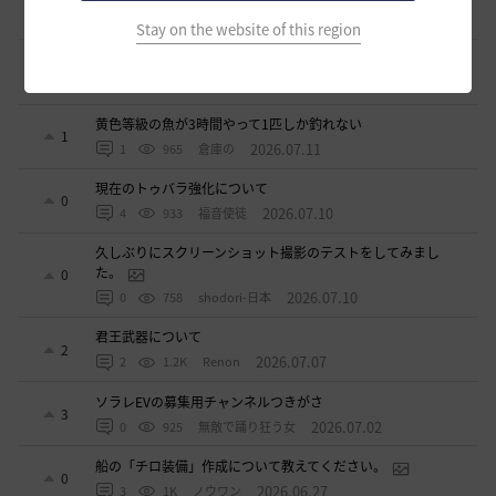
0
2026.07.15
0
1.1K
ジークちゃん-日本
Stay on the website of this region
ベテラン募集
2
2026.07.11
2
880
sunanana
黄色等級の魚が3時間やって1匹しか釣れない
1
2026.07.11
1
965
倉庫の
現在のトゥバラ強化について
0
2026.07.10
4
933
福音使徒
久しぶりにスクリーンショット撮影のテストをしてみまし
た。
0
2026.07.10
0
758
shodori-日本
君王武器について
2
2026.07.07
2
1.2K
Renon
ソラレEVの募集用チャンネルつきがさ
3
2026.07.02
0
925
無敵で踊り狂う女
船の「チロ装備」作成について教えてください。
0
2026.06.27
3
1K
ノウワン