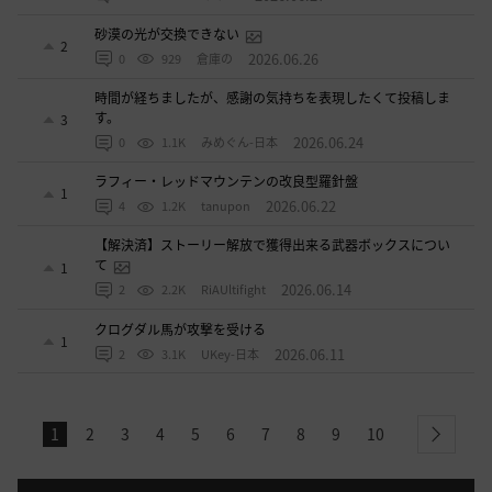
砂漠の光が交換できない
2
2026.06.26
0
929
倉庫の
時間が経ちましたが、感謝の気持ちを表現したくて投稿しま
す。
3
2026.06.24
0
1.1K
みめぐん-日本
ラフィー・レッドマウンテンの改良型羅針盤
1
2026.06.22
4
1.2K
tanupon
【解決済】ストーリー解放で獲得出来る武器ボックスについ
て
1
2026.06.14
2
2.2K
RiAUltifight
クログダル馬が攻撃を受ける
1
2026.06.11
2
3.1K
UKey-日本
1
2
3
4
5
6
7
8
9
10
next