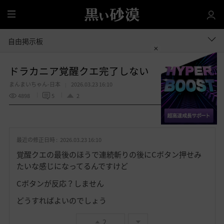
全
体
自由掲示板
ドラカニア覚醒クエ完了しない
まんまいちゃん-日本
2026.03.23 16:10
4898
5
2
共有する
お
気
最近の修正日時 :
2026.03.23 16:10
に
入
覚醒クエの最後のほうで連続斬りの後にCボタン押せみ
り
たいな感じになってるんですけど
Cボタンが反応？しません
どうすればよいのでしょう
2