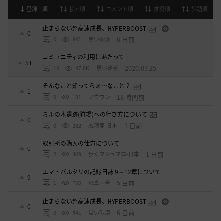
登録日順
検索順
コメント順
推奨順
話題順
止まらない超高速成長、HYPERBOOST
0
6 日前
0
941
黒い砂漠
コミュニティの利用にあたって
51
2020.03.25
18
47.8K
黒い砂漠
そんなこと知ってらぁ…なこと？
1
18 時間前
0
181
ノウワン
ミルの木遺跡(狩場)への行き方について
0
1 日前
0
282
威璃亜-日本
取引所の購入の仕方について
0
1 日前
2
309
歩くマシュマロ-日本
エマ・バルタリの記録日誌 9～12章について
9
5 日前
1
760
飛鳥雨音
止まらない超高速成長、HYPERBOOST
0
6 日前
0
941
黒い砂漠