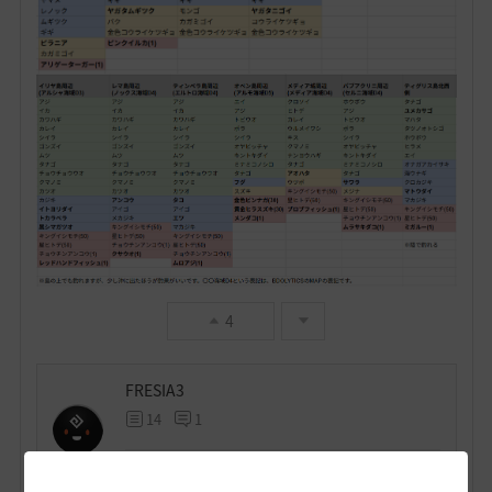
4
FRESIA3
14
1
Lv
非公開
VAILLA