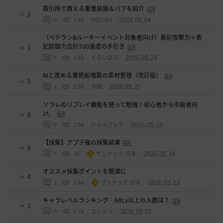
取引所で買える重量装備＆バフを紹介
2
2026.06.04
0
2.8K
FRESIA3
（ベテラン&ルーキーイベント対象者向け）表記攻撃力＋表
記防御力合計700達成の手引き
1
2026.05.24
0
2.5K
くろいばら
AIと進める重帆船増築の素材管理（改訂版）
0
2026.05.21
2
2.3K
氷鏡
ソラレのリプレイ機能を使って勉強！初心者から中級者向
け。
0
2026.05.18
0
2.6K
シャルグレア
【採集】アプデ後の採集結果
8
2026.05.14
0
3K
ザンナック-日本
オススメ採集ポイントを簡潔に
4
2026.05.13
1
3.5K
ザンナック-日本
キャラレベルランキング 68Lv以上の人数は？
2
2026.05.02
0
3.7K
エレメル