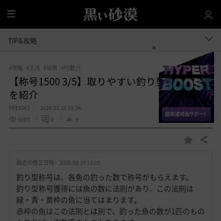
全
体
TIP&攻略
#攻略
#生活
#知識
#行動力
【称号1500 3/5】取りやすい釣り型称号426個
を紹介
FRESIA3
2026.03.16 19:34
5689
0
4
共有する
お
気
最近の修正日時 :
2026.06.15 13:25
に
入
釣り型称号は、各魚の釣った数で称号がもらえます。
り
釣り型称号獲得には魚の数に法則があり、この法則は
緑・青・黄枠の魚に当てはまります。
赤枠の魚はこの法則とは別で、釣った魚の数が1匹のもの