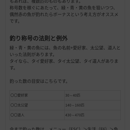
もあれば、複数匹のものもあります。
称号数を稼ぐにあたって、緑・青・黄の魚を狙いつつ、
偶然赤の魚が釣れたらボーナスという考え方がオススメ
です。
釣り称号の法則と例外
緑・青・黄の魚には、魚の名前+愛好家、太公望、道人と
いった法則があります。
タイなら、タイ愛好家、タイ太公望、タイ道人がありま
す。
釣った数の目安はこちらです。
〇〇愛好家
30～40匹
〇〇太公望
140～160匹
〇〇道人
430～470匹
今まで釣った数は、メニュー（ESC）＞生活（F6）＞魚