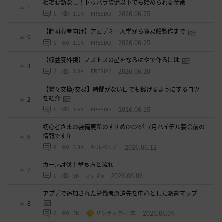
相場変動なし！トゥバラ装備以下でも始められる金策
1
2026.06.25
0
1.1K
FRESIA3
【超初心者向け】アカデミー入学から貿易船製作まで
0
2026.06.25
0
1.1K
FRESIA3
【収益度外視】ノストスの星をなるはやで作るには
3
2026.06.20
2
1.8K
FRESIA3
【物々交換/交易】時間がない日でも稼げるようにするコツ
を紹介
2
2026.06.15
0
1.6K
FRESIA3
初心者さまの装備更新のすすめ(2026年7月ハイデル宴会前の
情報です!)
6
2026.06.12
8
3.3K
セルベリア
カーン討伐！撃ち方と流れ
7
2026.06.06
0
3K
oすずo
アプデで追加された労働者派遣先を中心とした派遣マップ
8
2026.06.04
0
3K
ザンナック-日本