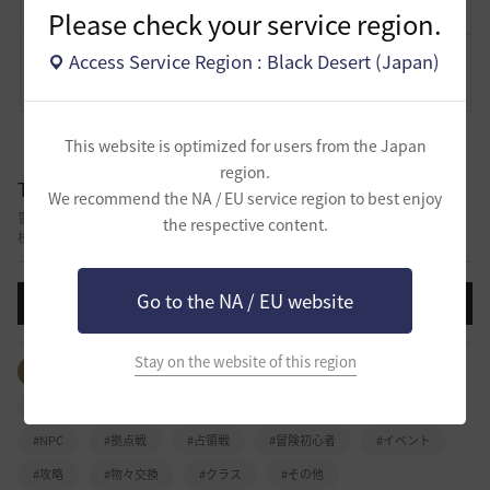
Please check your service region.
Access Service Region : Black Desert (Japan)
コメント
0
通報
コメント
This website is optimized for users from the Japan
region.
TIP&攻略
We recommend the NA / EU service region to best enjoy
冒険しながら積み上げてきた自分だけのノウハウ、攻略、コツを他の冒険者
the respective content.
様と共有できる掲示板です。
Go to the NA / EU website
投稿する
Stay on the website of this region
全体のタグを見る
#生活
#PvP
#PvE
#アイテム
#依頼
#冒険日誌
#知識
#行動力
#強化
#NPC
#拠点戦
#占領戦
#冒険初心者
#イベント
#攻略
#物々交換
#クラス
#その他