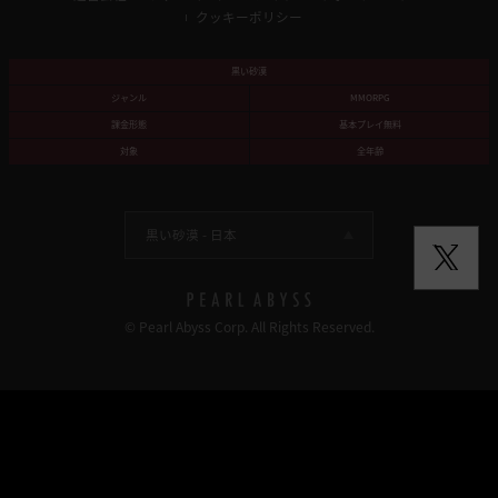
クッキーポリシー
黒い砂漠
ジャンル
MMORPG
課金形態
基本プレイ無料
対象
全年齢
黒い砂漠 -
日本
© Pearl Abyss Corp. All Rights Reserved.