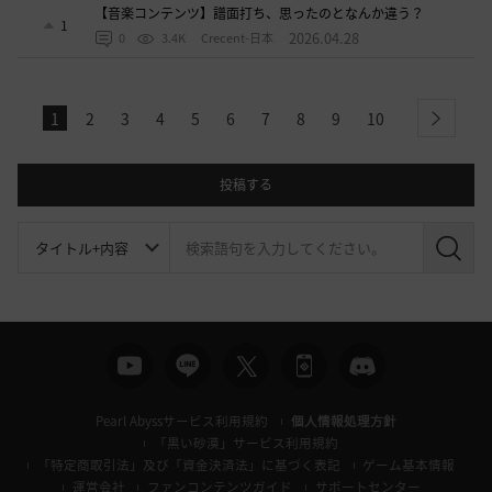
【音楽コンテンツ】譜面打ち、思ったのとなんか違う？
1
2026.04.28
0
3.4K
Crecent-日本
1
2
3
4
5
6
7
8
9
10
next
投稿する
検
索
Pearl Abyssサービス利用規約
個人情報処理方針
「黒い砂漠」サービス利用規約
「特定商取引法」及び「資金決済法」に基づく表記
ゲーム基本情報
運営会社
ファンコンテンツガイド
サポートセンター