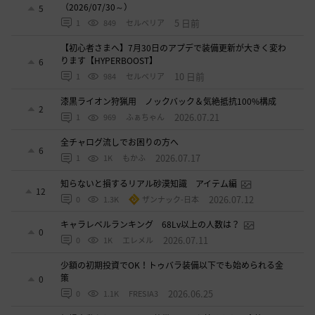
（2026/07/30～）
5
5 日前
1
849
セルベリア
【初心者さまへ】7月30日のアプデで装備更新が大きく変わ
ります【HYPERBOOST】
6
10 日前
1
984
セルベリア
漆黒ライオン狩猟用 ノックバック＆気絶抵抗100%構成
2
2026.07.21
1
969
ふぁちゃん
全チャログ流しでお困りの方へ
6
2026.07.17
1
1K
もかふ
知らないと損するリアル砂漠知識 アイテム編
12
2026.07.12
0
1.3K
ザンナック-日本
キャラレベルランキング 68Lv以上の人数は？
0
2026.07.11
0
1K
エレメル
少額の初期投資でOK！トゥバラ装備以下でも始められる金
策
0
2026.06.25
0
1.1K
FRESIA3