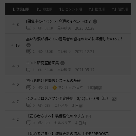
登録日順
検索順
コメント順
推奨順
話題順
[開催中のイベント] 今週のイベントは？
8
2023.02.28
0
53.1K
黒い砂漠
黒い砂漠が初めての冒険者の皆様のために準備したA to Z！
19
2022.12.21
2
43.2K
黒い砂漠
エント研究室動画集
8
2021.05.12
1
32.3K
黒い砂漠
初心者向け労働者システムの基礎
6
1 時間前
0
59
ザンナック-日本
＜ジェピロスバフ＞予定時刻 8/ 2(日)～8/9（日）
7
3 日前
0
625
エレメル
【初心者さまへ】装備強化のやり方
2
4 日前
0
631
セルベリア
【初心者さまへ】装備更新の流れ（HYPERBOOST）