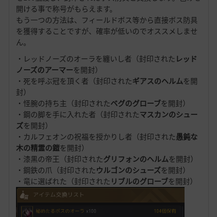
開ける事で称号がもらえます。
もう一つの方法は、フィールドボス等から直接ボス防具
を獲得することですが、確率が低いのでオススメしませ
ん。
・レッドノーズのオーラを纏いし者（封印された
レッド
ノーズのアーマー
を開封）
・死を呼ぶ冠を頂く者
（封印された
ギアスのヘルム
を開
封）
・怪腕の持ち主
（封印された
ベグのグローブ
を開封）
・鋼の脚を手に入れた者
（封印された
マスカンのシュー
ズ
を開封）
・カルフェオンの祝福を授かりし者
（封印された
愚鈍な
木の精霊の鎧
を開封）
・漆黒の帝王
（封印された
グリフォンのヘルム
を開封）
・鋼鉄の爪
（封印された
ウルゴンのシューズ
を開封）
・竜に選ばれた
（封印された
リブルのグローブ
を開封）