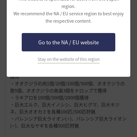
・堅い黒結晶のオーソリティ（クエスト名：
忘れ去られ
region.
た名前 - 堅い黒結晶のオーソリティ
）
We recommend the NA / EU service region to best enjoy
・堅い王女（クエスト名：
忘れ去られた名前 - 堅い姫
）
the respective content.
その他の生活称号について
Go to the NA / EU website
少し獲得条件が厳しくなりますが、このような方法でも
称号が手に入ります。
Stay on the website of this region
・落人カルクの角1個/20個、落人カルクの表皮5個、カル
クの羽10個、落人カルクの輝く手の爪3個をドロップで
獲得
・オオクジラの肉1個/20個/100個/500個、オオクジラの
筋5個、オオクジラの奥歯3個をドロップで獲得
・ラキアロを100個/500個/2000個獲得
・巨大エルク、巨大イノシシ、巨大ヒグマ、巨大キツ
ネ、巨大オオカミを各種100匹/500匹狩猟
・バレンシア巨大ライオン(♀)、バレンシア巨大ライオン
(♂)、巨大なヤギを各種500匹狩猟