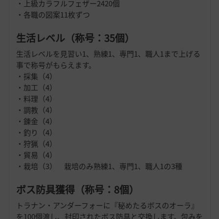
・上級カラフルフェザー2420個
・各職の図案11枚ずつ
生活レベル（称号：35個）
生活レベルを見習い1、熟練1、専門1、職人1まで上げる
事で称号がもらえます。
・採集（4）
・加工（4）
・料理（4）
・調教（4）
・錬金（4）
・釣り（4）
・狩猟（4）
・貿易（4）
・栽培（3） 栽培のみ熟練1、専門1、職人1の3種
ボス防具獲得（称号：8個）
トラナン・アンダーフォーに『秘めたるボスのオーラ』
を100個渡し、封印されたボス防具と交換します。包みを