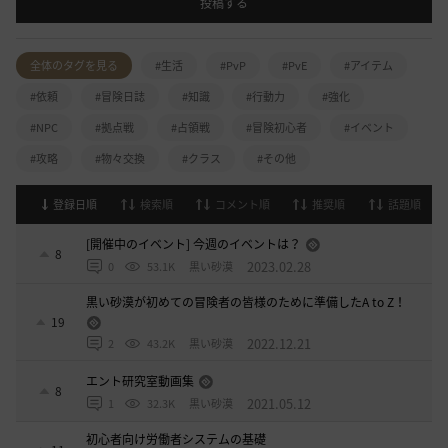
投稿する
全体のタグを見る
#生活
#PvP
#PvE
#アイテム
#依頼
#冒険日誌
#知識
#行動力
#強化
#NPC
#拠点戦
#占領戦
#冒険初心者
#イベント
#攻略
#物々交換
#クラス
#その他
登録日順
検索順
コメント順
推奨順
話題順
[開催中のイベント] 今週のイベントは？
8
2023.02.28
0
53.1K
黒い砂漠
黒い砂漠が初めての冒険者の皆様のために準備したA to Z！
19
2022.12.21
2
43.2K
黒い砂漠
エント研究室動画集
8
2021.05.12
1
32.3K
黒い砂漠
初心者向け労働者システムの基礎