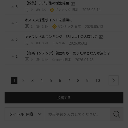
【採集】アプデ後の採集結果
8
2026.05.14
0
3K
ザンナック-日本
オススメ採集ポイントを簡潔に
4
2026.05.13
1
3.5K
ザンナック-日本
キャラレベルランキング 68Lv以上の人数は？
2
2026.05.02
0
3.7K
エレメル
【音楽コンテンツ】譜面打ち、思ったのとなんか違う？
1
2026.04.28
0
3.4K
Crecent-日本
1
2
3
4
5
6
7
8
9
10
next
投稿する
検
索