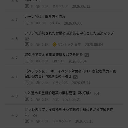
6
2026.06.12
8
3.3K
セルベリア
カーン討伐！撃ち方と流れ
7
2026.06.06
0
3K
oすずo
アプデで追加された労働者派遣先を中心とした派遣マップ
8
2026.06.04
0
3.1K
ザンナック-日本
取引所で買える重量装備＆バフを紹介
2
2026.06.04
0
2.8K
FRESIA3
（ベテラン&ルーキーイベント対象者向け）表記攻撃力＋表
記防御力合計700達成の手引き
1
2026.05.24
0
2.5K
くろいばら
AIと進める重帆船増築の素材管理（改訂版）
0
2026.05.21
2
2.3K
氷鏡
ソラレのリプレイ機能を使って勉強！初心者から中級者向
け。
0
2026.05.18
0
2.6K
シャルグレア