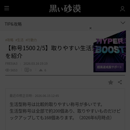
全
体
TIP&攻略
#攻略
#生活
#行動力
【称号1500 2/5】取りやすい生活型称号168個
を紹介
FRESIA3
2026.03.16 19:19
5653
0
6
共有する
お
気
最近の修正日時 :
2026.06.15 12:45
に
入
生活型称号は比較的取りやすい称号が多いです。
り
生活型称号は全部で約200個あり、取りやすいものだけピ
ックアップしても168個あります。（2026年6月時点）