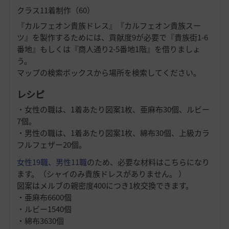
クラス11着制作（60）
『カルフェオン貴族ドレス』『カルフェオン貴族スー
ツ』を製作するためには、貢献度9が必要で『貴族街1-6
番地』もしくは『商人通り2-5番地1階』を借りましょ
う。
マップの検索ボックスから場所を検索してください。
レシピ
・女性の職は、1着あたり図案1枚、亜麻布30個、ルビー
7個。
・男性の職は、1着あたり図案1枚、綿布30個、上級カラ
フルフェザー20個。
女性19
職、男性11職
のため、必要な材料はこちらになり
ます。（シャイのみ貴族ドレスがありません。 ）
図案はメルブの親密度400につき1枚交換できます。
・亜麻布6600個
・ルビー1540個
・綿布3630個