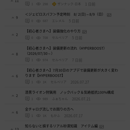
11
1 日前
1
298
ザンナック-日本
＜ジェピロスバフ＞予定時刻 8/ 2(日)～8/9（日）
9
5 日前
0
687
エレメル
【初心者さまへ】装備強化のやり方
2
5 日前
0
708
セルベリア
【初心者さまへ】装備更新の流れ（HYPERBOOST）
（2026/07/30～）
8
7 日前
1
974
セルベリア
【初心者さまへ】7月30日のアプデで装備更新が大きく変わ
ります【HYPERBOOST】
6
2026.07.27
1
1K
セルベリア
漆黒ライオン狩猟用 ノックバック＆気絶抵抗100%構成
2
2026.07.21
1
989
ふぁちゃん
全チャログ流しでお困りの方へ
6
2026.07.17
1
1K
もかふ
知らないと損するリアル砂漠知識 アイテム編
13