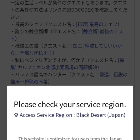
一定の生活レベルが条件のクエストもあります。クエス
トの条件や方法はリンク先(BDOCODEX)を確認してくだ
さい。
・最高のシェフ（クエスト名：
[料理] 最高のシェフ
）
・誇りの錬金術師（クエスト名：
[錬金術] 最後のテス
ト
）
・機械工の鑑（クエスト名：
[加工] 絶滅してもいいか
ら、全部なぎ払え！
）
・私はベジタリアンですが、何か？（クエスト名：
[採
集] カルフェオン北部小麦農場の問題解決
）
・バレノス最高のハンター（クエスト名：
帰還、伝説の
継承…狩猟の序幕
）
・ドリガンのシェフ（クエスト名：
ドラゴンのシェフ、
ドリガン定食
）
Please check your service region.
・狩猟の伝説（クエスト名：
ハンターのロマン
）
・新緑の職人（クエスト名：
[根の深い手]海の向こうか
Access Service Region : Black Desert (Japan)
らの採集家
）
・堅いモノの魅力を知った（クエスト名：
忘れ去られた
名前- 堅いモノの魅力を知った
）
This website is optimized for users from the Japan
・堅い（クエスト名：
忘れ去られた名前 - 堅い
）