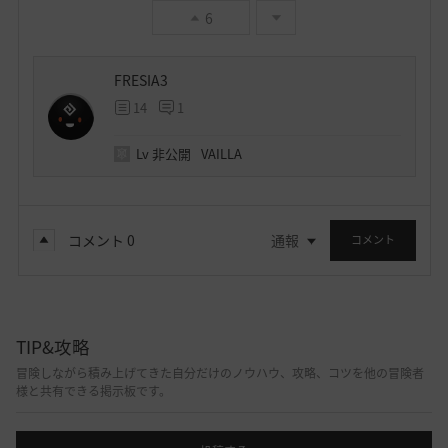
6
FRESIA3
14
1
Lv
非公開
VAILLA
コメント
0
通報
コメント
TIP&攻略
冒険しながら積み上げてきた自分だけのノウハウ、攻略、コツを他の冒険者
様と共有できる掲示板です。