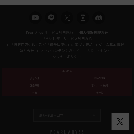
Pearl Abyssサービス利用規約
個人情報処理方針
「黒い砂漠」サービス利用規約
「特定商取引法」及び「資金決済法」に基づく表記
ゲーム基本情報
運営会社
ファンコンテンツガイド
サポートセンター
クッキーポリシー
黒い砂漠
ジャンル
MMORPG
課金形態
基本プレイ無料
対象
全年齢
黒い砂漠 -
日本