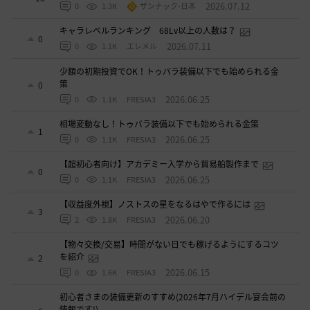
2026.07.12
0
1.3K
ザンナック-日本
キャラレベルランキング 68Lv以上の人数は？
0
2026.07.11
0
1.1K
エレメル
少額の初期投資でOK！トゥバラ装備以下でも始められる金
策
0
2026.06.25
0
1.1K
FRESIA3
相場変動なし！トゥバラ装備以下でも始められる金策
1
2026.06.25
0
1.1K
FRESIA3
【超初心者向け】アカデミー入学から貿易船製作まで
0
2026.06.25
0
1.1K
FRESIA3
【収益度外視】ノストスの星をなるはやで作るには
3
2026.06.20
2
1.8K
FRESIA3
【物々交換/交易】時間がない日でも稼げるようにするコツ
を紹介
2
2026.06.15
0
1.6K
FRESIA3
初心者さまの装備更新のすすめ(2026年7月ハイデル宴会前の
情報です!)