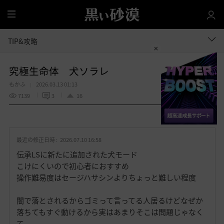
全
体
TIP&攻略
究極生命体 犬ソラレ
もかふ
2026.03.13 01:13
7139
3
16
共有する
お
気
最近の修正日時 :
2026.07.10 16:58
に
入
伝承LSに新たに追加された犬モード
り
こけにくいので初心者におすすめ
操作難易度はセージハサシンよりちょっと難しい程度
闇で落とされるからゴミって言ってる人居るけどなぜか
落ちてもすぐ動けるから実はあまりそこは問題じゃなく
て