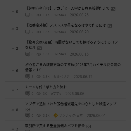
【超初心者向け】アカデミー入学から貿易船製作まで
0
2026.06.25
0
1.1K
FRESIA3
【収益度外視】ノストスの星をなるはやで作るには
3
2026.06.20
2
1.8K
FRESIA3
【物々交換/交易】時間がない日でも稼げるようにするコツ
を紹介
2
2026.06.15
0
1.6K
FRESIA3
初心者さまの装備更新のすすめ(2026年7月ハイデル宴会前の
情報です!)
6
2026.06.12
8
3.3K
セルベリア
カーン討伐！撃ち方と流れ
7
2026.06.06
0
3K
oすずo
アプデで追加された労働者派遣先を中心とした派遣マップ
8
2026.06.04
0
3.1K
ザンナック-日本
取引所で買える重量装備＆バフを紹介
2