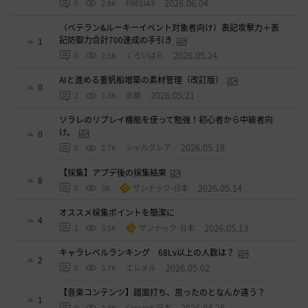
2026.06.04
0
2.8K
FRESIA3
（ベテラン&ルーキーイベント対象者向け）表記攻撃力＋表
記防御力合計700達成の手引き
1
2026.05.24
0
2.5K
くろいばら
AIと進める重帆船増築の素材管理（改訂版）
0
2026.05.21
2
2.3K
氷鏡
ソラレのリプレイ機能を使って勉強！初心者から中級者向
け。
0
2026.05.18
0
2.7K
シャルグレア
【採集】アプデ後の採集結果
8
2026.05.14
0
3K
ザンナック-日本
オススメ採集ポイントを簡潔に
4
2026.05.13
1
3.5K
ザンナック-日本
キャラレベルランキング 68Lv以上の人数は？
2
2026.05.02
0
3.7K
エレメル
【音楽コンテンツ】譜面打ち、思ったのとなんか違う？
1
2026.04.28
0
3.4K
Crecent-日本