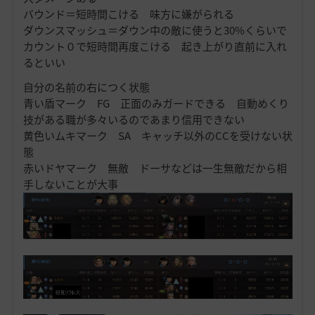
バウンド＝短時間こける 味方に嫌がられる
ダウンスマッシュ＝ダウン中の敵に使うと30%くらいで
カウント０で短時間再度こける 起き上がり直前に入れ
るといい
自分の名前の右につく状態
青い盾マーク FG 正面のみガードできる 自動めくり
技がある職が多々いるのであまり信用できない
黄色いムキマーク SA キャッチ以外のCCを受けない状
態
赤いドヤマーク 無敵 ドーサなどは一生無敵だから相
手しないことが大事