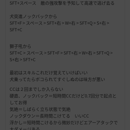
SFT+スペース 敵の強攻撃を予知して高速で逃げ去る
犬突進ノックバックから
SFT+F > スペース > SFT+右 > W+右 > SFT+Q > S+右 >
SFT+C
獅子吼から
SFT+C > スペース > SFT+F > SFT+右 > W+右 > SFT+Q >
S+右 > SFT+C
最初はスキルこれだけ覚えていけばいい
犬乗ってたらボコられてすぐしぬのは味方が悪い
CCは２回までしか入らない
硬直、ノックバック＝短時間CCだけど0.7回分で起点と
してお得
気絶＝しばらく立ち状態で気絶
ノックダウン＝長時間こけてる いいCC
浮かし＝短時間こけるから微妙だけどエアーアタックで
大ダメージある