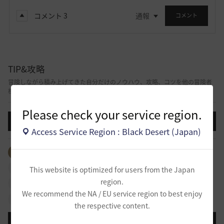
コメント
3
通報
コメント
TIP&攻略
冒険しながら積み上げてきた自分だけのノウハウ、攻略、コツを他の冒険者
様と共有できる掲示板です。
Please check your service region.
投稿する
Access Service Region : Black Desert (Japan)
全体のタグを見る
#生活
#PvP
#PvE
#アイテム
#依頼
#冒険日誌
#知識
#行動力
#強化
This website is optimized for users from the Japan
region.
#NPC
#拠点戦
#占領戦
#冒険初心者
#イベント
We recommend the NA / EU service region to best enjoy
#攻略
#物々交換
#クラス
#その他
the respective content.
登録日順
検索順
コメント順
推奨順
話題順