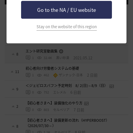
Go to the NA / EU website
[開催中のイベント] 今週のイベントは？
8
2023.02.28
0
53.1K
黒い砂漠
Stay on the website of this region
黒い砂漠が初めての冒険者の皆様のために準備したA to Z！
19
2022.12.21
2
43.2K
黒い砂漠
エント研究室動画集
8
2021.05.12
1
32.4K
黒い砂漠
初心者向け労働者システムの基礎
11
2 日前
1
462
ザンナック-日本
＜ジェピロスバフ＞予定時刻 8/ 2(日)～8/9（日）
9
6 日前
0
752
エレメル
【初心者さまへ】装備強化のやり方
2
7 日前
0
803
セルベリア
【初心者さまへ】装備更新の流れ（HYPERBOOST）
（2026/07/30～）
8
8 日前
1
1.1K
セルベリア