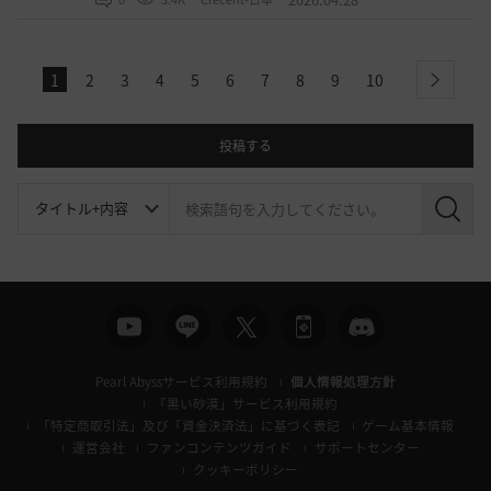
1
2
3
4
5
6
7
8
9
10
next
投稿する
検
索
Pearl Abyssサービス利用規約
個人情報処理方針
「黒い砂漠」サービス利用規約
「特定商取引法」及び「資金決済法」に基づく表記
ゲーム基本情報
運営会社
ファンコンテンツガイド
サポートセンター
クッキーポリシー