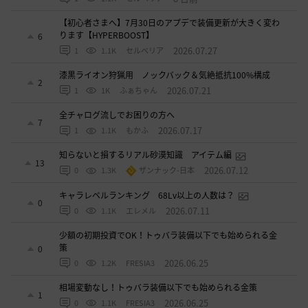
【初心者さまへ】7月30日のアプデで装備更新が大きく変わ
ります【HYPERBOOST】
6
2026.07.27
1
1.1K
セルベリア
漆黒ライオン狩猟用 ノックバック＆気絶抵抗100%構成
2
2026.07.21
1
1K
ふぁちゃん
全チャログ流しでお困りの方へ
7
2026.07.17
1
1.1K
もかふ
知らないと損するリアル砂漠知識 アイテム編
13
2026.07.12
0
1.3K
ザンナック-日本
キャラレベルランキング 68Lv以上の人数は？
0
2026.07.11
0
1.1K
エレメル
少額の初期投資でOK！トゥバラ装備以下でも始められる金
策
0
2026.06.25
0
1.2K
FRESIA3
相場変動なし！トゥバラ装備以下でも始められる金策
1
2026.06.25
0
1.1K
FRESIA3