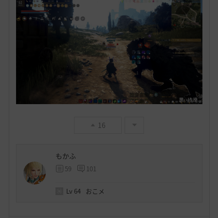
16
もかふ
59
101
Lv
64
おこメ