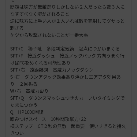
問題は味方が無敵踊りしかしない２人だったら敵３人に
なすすべなく溶かされること
逆に味方に上手い人が１人いれば敵を完封してグサっと
刺さる
ケツから攻撃されないことが一番大事
SFT+C 獅子吼 多段判定気絶 起点につかいまくる
SFT+F 接近ダッシュ 接近ノックバック 方向うまく行
けばFGをめくれる可能性あり
SFT+右 遠距離砲 高威力ノックダウン
S+右 ダウンアタック効果あり浮かしエアアタ効果あ
り ２回振る
W+右 高威力殴り
SFT+Q ダウンスマッシュつき火力 いいタイミングで
たまにつかう
Q HP1000回復
踏みつけスペース 10秒間攻撃力+22
横ステップ CT２秒の無敵 超重要 使いすぎると持久
きつい