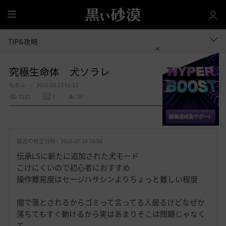
全
体
TIP&攻略
究極生命体 犬ソラレ
もかふ
2026.03.13 01:13
7132
3
16
共有する
お
気
最近の修正日時 :
2026.07.10 16:58
に
入
伝承LSに新たに追加された犬モード
り
こけにくいので初心者におすすめ
操作難易度はセージハサシンよりちょっと難しい程度
闇で落とされるからゴミって言ってる人居るけどなぜか
落ちてもすぐ動けるから実はあまりそこは問題じゃなく
て