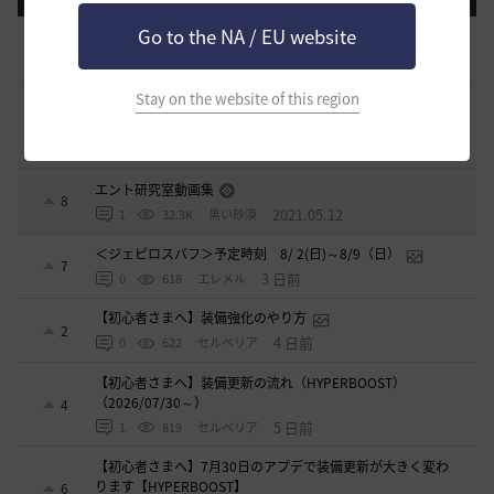
Go to the NA / EU website
[開催中のイベント] 今週のイベントは？
8
2023.02.28
0
53.1K
黒い砂漠
Stay on the website of this region
黒い砂漠が初めての冒険者の皆様のために準備したA to Z！
19
2022.12.21
2
43.2K
黒い砂漠
エント研究室動画集
8
2021.05.12
1
32.3K
黒い砂漠
＜ジェピロスバフ＞予定時刻 8/ 2(日)～8/9（日）
7
3 日前
0
618
エレメル
【初心者さまへ】装備強化のやり方
2
4 日前
0
622
セルベリア
【初心者さまへ】装備更新の流れ（HYPERBOOST）
（2026/07/30～）
4
5 日前
1
819
セルベリア
【初心者さまへ】7月30日のアプデで装備更新が大きく変わ
ります【HYPERBOOST】
6