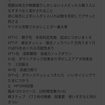
問題は味方が無敵踊りしかしない２人だったら敵３人に
なすすべなく溶かされること
逆に味方に上手い人が１人いれば敵を完封してグサっと
刺さる
ケツから攻撃されないことが一番大事
SFT+C 獅子吼 多段判定気絶 起点につかいまくる
SFT+F 接近ダッシュ 接近ノックバック 方向うまく行
けばFGをめくれる可能性あり
SFT+右 遠距離砲 高威力ノックダウン
S+右 ダウンアタック効果あり浮かしエアアタ効果あ
り ２回振る
W+右 高威力殴り
SFT+Q ダウンスマッシュつき火力 いいタイミングで
たまにつかう
Q HP1000回復
踏みつけスペース 10秒間攻撃力+22
横ステップ CT２秒の無敵 超重要 使いすぎると持久
きつい