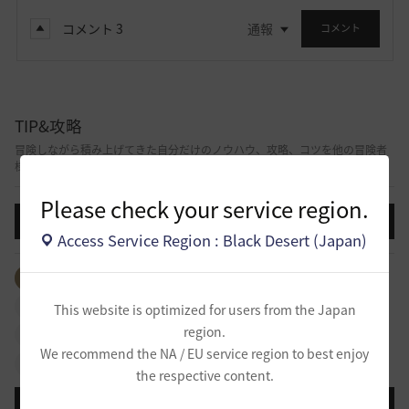
コメント
3
通報
コメント
TIP&攻略
冒険しながら積み上げてきた自分だけのノウハウ、攻略、コツを他の冒険者
様と共有できる掲示板です。
Please check your service region.
投稿する
Access Service Region : Black Desert (Japan)
全体のタグを見る
#生活
#PvP
#PvE
#アイテム
#依頼
#冒険日誌
#知識
#行動力
#強化
This website is optimized for users from the Japan
region.
#NPC
#拠点戦
#占領戦
#冒険初心者
#イベント
We recommend the NA / EU service region to best enjoy
#攻略
#物々交換
#クラス
#その他
the respective content.
登録日順
検索順
コメント順
推奨順
話題順