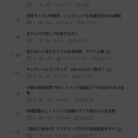
10 日前
1
983
セルベリア
漆黒ライオン狩猟用 ノックバック＆気絶抵抗100%構成
2
2026.07.21
1
969
ふぁちゃん
全チャログ流しでお困りの方へ
6
2026.07.17
1
1K
もかふ
知らないと損するリアル砂漠知識 アイテム編
12
2026.07.12
0
1.3K
ザンナック-日本
キャラレベルランキング 68Lv以上の人数は？
0
2026.07.11
0
1K
エレメル
少額の初期投資でOK！トゥバラ装備以下でも始められる金
策
0
2026.06.25
0
1.1K
FRESIA3
相場変動なし！トゥバラ装備以下でも始められる金策
1
2026.06.25
0
1.1K
FRESIA3
【超初心者向け】アカデミー入学から貿易船製作まで
0
2026.06.25
0
1.1K
FRESIA3