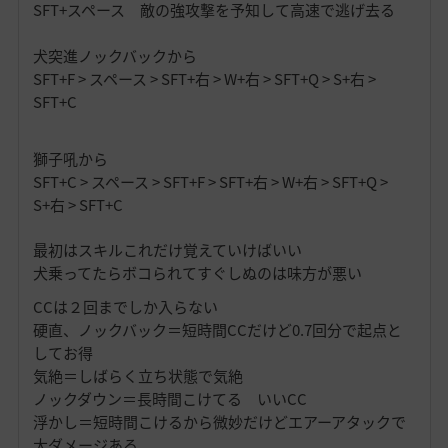
SFT+スペース 敵の強攻撃を予知して高速で逃げ去る
犬突進ノックバックから
SFT+F > スペース > SFT+右 > W+右 > SFT+Q > S+右 >
SFT+C
獅子吼から
SFT+C > スペース > SFT+F > SFT+右 > W+右 > SFT+Q >
S+右 > SFT+C
最初はスキルこれだけ覚えていけばいい
犬乗ってたらボコられてすぐしぬのは味方が悪い
CCは２回までしか入らない
硬直、ノックバック＝短時間CCだけど0.7回分で起点と
してお得
気絶＝しばらく立ち状態で気絶
ノックダウン＝長時間こけてる いいCC
浮かし＝短時間こけるから微妙だけどエアーアタックで
大ダメージある