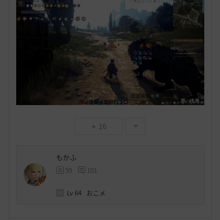
16
もかふ
59
101
Lv
64
おこメ