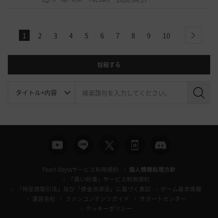
1
2
3
4
5
6
7
8
9
10
next
投稿する
検
索
Pearl Abyssサービス利用規約
個人情報処理方針
「黒い砂漠」サービス利用規約
「特定商取引法」及び「資金決済法」に基づく表記
ゲーム基本情報
運営会社
ファンコンテンツガイド
サポートセンター
クッキーポリシー