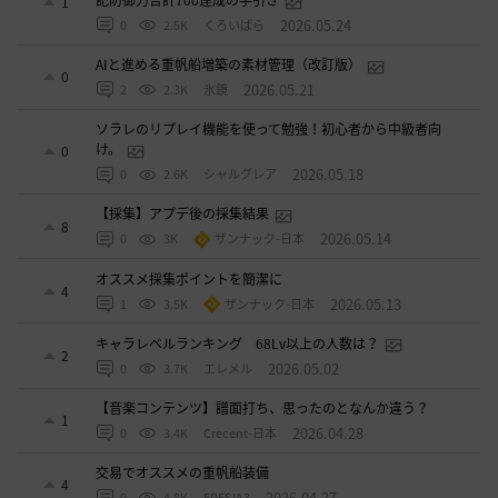
1
2026.05.24
0
2.5K
くろいばら
AIと進める重帆船増築の素材管理（改訂版）
0
2026.05.21
2
2.3K
氷鏡
ソラレのリプレイ機能を使って勉強！初心者から中級者向
け。
0
2026.05.18
0
2.6K
シャルグレア
【採集】アプデ後の採集結果
8
2026.05.14
0
3K
ザンナック-日本
オススメ採集ポイントを簡潔に
4
2026.05.13
1
3.5K
ザンナック-日本
キャラレベルランキング 68Lv以上の人数は？
2
2026.05.02
0
3.7K
エレメル
【音楽コンテンツ】譜面打ち、思ったのとなんか違う？
1
2026.04.28
0
3.4K
Crecent-日本
交易でオススメの重帆船装備
4
2026.04.27
0
4.8K
FRESIA3