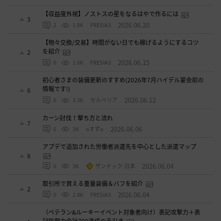
【収益度外視】ノストスの星をなるはやで作るには
3
2026.06.20
2
1.8K
FRESIA3
【物々交換/交易】時間がない日でも稼げるようにするコツ
を紹介
2
2026.06.15
0
1.6K
FRESIA3
初心者さまの装備更新のすすめ(2026年7月ハイデル宴会前の
情報です!)
6
2026.06.12
8
3.3K
セルベリア
カーン討伐！撃ち方と流れ
7
2026.06.06
0
3K
oすずo
アプデで追加された労働者派遣先を中心とした派遣マップ
8
2026.06.04
0
3K
ザンナック-日本
取引所で買える重量装備＆バフを紹介
2
2026.06.04
0
2.8K
FRESIA3
（ベテラン&ルーキーイベント対象者向け）表記攻撃力＋表
記防御力合計700達成の手引き