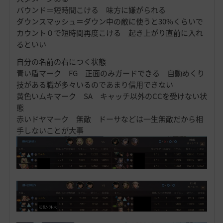
バウンド＝短時間こける 味方に嫌がられる
ダウンスマッシュ＝ダウン中の敵に使うと30%くらいで
カウント０で短時間再度こける 起き上がり直前に入れ
るといい
自分の名前の右につく状態
青い盾マーク FG 正面のみガードできる 自動めくり
技がある職が多々いるのであまり信用できない
黄色いムキマーク SA キャッチ以外のCCを受けない状
態
赤いドヤマーク 無敵 ドーサなどは一生無敵だから相
手しないことが大事