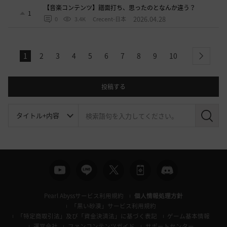
【音楽コンテンツ】譜面打ち、思ったのとなんか違う？
1
2026.04.28
0
3.4K
Crecent-日本
1
2
3
4
5
6
7
8
9
10
next
投稿する
検
索
Pearl Abyssサービス利用規約
個人情報処理方針
「黒い砂漠」サービス利用規約
「特定商取引法」及び「資金決済法」に基づく表記
ゲーム基本情報
運営会社
ファンコンテンツガイド
サポートセンター