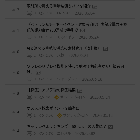
取引所で買える重量装備＆バフを紹介
2
2026.06.04
0
2.8K
FRESIA3
（ベテラン&ルーキーイベント対象者向け）表記攻撃力＋表
記防御力合計700達成の手引き
1
2026.05.24
0
2.5K
くろいばら
AIと進める重帆船増築の素材管理（改訂版）
0
2026.05.21
2
2.3K
氷鏡
ソラレのリプレイ機能を使って勉強！初心者から中級者向
け。
0
2026.05.18
0
2.6K
シャルグレア
【採集】アプデ後の採集結果
8
2026.05.14
0
3K
ザンナック-日本
オススメ採集ポイントを簡潔に
4
2026.05.13
1
3.5K
ザンナック-日本
キャラレベルランキング 68Lv以上の人数は？
2
2026.05.02
0
3.7K
エレメル