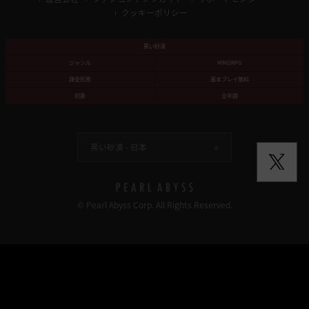
クッキーポリシー
黒い砂漠
ジャンル
MMORPG
課金形態
基本プレイ無料
対象
全年齢
黒い砂漠 -
日本
© Pearl Abyss Corp. All Rights Reserved.