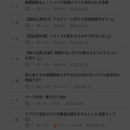
相場変動なし！トゥバラ装備以下でも始められる金策
1
2026.06.25
0
1.1K
FRESIA3
【超初心者向け】アカデミー入学から貿易船製作まで
0
2026.06.25
0
1.1K
FRESIA3
【収益度外視】ノストスの星をなるはやで作るには
3
2026.06.20
2
1.8K
FRESIA3
【物々交換/交易】時間がない日でも稼げるようにするコツ
を紹介
2
2026.06.15
0
1.6K
FRESIA3
初心者さまの装備更新のすすめ(2026年7月ハイデル宴会前の
情報です!)
6
2026.06.12
8
3.3K
セルベリア
カーン討伐！撃ち方と流れ
7
2026.06.06
0
3K
oすずo
アプデで追加された労働者派遣先を中心とした派遣マップ
8
2026.06.04
0
3.1K
ザンナック-日本