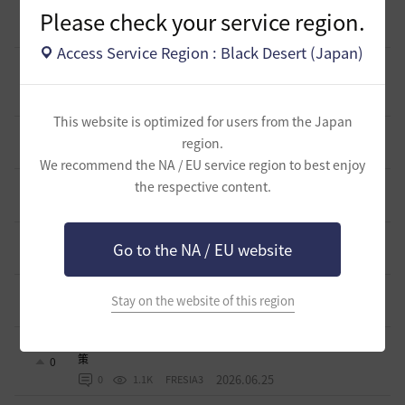
（2026/07/30～）
8
Please check your service region.
7 日前
1
977
セルベリア
Access Service Region : Black Desert (Japan)
【初心者さまへ】7月30日のアプデで装備更新が大きく変わ
ります【HYPERBOOST】
6
2026.07.27
1
1K
セルベリア
This website is optimized for users from the Japan
漆黒ライオン狩猟用 ノックバック＆気絶抵抗100%構成
region.
2
2026.07.21
1
989
ふぁちゃん
We recommend the NA / EU service region to best enjoy
全チャログ流しでお困りの方へ
the respective content.
6
2026.07.17
1
1K
もかふ
知らないと損するリアル砂漠知識 アイテム編
Go to the NA / EU website
13
2026.07.12
0
1.3K
ザンナック-日本
キャラレベルランキング 68Lv以上の人数は？
Stay on the website of this region
0
2026.07.11
0
1.1K
エレメル
少額の初期投資でOK！トゥバラ装備以下でも始められる金
策
0
2026.06.25
0
1.1K
FRESIA3