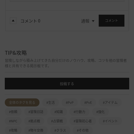
コメント
0
通報
コメント
TIP&攻略
冒険しながら積み上げてきた自分だけのノウハウ、攻略、コツを他の冒険者
様と共有できる掲示板です。
投稿する
全体のタグを見る
#生活
#PvP
#PvE
#アイテム
#依頼
#冒険日誌
#知識
#行動力
#強化
#NPC
#拠点戦
#占領戦
#冒険初心者
#イベント
#攻略
#物々交換
#クラス
#その他