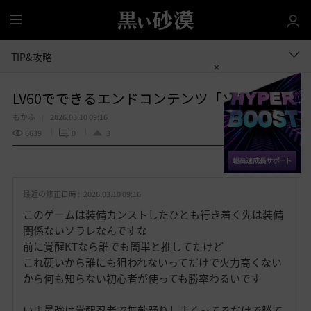
全
体
TIP&攻略
LV60でできるエンドコンテンツ「ソラレ」
もかふ
2026.03.10 09:16
6639
0
3
共有する
お
気
最近の修正日時 :
2026.03.10 09:16
に
入
このゲームは装備カンストしたひとも行き着く先は装備
り
関係ないソラレなんですな
前に覚醒KTなら誰でも簡単と推してたけど
これ硬いから誰にも狙われないってだけで火力高くない
から何も知らない初心者が使っても勝率わるいです
いま最強は覚醒忍者で無敵踊りしまくってるだけで勝て