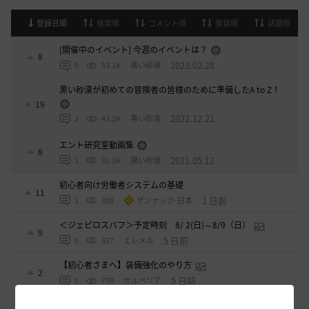
登録日順
検索順
コメント順
推奨順
話題順
[開催中のイベント] 今週のイベントは？
8
2023.02.28
0
53.1K
黒い砂漠
黒い砂漠が初めての冒険者の皆様のために準備したA to Z！
19
2022.12.21
2
43.2K
黒い砂漠
エント研究室動画集
8
2021.05.12
1
32.3K
黒い砂漠
初心者向け労働者システムの基礎
11
1 日前
1
308
ザンナック-日本
＜ジェピロスバフ＞予定時刻 8/ 2(日)～8/9（日）
9
5 日前
0
687
エレメル
【初心者さまへ】装備強化のやり方
2
5 日前
0
709
セルベリア
【初心者さまへ】装備更新の流れ（HYPERBOOST）