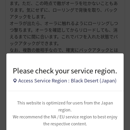
ます。ただ、この時点で敵がオーラを吐かないこともあ
ります。気にせずに、ローリングで背後を取り、バック
アタックをします。
オーラが出たら、オーラに触れるようにローリングしつ
つ撃ちます。オーラを確認してからリロードしても、消
えるまでに間に合います。これでバフを入れた状態でバ
ックアタックができます。
なお、複数の敵相手なので、確実にバックアタックとは
いきません。バックアタックでなくてもバフさえ入れば
十分倒せます。バックアタックできれば、より良いとし
Please check your service region.
ましょう。
Access Service Region : Black Desert (Japan)
This website is optimized for users from the Japan
region.
We recommend the NA / EU service region to best enjoy
the respective content.