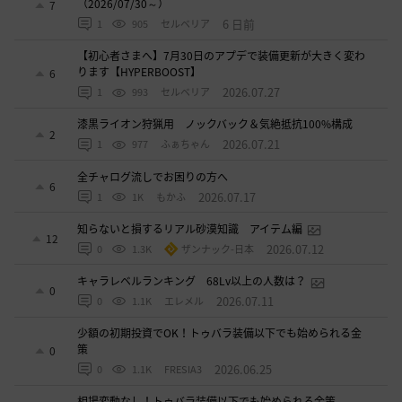
（2026/07/30～）
7
6 日前
1
905
セルベリア
【初心者さまへ】7月30日のアプデで装備更新が大きく変わ
ります【HYPERBOOST】
6
2026.07.27
1
993
セルベリア
漆黒ライオン狩猟用 ノックバック＆気絶抵抗100%構成
2
2026.07.21
1
977
ふぁちゃん
全チャログ流しでお困りの方へ
6
2026.07.17
1
1K
もかふ
知らないと損するリアル砂漠知識 アイテム編
12
2026.07.12
0
1.3K
ザンナック-日本
キャラレベルランキング 68Lv以上の人数は？
0
2026.07.11
0
1.1K
エレメル
少額の初期投資でOK！トゥバラ装備以下でも始められる金
策
0
2026.06.25
0
1.1K
FRESIA3
相場変動なし！トゥバラ装備以下でも始められる金策