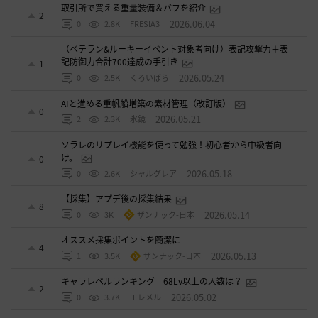
取引所で買える重量装備＆バフを紹介
2
2026.06.04
0
2.8K
FRESIA3
（ベテラン&ルーキーイベント対象者向け）表記攻撃力＋表
記防御力合計700達成の手引き
1
2026.05.24
0
2.5K
くろいばら
AIと進める重帆船増築の素材管理（改訂版）
0
2026.05.21
2
2.3K
氷鏡
ソラレのリプレイ機能を使って勉強！初心者から中級者向
け。
0
2026.05.18
0
2.6K
シャルグレア
【採集】アプデ後の採集結果
8
2026.05.14
0
3K
ザンナック-日本
オススメ採集ポイントを簡潔に
4
2026.05.13
1
3.5K
ザンナック-日本
キャラレベルランキング 68Lv以上の人数は？
2
2026.05.02
0
3.7K
エレメル