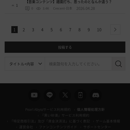
【音楽コンテンツ】譜面打ち、思ったのとなんか違う？
1
2026.04.28
0
3.4K
Crecent-日本
1
2
3
4
5
6
7
8
9
10
next
投稿する
検
索
Pearl Abyssサービス利用規約
個人情報処理方針
「黒い砂漠」サービス利用規約
「特定商取引法」及び「資金決済法」に基づく表記
ゲーム基本情報
運営会社
ファンコンテンツガイド
サポートセンター