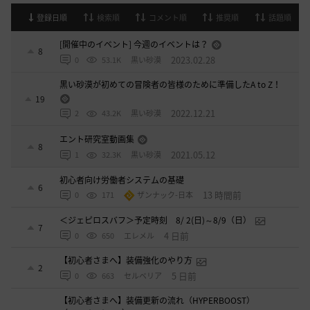
登録日順
検索順
コメント順
推奨順
話題順
[開催中のイベント] 今週のイベントは？
8
2023.02.28
0
53.1K
黒い砂漠
黒い砂漠が初めての冒険者の皆様のために準備したA to Z！
19
2022.12.21
2
43.2K
黒い砂漠
エント研究室動画集
8
2021.05.12
1
32.3K
黒い砂漠
初心者向け労働者システムの基礎
6
13 時間前
0
171
ザンナック-日本
＜ジェピロスバフ＞予定時刻 8/ 2(日)～8/9（日）
7
4 日前
0
650
エレメル
【初心者さまへ】装備強化のやり方
2
5 日前
0
663
セルベリア
【初心者さまへ】装備更新の流れ（HYPERBOOST）