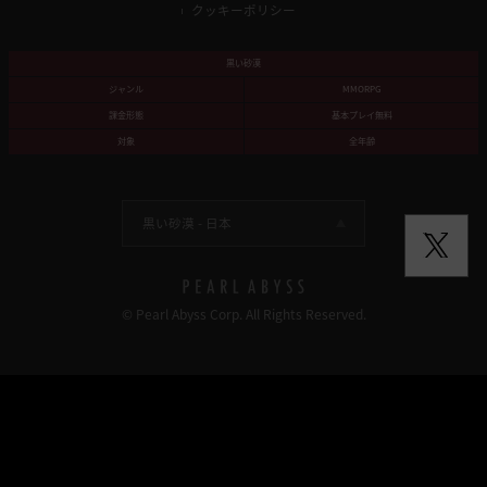
クッキーポリシー
黒い砂漠
ジャンル
MMORPG
課金形態
基本プレイ無料
対象
全年齢
黒い砂漠 -
日本
© Pearl Abyss Corp. All Rights Reserved.