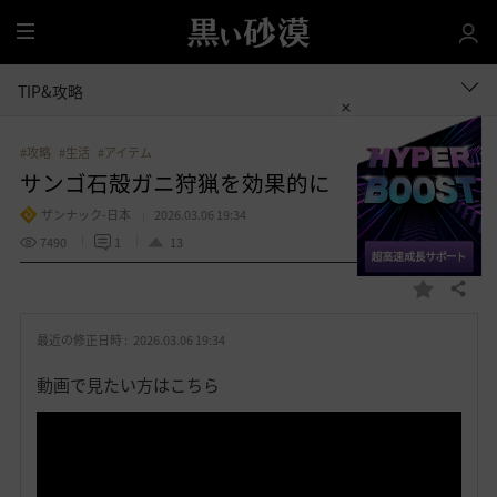
全
体
TIP&攻略
#攻略
#生活
#アイテム
サンゴ石殻ガニ狩猟を効果的に
ザンナック-日本
2026.03.06 19:34
7490
1
13
共有する
お
気
最近の修正日時 :
2026.03.06 19:34
に
入
動画で見たい方はこちら
り