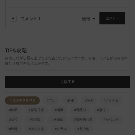
コメント
1
通報
コメント
TIP&攻略
冒険しながら積み上げてきた自分だけのノウハウ、攻略、コツを他の冒険者
様と共有できる掲示板です。
投稿する
全体のタグを見る
#生活
#PvP
#PvE
#アイテム
#依頼
#冒険日誌
#知識
#行動力
#強化
#NPC
#拠点戦
#占領戦
#冒険初心者
#イベント
#攻略
#物々交換
#クラス
#その他