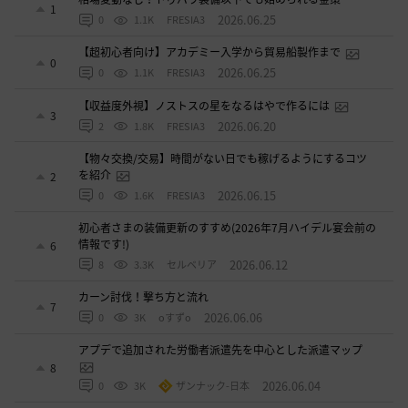
1
2026.06.25
0
1.1K
FRESIA3
【超初心者向け】アカデミー入学から貿易船製作まで
0
2026.06.25
0
1.1K
FRESIA3
【収益度外視】ノストスの星をなるはやで作るには
3
2026.06.20
2
1.8K
FRESIA3
【物々交換/交易】時間がない日でも稼げるようにするコツ
を紹介
2
2026.06.15
0
1.6K
FRESIA3
初心者さまの装備更新のすすめ(2026年7月ハイデル宴会前の
情報です!)
6
2026.06.12
8
3.3K
セルベリア
カーン討伐！撃ち方と流れ
7
2026.06.06
0
3K
oすずo
アプデで追加された労働者派遣先を中心とした派遣マップ
8
2026.06.04
0
3K
ザンナック-日本