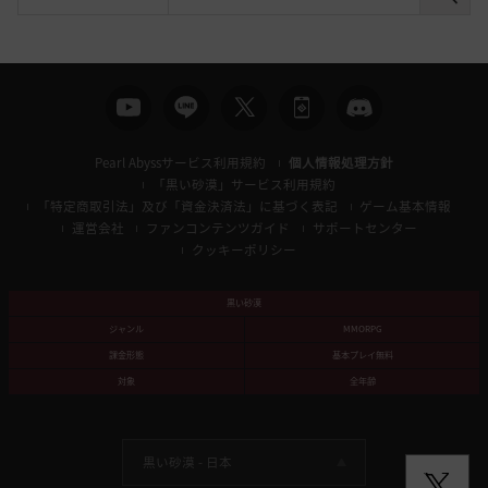
検
索
Pearl Abyssサービス利用規約
個人情報処理方針
「黒い砂漠」サービス利用規約
「特定商取引法」及び「資金決済法」に基づく表記
ゲーム基本情報
運営会社
ファンコンテンツガイド
サポートセンター
クッキーポリシー
黒い砂漠
ジャンル
MMORPG
課金形態
基本プレイ無料
対象
全年齢
黒い砂漠 -
日本