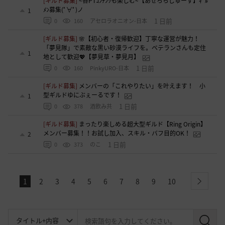
[ギルド募集]
~各PTｺﾝﾃﾝﾂも楽しむ~【あせろらじゅーす】ｷﾞﾙ
ﾒﾝ募集(ﾟ∀ﾟ)ノ
1
1 日前
0
160
アセロラオニオン-日本
[ギルド募集]
🌸【初心者・復帰歓迎】丁寧な運営が魅力！
「夢見隊」で素敵な黒い砂漠ライフを。ベテランさんも定住
1
地として歓迎💖【夢見草・夢見月】
1 日前
0
160
PinkyURO-日本
[ギルド募集]
メンバーの「これやりたい」を叶えます！ 小
型ギルドゆにぶぇーるです！
1
1 日前
0
378
酒飲み共
[ギルド募集]
まったり楽しめる超大型ギルド【Ring Origin】
メンバー募集！！お試し加入、スキル・バフ目的OK！
2
1 日前
0
373
のこ
1
2
3
4
5
6
7
8
9
10
next