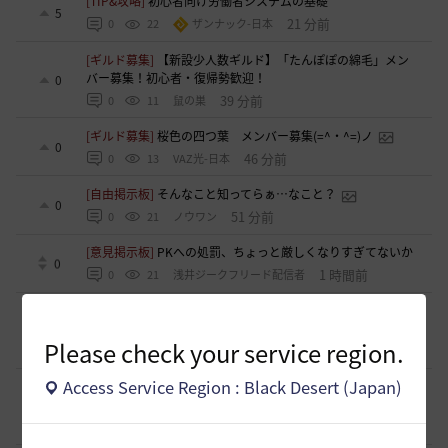
[TIP&攻略]
初心者向け労働者システムの基礎
5
21 分前
0
22
ザンナック-日本
[ギルド募集]
【新設少人数ギルド】「たんぽぽの綿毛」メン
バー募集！初心者・復帰勢歓迎！
0
39 分前
0
11
鼠の巣
[ギルド募集]
桜色の四つ葉 メンバー募集(=^・^=)ノ
0
46 分前
0
13
VAZ光-日本
[自由掲示板]
そんなこと知ってらぁ…なこと？
0
51 分前
0
21
ノウワン
[意見掲示板]
PKへの処罰、ちょっと厳しくなりすぎてないか
0
1 時間前
0
21
浅井ジークフリード配信者
[意見掲示板]
プレイヤー間トラブルへの対応がBAN一辺倒で
あることについて
0
Please check your service region.
1 時間前
0
36
浅井ジークフリード配信者
Access Service Region : Black Desert (Japan)
[ギルド募集]
まだまだメンバー募集中です！ ギルド アル
ストロメリア
0
2 時間前
0
41
フォンバルト