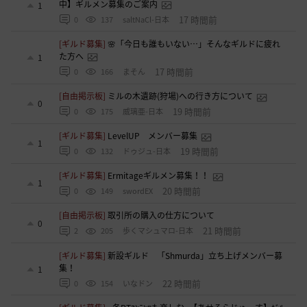
中】ギルメン募集のご案内
1
17 時間前
0
137
saltNaCl-日本
[ギルド募集]
🌸「今日も誰もいない…」そんなギルドに疲れ
た方へ
1
17 時間前
0
166
まそん
[自由掲示板]
ミルの木遺跡(狩場)への行き方について
0
19 時間前
0
175
威璃亜-日本
[ギルド募集]
LevelUP メンバー募集
1
19 時間前
0
132
ドゥジュ-日本
[ギルド募集]
Ermitageギルメン募集！！
1
20 時間前
0
149
swordEX
[自由掲示板]
取引所の購入の仕方について
0
21 時間前
2
205
歩くマシュマロ-日本
[ギルド募集]
新設ギルド 「Shmurda」立ち上げメンバー募
集！
1
22 時間前
0
154
いなドン