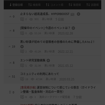
登録日順
検索順
コメント順
推奨順
話題順
止まらない超高速成長、HYPERBOOST
0
5 日前
0
901
黒い砂漠
[開催中のイベント] 今週のイベントは？
8
2023.02.28
0
53.1K
黒い砂漠
黒い砂漠が初めての冒険者の皆様のために準備したA to Z！
19
2022.12.21
2
43.2K
黒い砂漠
エント研究室動画集
8
2021.05.12
1
32.3K
黒い砂漠
コミュニティの利用にあたって
51
2020.03.25
18
47.8K
黒い砂漠
[意見掲示板]
運営体制について感じている懸念（ガイドライ
ン整備・監査体制・対応の一貫性）
0
7 分前
0
1
浅井ジークフリード配信者