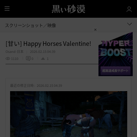
全
体
スクリーンショット／映像
[甘い] Happy Horses Valentine!
Osand-日本
2026.02.15 04:39
1110
0
1
共有する
お
気
最近の修正日時 :
2026.02.15 04:39
に
入
り