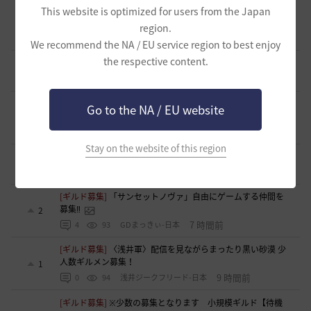
[ギルド募集]
あなたのプレースタイルで遊んでﾆｬﾝｺ💛にゃん
This website is optimized for users from the Japan
こ倶楽部(=^・^=)
0
region.
3 時間前
0
33
ぱるる
We recommend the NA / EU service region to best enjoy
the respective content.
[ギルド募集]
完全初心者です！ギルド探してます！
1
3 時間前
0
55
けーとら
[ギルド募集]
【華嵐】静かなギルチャ/挨拶不要/時々イベン
Go to the NA / EU website
ト無言OK
0
4 時間前
0
42
リーシアR-日本
Stay on the website of this region
[クラス攻略]
[エージェント攻略]
2
4 時間前
0
60
まそん
[ギルド募集]
「サンセットノヴァ」自由にゲームする仲間を
募集‼️
2
7 時間前
4
93
GDまっきぃ-日本
[ギルド募集]
〈浅井軍〉配信を見ながらまったり黒い砂漠 少
人数ギルメン募集！
1
9 時間前
0
94
浅井ジークフリード-日本
[ギルド募集]
※少数の募集となります 小規模ギルド【待機