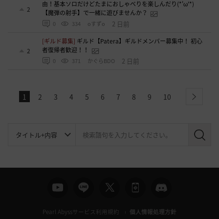
由！基本ソロだけどたまにおしゃべりを楽しんだり(*'ω'*)
2
【魔弾の射手】で一緒に遊びませんか？
2 日前
0
334
oすずo
[ギルド募集]
ギルド【Patera】ギルドメンバー募集中！ 初心
者復帰者歓迎！！
2
2 日前
0
371
かぐらBDO
1
2
3
4
5
6
7
8
9
10
next
検
索
Pearl Abyssサービス利用規約
個人情報処理方針