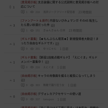
[意見掲示板]
太古装備に関する公式説明と意見掲示板への対
応について
1
23 時間前
1
210
浅井ジークフリード配信者
[ファンアート & 創作]
内容ないびみょマンガ その45 転生し
たら黒い砂漠だった件
3
23 時間前
1
151
きゅんきゅん-日本
[ギルド募集]
【🍀もんぶらん喫茶🍀】新規復帰者大歓迎！ま
ったり自由なギルドです♪
1
1 日前
0
201
ゆぅにゃん
[ギルド募集]
【新設1段拠点戦ギルド】「えにぐま」ギルド
メンバー募集中！
1
1 日前
0
216
えにぐま
[自由掲示板]
キャラの肖像画を撮ると縦長になってしまう
1
1 日前
0
303
無敵で踊り狂う女
[自由掲示板]
デヴォレカアクセサリーの使い道
0
1 日前
0
337
tanupon
[意見掲示板]
「先に見つけて丁寧に見る」は本気か、恒例の