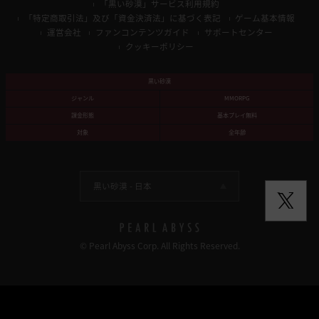
「黒い砂漠」サービス利用規約
「特定商取引法」及び「資金決済法」に基づく表記
ゲーム基本情報
運営会社
ファンコンテンツガイド
サポートセンター
クッキーポリシー
黒い砂漠
ジャンル
MMORPG
課金形態
基本プレイ無料
対象
全年齢
黒い砂漠 -
日本
© Pearl Abyss Corp. All Rights Reserved.