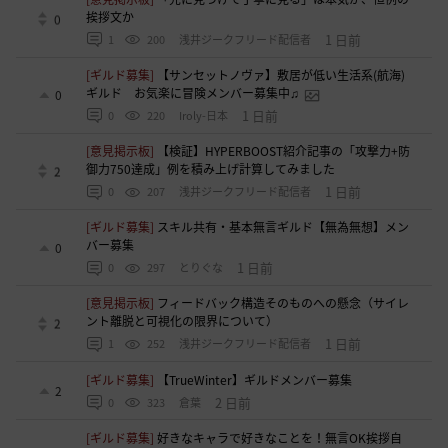
挨拶文か
0
1 日前
1
200
浅井ジークフリード配信者
[ギルド募集]
【サンセットノヴァ】敷居が低い生活系(航海)
ギルド お気楽に冒険メンバー募集中♫
0
1 日前
0
220
Iroly-日本
[意見掲示板]
【検証】HYPERBOOST紹介記事の「攻撃力+防
御力750達成」例を積み上げ計算してみました
2
1 日前
0
207
浅井ジークフリード配信者
[ギルド募集]
スキル共有・基本無言ギルド【無為無想】メン
バー募集
0
1 日前
0
297
とりぐな
[意見掲示板]
フィードバック構造そのものへの懸念（サイレ
ント離脱と可視化の限界について）
2
1 日前
1
252
浅井ジークフリード配信者
[ギルド募集]
【TrueWinter】ギルドメンバー募集
2
2 日前
0
323
倉葉
[ギルド募集]
好きなキャラで好きなことを！無言OK挨拶自