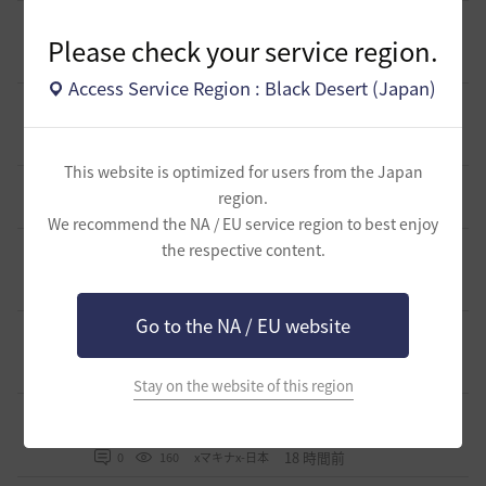
[ギルド募集]
新設ギルド 「Shmurda」立ち上げメンバー募
集！現在3名！
Please check your service region.
0
4 時間前
0
41
いなドン
Access Service Region : Black Desert (Japan)
[意見掲示板]
「ねんどろいど ウサ」の制作過程に関する広
報・情報開示について（提案）
0
9 時間前
0
78
浅井ジークフリード配信者
This website is optimized for users from the Japan
[ギルド募集]
小型ギルド【KeepOn】ギルメン募集です
region.
0
17 時間前
0
214
シアラナーザ-日本
We recommend the NA / EU service region to best enjoy
[ギルド募集]
◇🔶【SOLATIO】メンバー募集!新規復帰者さん
the respective content.
も歓迎！🔶◇
0
17 時間前
0
166
たりほー-日本
Go to the NA / EU website
[ギルド募集]
【夢の結びめ】ワイワイ楽しめるメンバー募集
中！🩷🧡💛💚💙🩵💜
0
18 時間前
0
178
花ノひろみん
Stay on the website of this region
[ギルド募集]
【クラバート】初心者、復帰、ベテラン、移
籍、チャットが苦手な方も歓迎致します
0
18 時間前
0
160
xマキナx-日本