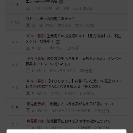
エント研究室動画集
8
2021.05.12
1
32.3K
黒い砂漠
コミュニティの利用にあたって
51
2020.03.25
18
47.8K
黒い砂漠
[ギルド募集]
生活寄りの小規模ギルド【月光浴場】は、現在
メンバー募集中！
0
19 分前
0
2
柳と篝火
[ギルド募集]
ほのぼの生活ギルド「天狐もふもふ」メンバー
募集中です(〃･ω･ﾉ)ﾉ 💕
0
35 分前
0
8
まっしろくろすけ
[ギルド募集]
【はむちゃっぷ】挨拶『非推奨』🐾 気遣いスト
レス0%で給料MAXとバフを吸える「特大の器」
0
1 時間前
0
13
おやじーぬ-日本
[意見掲示板]
「制裁」という言葉が与える印象について
0
2 時間前
0
33
浅井ジークフリード配信者
[意見掲示板]
制裁措置における透明性の確保について
1
2 時間前
0
37
浅井ジークフリード配信者