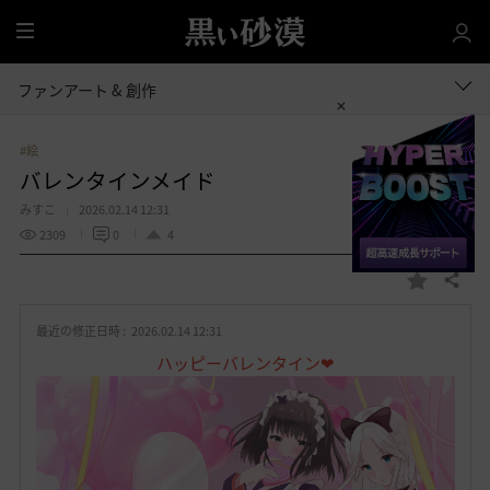
全
体
ファンアート & 創作
#絵
バレンタインメイド
みすこ
2026.02.14 12:31
2309
0
4
共有する
お
気
最近の修正日時 :
2026.02.14 12:31
に
入
ハッピーバレンタイン❤
り