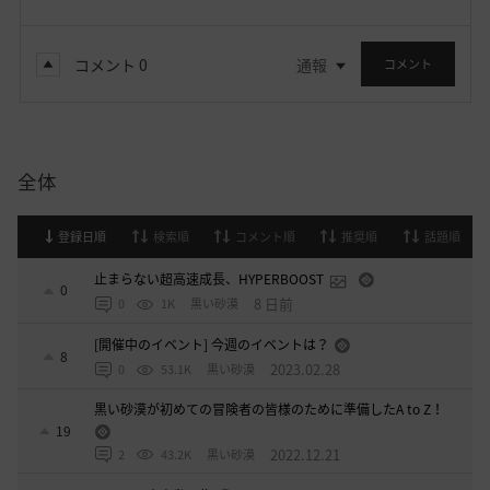
コメント
0
通報
コメント
全体
登録日順
検索順
コメント順
推奨順
話題順
止まらない超高速成長、HYPERBOOST
0
8 日前
0
1K
黒い砂漠
[開催中のイベント] 今週のイベントは？
8
2023.02.28
0
53.1K
黒い砂漠
黒い砂漠が初めての冒険者の皆様のために準備したA to Z！
19
2022.12.21
2
43.2K
黒い砂漠