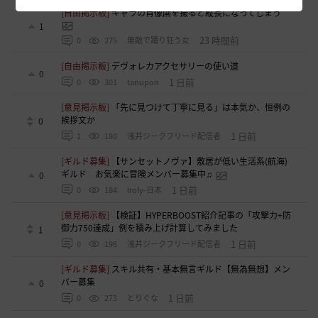
[自由掲示板]
キャラの肖像画を撮ると縦長になってしまう
1
23 時間前
0
275
無敵で踊り狂う女
[自由掲示板]
デヴォレカアクセサリーの使い道
0
1 日前
0
301
tanupon
[意見掲示板]
「先に見つけて丁寧に見る」は本気か、恒例の
挨拶文か
0
1 日前
1
180
浅井ジークフリード配信者
[ギルド募集]
【サンセットノヴァ】敷居が低い生活系(航海)
ギルド お気楽に冒険メンバー募集中♫
0
1 日前
0
184
Iroly-日本
[意見掲示板]
【検証】HYPERBOOST紹介記事の「攻撃力+防
御力750達成」例を積み上げ計算してみました
1
1 日前
0
196
浅井ジークフリード配信者
[ギルド募集]
スキル共有・基本無言ギルド【無為無想】メン
バー募集
0
1 日前
0
273
とりぐな