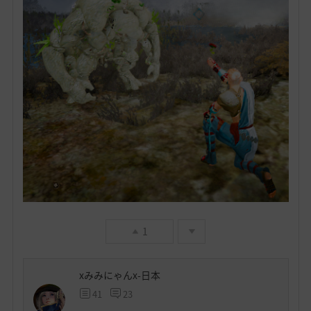
1
xみみにゃんx-日本
41
23