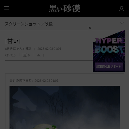
全
体
スクリーンショット／映像
[甘い]
xみみにゃんx-日本
2026.02.08 01:01
713
0
1
共有する
お
気
最近の修正日時 :
2026.02.08 01:01
に
入
り