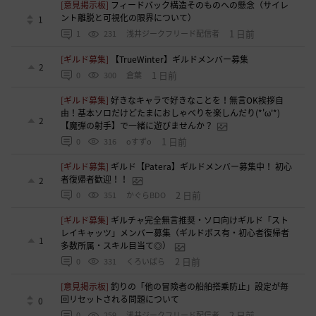
[意見掲示板]
フィードバック構造そのものへの懸念（サイレ
ント離脱と可視化の限界について）
1
1 日前
1
231
浅井ジークフリード配信者
[ギルド募集]
【TrueWinter】ギルドメンバー募集
2
1 日前
0
300
倉葉
[ギルド募集]
好きなキャラで好きなことを！無言OK挨拶自
由！基本ソロだけどたまにおしゃべりを楽しんだり(*'ω'*)
2
【魔弾の射手】で一緒に遊びませんか？
1 日前
0
316
oすずo
[ギルド募集]
ギルド【Patera】ギルドメンバー募集中！ 初心
者復帰者歓迎！！
2
2 日前
0
351
かぐらBDO
[ギルド募集]
ギルチャ完全無言推奨・ソロ向けギルド「スト
レイキャッツ」メンバー募集（ギルドボス有・初心者復帰者
1
多数所属・スキル目当て◎）
2 日前
0
331
くろいばら
[意見掲示板]
釣りの「他の冒険者の船舶搭乗防止」設定が毎
回リセットされる問題について
0
2 日前
0
259
浅井ジークフリード配信者