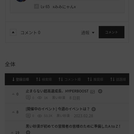
Lv
65
xみみにゃんx
コメント
0
通報
コメント
全体
登録日順
検索順
コメント順
推奨順
話題順
止まらない超高速成長、HYPERBOOST
0
8 日前
0
1K
黒い砂漠
[開催中のイベント] 今週のイベントは？
8
2023.02.28
0
53.1K
黒い砂漠
黒い砂漠が初めての冒険者の皆様のために準備したA to Z！
19