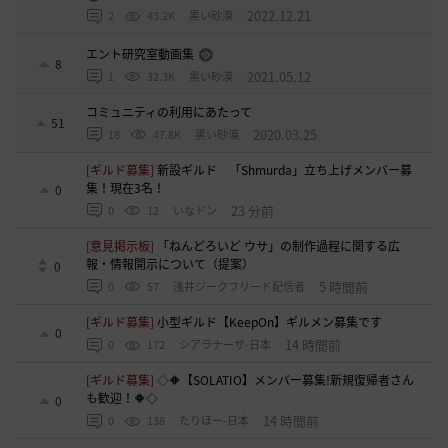
2022.12.21
2
43.2K
黒い砂漠
エント研究室動画集
8
2021.05.12
1
32.3K
黒い砂漠
コミュニティの利用にあたって
51
2020.03.25
18
47.8K
黒い砂漠
[ギルド募集]
新設ギルド 「Shmurda」立ち上げメンバー募
集！現在3名！
0
23 分前
0
12
いなドン
[意見掲示板]
「ねんどろいど ウサ」の制作過程に関する広
報・情報開示について（提案）
0
5 時間前
0
57
浅井ジークフリード配信者
[ギルド募集]
小型ギルド【KeepOn】ギルメン募集です
0
14 時間前
0
172
シアラナーザ-日本
[ギルド募集]
◇🔶【SOLATIO】メンバー募集!新規復帰者さん
も歓迎！🔶◇
0
14 時間前
0
138
たりほー-日本