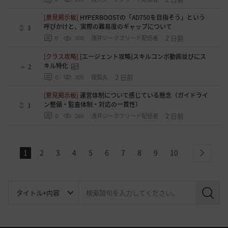
[意見掲示板]
HYPERBOOSTの「AD750を目指そう」という
呼びかけと、実際の難易度のギャップについて
3
2 日前
0
300
浅井ジークフリード配信者
[クラス攻略]
[エージェント攻略]スキルコンボ動画並びにス
キル特化
2
2 日前
0
305
夜狐丸
[意見掲示板]
運営体制について感じている懸念（ガイドライ
ン整備・監査体制・対応の一貫性）
1
2 日前
0
266
浅井ジークフリード配信者
1
2
3
4
5
6
7
8
9
10
next
検
索