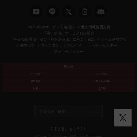
Pearl Abyssサービス利用規約
個人情報処理方針
「黒い砂漠」サービス利用規約
「特定商取引法」及び「資金決済法」に基づく表記
ゲーム基本情報
運営会社
ファンコンテンツガイド
サポートセンター
クッキーポリシー
黒い砂漠
ジャンル
MMORPG
課金形態
基本プレイ無料
対象
全年齢
黒い砂漠 -
日本
© Pearl Abyss Corp. All Rights Reserved.