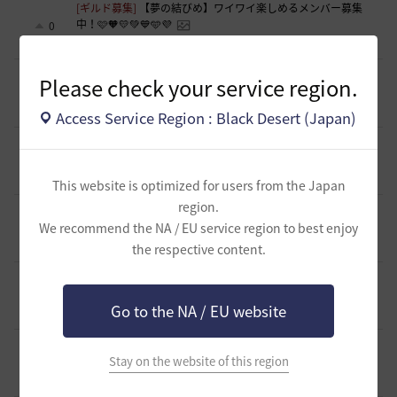
[ギルド募集]
【夢の結びめ】ワイワイ楽しめるメンバー募集
中！🩷🧡💛💚💙🩵💜
0
14 時間前
0
140
花ノひろみん
[ギルド募集]
【クラバート】初心者、復帰、ベテラン、移
Please check your service region.
籍、チャットが苦手な方も歓迎致します
0
14 時間前
0
130
xマキナx-日本
Access Service Region : Black Desert (Japan)
[意見掲示板]
太古装備に関する公式説明と意見掲示板への対
応について
1
19 時間前
1
182
浅井ジークフリード配信者
This website is optimized for users from the Japan
region.
[ファンアート & 創作]
内容ないびみょマンガ その45 転生し
たら黒い砂漠だった件
We recommend the NA / EU service region to best enjoy
3
20 時間前
1
123
きゅんきゅん-日本
the respective content.
[ギルド募集]
【🍀もんぶらん喫茶🍀】新規復帰者大歓迎！ま
ったり自由なギルドです♪
1
Go to the NA / EU website
22 時間前
0
168
ゆぅにゃん
[ギルド募集]
【新設1段拠点戦ギルド】「えにぐま」ギルド
Stay on the website of this region
メンバー募集中！
1
22 時間前
0
183
えにぐま