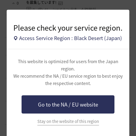
を募集しています!
0
4 時間前
0
41
シャイミン-日本
新設生活系ギルド「OneRoom」創設メンバー大募集！！
Please check your service region.
0
6 時間前
0
98
ハッピーエンド
Access Service Region : Black Desert (Japan)
【TrueWinter】ギルドメンバー募集
1
8 時間前
0
86
倉葉
Ermitageギルメン募集！やりたいことをやって楽しくゲーム
This website is optimized for users from the Japan
ライフ！
0
region.
8 時間前
0
75
swordEX
We recommend the NA / EU service region to best enjoy
the respective content.
ギルチャ完全無言推奨・ソロ向けギルド「ストレイキャッ
ツ」メンバー募集（ギルドボス有・スキル目当て◎）
0
10 時間前
0
96
くろいばら
Go to the NA / EU website
【Esprit -エスプリ-】ギルドメンバー募集中🎵自由度高めな
ギルドです！青の戦場⚓参戦中！！
1
19 時間前
0
298
aquria-日本
Stay on the website of this region
生活寄りの小規模ギルド【月光浴場】は、現在メンバー募集
中！
0