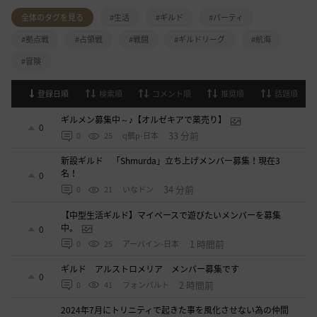
全体のタグを見る
#生活
#ギルド
#パーティ
#拠点戦
#占領戦
#戦闘
#ギルドリーグ
#航海
#冒険
登録日順
検索順
コメント順
推奨順
話題順
ギルメン募集中～♪【オルゼキアで薬売り】
0
33 分前
0
25
q鵺p-日本
新設ギルド 「Shmurda」立ち上げメンバー募集！現在3
名！
0
34 分前
0
21
いなドン
【中型生活ギルド】マイペースで遊びたいメンバーを募集
中。
0
1 時間前
0
25
アーバイン-日本
ギルド アルストロメリア メンバー募集です
0
2 時間前
0
41
フォンバルト
2024年7月にトリニティで起きた事を風化させない為の仲間