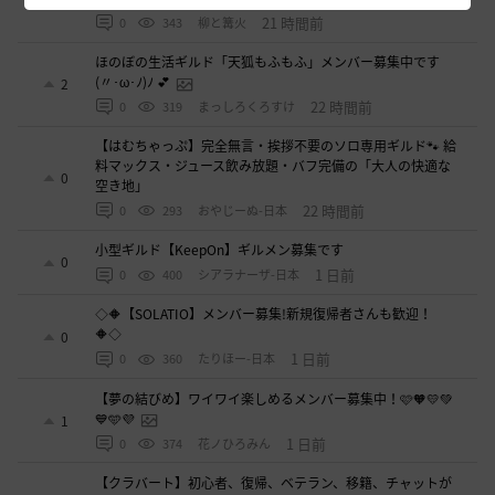
21 時間前
0
343
柳と篝火
ほのぼの生活ギルド「天狐もふもふ」メンバー募集中です
(〃･ω･ﾉ)ﾉ 💕
2
22 時間前
0
319
まっしろくろすけ
【はむちゃっぷ】完全無言・挨拶不要のソロ専用ギルド🐾 給
料マックス・ジュース飲み放題・バフ完備の「大人の快適な
0
空き地」
22 時間前
0
293
おやじーぬ-日本
小型ギルド【KeepOn】ギルメン募集です
0
1 日前
0
400
シアラナーザ-日本
◇🔶【SOLATIO】メンバー募集!新規復帰者さんも歓迎！
🔶◇
0
1 日前
0
360
たりほー-日本
【夢の結びめ】ワイワイ楽しめるメンバー募集中！🩷🧡💛💚
💙🩵💜
1
1 日前
0
374
花ノひろみん
【クラバート】初心者、復帰、ベテラン、移籍、チャットが