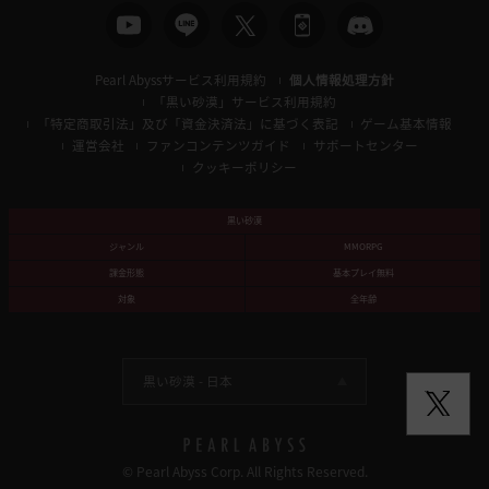
Pearl Abyssサービス利用規約
個人情報処理方針
「黒い砂漠」サービス利用規約
「特定商取引法」及び「資金決済法」に基づく表記
ゲーム基本情報
運営会社
ファンコンテンツガイド
サポートセンター
クッキーポリシー
黒い砂漠
ジャンル
MMORPG
課金形態
基本プレイ無料
対象
全年齢
黒い砂漠 -
日本
© Pearl Abyss Corp. All Rights Reserved.