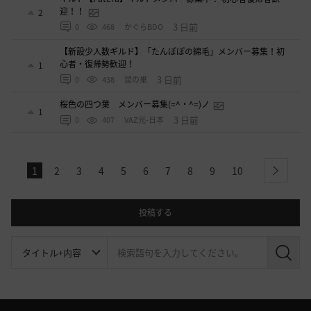
迎！！
2
3 日前
0
468
かぐらBDO
【新設少人数ギルド】「たんぽぽの綿毛」メンバー募集！初
心者・復帰勢歓迎！
1
3 日前
0
438
鼠の巣
桜色の四つ葉 メンバー募集(=^・^=)ノ
1
3 日前
0
407
VAZ光-日本
1
2
3
4
5
6
7
8
9
10
next
投稿する
検
索