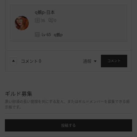
q鵺p-日本
36
0
Lv
65
q鵺p
コメント
0
通報
コメント
ギルド募集
黒い砂漠の長い冒険を共にする友人、またはギルドメンバーを募集できる掲
示板です。
投稿する