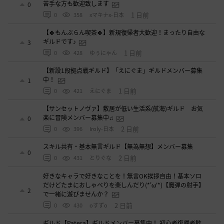
苦手な方も歓迎致します
0
1 日前
0
358
xマキナx-日本
【🍀もんぶらん喫茶🍀】新規復帰者大歓迎！まったり自由な
ギルドです♪
3
1 日前
0
428
ゆぅにゃん
【新設1段拠点戦ギルド】「えにぐま」ギルドメンバー募集
中！
1
1 日前
0
421
えにぐま
【サンセットノヴァ】敷居が低い生活系(航海)ギルド お気
楽に冒険メンバー募集中♫
0
2 日前
0
396
Iroly-日本
スキル共有・基本無言ギルド【無為無想】メンバー募集
0
2 日前
0
431
とりぐな
好きなキャラで好きなことを！無言OK挨拶自由！基本ソロ
だけどたまにおしゃべりを楽しんだり(*'ω'*)【魔弾の射手】
2
で一緒に遊びませんか？
2 日前
0
430
oすずo
ギルド【Patera】ギルドメンバー募集中！ 初心者復帰者歓