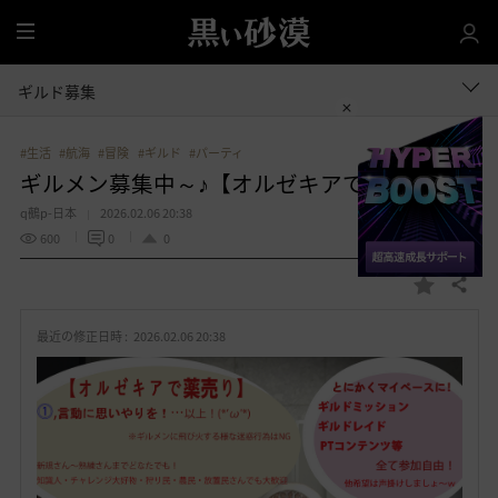
全
体
ギルド募集
#生活
#航海
#冒険
#ギルド
#パーティ
ギルメン募集中～♪【オルゼキアで薬売り】
q鵺p-日本
2026.02.06 20:38
600
0
0
共有する
お
気
最近の修正日時 :
2026.02.06 20:38
に
入
り