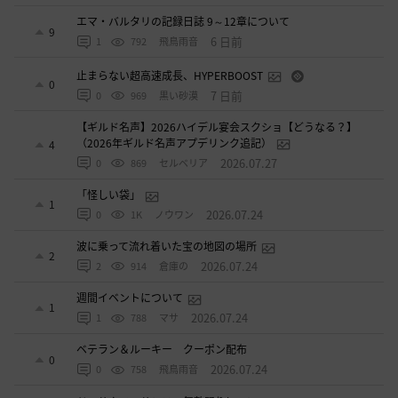
エマ・バルタリの記録日誌 9～12章について
9
6 日前
1
792
飛鳥雨音
止まらない超高速成長、HYPERBOOST
0
7 日前
0
969
黒い砂漠
【ギルド名声】2026ハイデル宴会スクショ【どうなる？】
（2026年ギルド名声アプデリンク追記）
4
2026.07.27
0
869
セルベリア
「怪しい袋」
1
2026.07.24
0
1K
ノウワン
波に乗って流れ着いた宝の地図の場所
2
2026.07.24
2
914
倉庫の
週間イベントについて
1
2026.07.24
1
788
マサ
ベテラン＆ルーキー クーポン配布
0
2026.07.24
0
758
飛鳥雨音