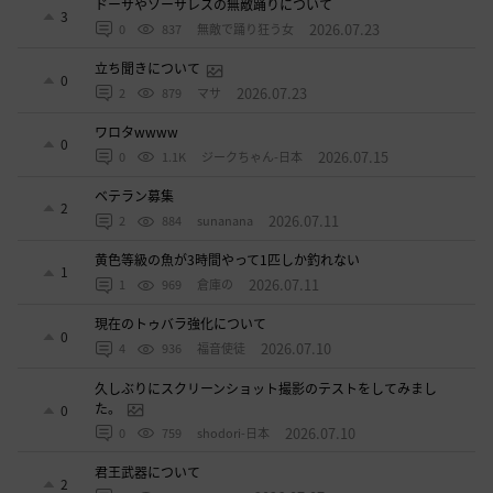
ドーサやソーサレスの無敵踊りについて
3
2026.07.23
0
837
無敵で踊り狂う女
立ち聞きについて
0
2026.07.23
2
879
マサ
ワロタwwww
0
2026.07.15
0
1.1K
ジークちゃん-日本
ベテラン募集
2
2026.07.11
2
884
sunanana
黄色等級の魚が3時間やって1匹しか釣れない
1
2026.07.11
1
969
倉庫の
現在のトゥバラ強化について
0
2026.07.10
4
936
福音使徒
久しぶりにスクリーンショット撮影のテストをしてみまし
た。
0
2026.07.10
0
759
shodori-日本
君王武器について
2