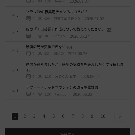
2026.07.07
2
1.2K
Renon
ソラレEVの募集用チャンネルつきがさ
3
2026.07.02
0
929
無敵で踊り狂う女
船の「チロ装備」作成について教えてください。
0
2026.06.27
3
1K
ノウワン
砂漠の光が交換できない
2
2026.06.26
0
931
倉庫の
時間が経ちましたが、感謝の気持ちを表現したくて投稿しま
す。
3
2026.06.24
0
1.1K
みめぐん-日本
ラフィー・レッドマウンテンの改良型羅針盤
1
2026.06.22
4
1.2K
tanupon
1
2
3
4
5
6
7
8
9
10
next
投稿する