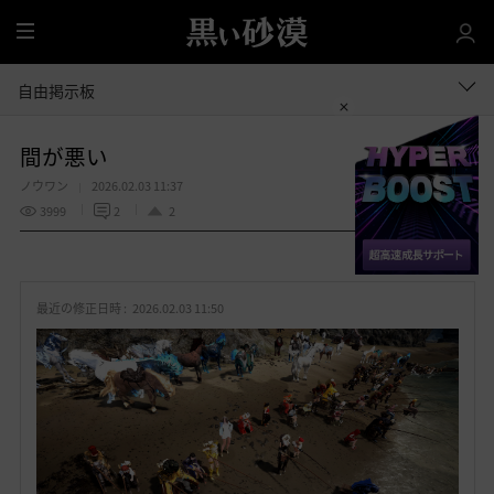
全
体
自由掲示板
間が悪い
ノウワン
2026.02.03 11:37
3999
2
2
共有する
お
気
最近の修正日時 :
2026.02.03 11:50
に
入
り