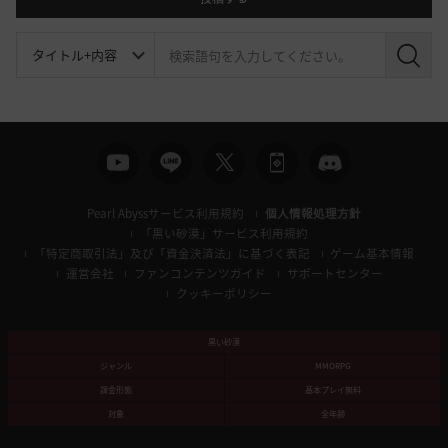
検
索
Pearl Abyssサービス利用規約
個人情報処理方針
「黒い砂漠」サービス利用規約
「特定商取引法」及び「資金決済法」に基づく表記
ゲーム基本情報
運営会社
ファンコンテンツガイド
サポートセンター
クッキーポリシー
黒い砂漠
ジャンル
MMORPG
課金形態
基本プレイ無料
対象
全年齢