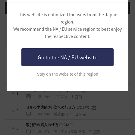
登録日順
検索順
コメント順
推奨順
話題順
This website is optimized for users from the Japan
止まらない超高速成長、HYPERBOOST
region.
0
7 日前
0
969
黒い砂漠
We recommend the NA / EU service region to best enjoy
the respective content.
コミュニティの利用にあたって
51
2020.03.25
18
47.8K
黒い砂漠
キャラの肖像画を撮ると縦長になってしまう
Go to the NA / EU website
2
8 時間前
0
135
無敵で踊り狂う女
デヴォレカアクセサリーの使い道
Stay on the website of this region
0
13 時間前
0
167
tanupon
そんなこと知ってらぁ…なこと？
1
1 日前
0
299
ノウワン
ミルの木遺跡(狩場)への行き方について
0
2 日前
0
349
威璃亜-日本
取引所の購入の仕方について
0
2 日前
2
376
歩くマシュマロ-日本