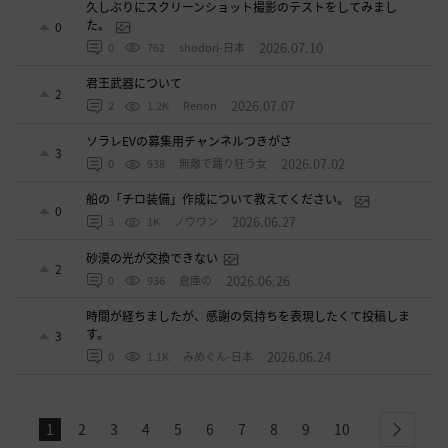
久しぶりにスクリーンショット撮影のテストをしてみまし
た。
0
2026.07.10
0
762
shodori-日本
君王武器について
2
2026.07.07
2
1.2K
Renon
ソラレEVの募集用チャンネルつきがさ
3
2026.07.02
0
938
無敵で踊り狂う女
船の「チロ装備」作成について教えてください。
0
2026.06.27
3
1K
ノウワン
砂漠の光が交換できない
2
2026.06.26
0
936
倉庫の
時間が経ちましたが、感謝の気持ちを表現したくて投稿しま
す。
3
2026.06.24
0
1.1K
みめぐん-日本
1
2
3
4
5
6
7
8
9
10
next