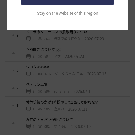
1
2026.07.24
1
805
マサ
Stay on the website of this region
ベテラン＆ルーキー クーポン配布
0
2026.07.24
0
778
飛鳥雨音
ドーサやソーサレスの無敵踊りについて
3
2026.07.23
0
863
無敵で踊り狂う女
立ち聞きについて
0
2026.07.23
2
897
マサ
ワロタwwww
0
2026.07.15
0
1.1K
ジークちゃん-日本
ベテラン募集
2
2026.07.11
2
896
sunanana
黄色等級の魚が3時間やって1匹しか釣れない
1
2026.07.11
1
985
倉庫の
現在のトゥバラ強化について
0
2026.07.10
4
952
福音使徒