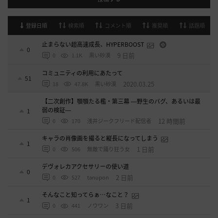
登録日順
検索順
コメント順
推奨順
話題順
止まらない超高速成長、HYPERBOOST
0
9 日前
0
1.1K
黒い砂漠
コミュニティの利用にあたって
51
2020.03.25
18
47.8K
黒い砂漠
【二次創作】顎顎たる檻・第三幕 ―野生のバグ、あるいは最
弱の検証―
1
12 時間前
0
170
浅井ジークフリード配信者
キャラの肖像画を撮ると縦長になってしまう
1
1 日前
0
506
無敵で踊り狂う女
デヴォレカアクセサリーの使い道
0
2 日前
0
527
tanupon
そんなこと知ってらぁ…なこと？
1
3 日前
0
441
ノウワン