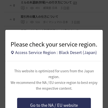
ミルの木遺跡(狩場)への行き方について
0
3 日前
0
491
威璃亜-日本
取引所の購入の仕方について
0
3 日前
2
516
歩くマシュマロ-日本
エマ・バルタリの記録日誌 9～12章について
9
7 日前
2
878
飛鳥雨音
Please check your service region.
止まらない超高速成長、HYPERBOOST
0
9 日前
0
1.1K
黒い砂漠
Access Service Region : Black Desert (Japan)
【ギルド名声】2026ハイデル宴会スクショ【どうなる？】
（2026年ギルド名声アプデリンク追記）
4
2026.07.27
0
888
セルベリア
This website is optimized for users from the Japan
region.
「怪しい袋」
1
We recommend the NA / EU service region to best enjoy
2026.07.24
0
1K
ノウワン
the respective content.
波に乗って流れ着いた宝の地図の場所
2
2026.07.24
2
938
倉庫の
Go to the NA / EU website
週間イベントについて