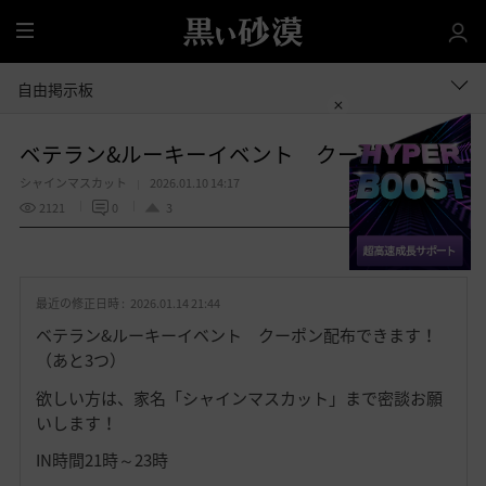
全
体
自由掲示板
ベテラン&ルーキーイベント クーポン配布
シャインマスカット
2026.01.10 14:17
2121
0
3
共有する
お
気
最近の修正日時 :
2026.01.14 21:44
に
入
ベテラン&ルーキーイベント クーポン配布できます！
り
（あと3つ）
欲しい方は、家名「シャインマスカット」まで密談お願
いします！
IN時間21時～23時