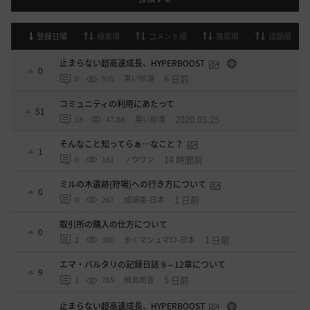
登録日順
検索順
コメント順
推奨順
話題順
止まらない超高速成長、HYPERBOOST
0
6 日前
0
935
黒い砂漠
コミュニティの利用にあたって
51
2020.03.25
18
47.8K
黒い砂漠
そんなこと知ってらぁ…なこと？
1
14 時間前
0
161
ノウワン
ミルの木遺跡(狩場)への行き方について
0
1 日前
0
267
威璃亜-日本
取引所の購入の仕方について
0
1 日前
2
300
歩くマシュマロ-日本
エマ・バルタリの記録日誌 9～12章について
9
5 日前
1
755
飛鳥雨音
止まらない超高速成長、HYPERBOOST