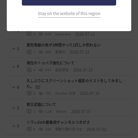
ワロタwwww
0
Stay on the website of this region
2026.07.15
0
1.1K
ジークちゃん-日本
ベテラン募集
2
2026.07.11
2
878
sunanana
黄色等級の魚が3時間やって1匹しか釣れない
1
2026.07.11
1
964
倉庫の
現在のトゥバラ強化について
0
2026.07.10
4
933
福音使徒
久しぶりにスクリーンショット撮影のテストをしてみまし
た。
0
2026.07.10
0
757
shodori-日本
君王武器について
2
2026.07.07
2
1.2K
Renon
ソラレEVの募集用チャンネルつきがさ
3
2026.07.02
0
924
無敵で踊り狂う女