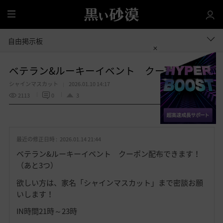
全
体
自由掲示板
ベテラン&ルーキーイベント クーポン配布
シャインマスカット
2026.01.10 14:17
2113
0
3
共有する
お
気
最近の修正日時 :
2026.01.14 21:44
に
入
ベテラン&ルーキーイベント クーポン配布できます！
り
（あと3つ）
欲しい方は、家名「シャインマスカット」まで密談お願
いします！
IN時間21時～23時