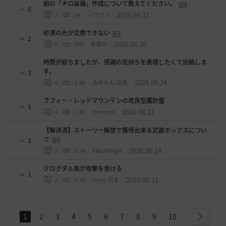
船の「チロ装備」作成について教えてください。
0
2026.06.27
3
1K
ノウワン
砂漠の光が交換できない
2
2026.06.26
0
928
倉庫の
時間が経ちましたが、感謝の気持ちを表現したくて投稿しま
す。
3
2026.06.24
0
1.1K
みめぐん-日本
ラフィー・レッドマウンテンの改良型羅針盤
1
2026.06.22
4
1.2K
tanupon
【解決済】ストーリー解放で獲得出来る武器ボックスについ
て
1
2026.06.14
2
2.2K
RiAUltifight
クログダル馬が攻撃を受ける
1
2026.06.11
2
3.1K
UKey-日本
1
2
3
4
5
6
7
8
9
10
next