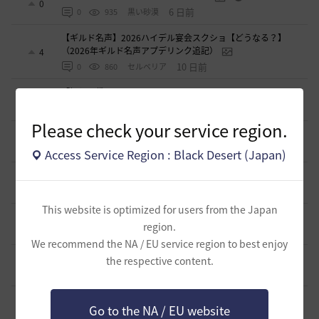
0
6 日前
0
935
黒い砂漠
【ギルド名声】2026ハイデル宴会スクショ【どうなる？】
（2026年ギルド名声アプデリンク追記）
4
10 日前
0
860
セルベリア
「怪しい袋」
1
2026.07.24
0
988
ノウワン
Please check your service region.
波に乗って流れ着いた宝の地図の場所
2
2026.07.24
2
901
倉庫の
Access Service Region : Black Desert (Japan)
週間イベントについて
1
2026.07.24
1
774
マサ
This website is optimized for users from the Japan
ベテラン＆ルーキー クーポン配布
0
region.
2026.07.24
0
748
飛鳥雨音
We recommend the NA / EU service region to best enjoy
ドーサやソーサレスの無敵踊りについて
the respective content.
3
2026.07.23
0
823
無敵で踊り狂う女
立ち聞きについて
0
Go to the NA / EU website
2026.07.23
2
873
マサ