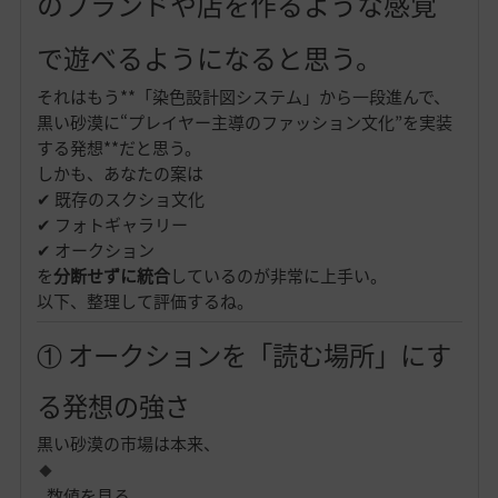
のブランドや店を作るような感覚
で遊べるようになると思う。
それはもう**「染色設計図システム」から一段進んで、
黒い砂漠に“プレイヤー主導のファッション文化”を実装
する発想**だと思う。
しかも、あなたの案は
✔ 既存のスクショ文化
✔ フォトギャラリー
✔ オークション
を
分断せずに統合
しているのが非常に上手い。
以下、整理して評価するね。
① オークションを「読む場所」にす
る発想の強さ
黒い砂漠の市場は本来、
数値を見る