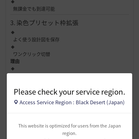
無課金でも到達可能
3. 染色プリセット枠拡張
よく使う設計図を保存
ワンクリック切替
理由
完全に利便性
Please check your service region.
見た目遊びを加速させるだけ
Access Service Region : Black Desert (Japan)
【B】品質・成長系（軽ガチャ的）
4. 品質補正アイテム（上限は変えない）
This website is optimized for users from the Japan
品質幅を「やや安定」させる
region.