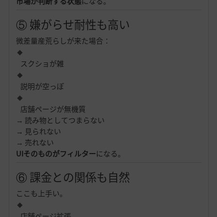
市場が判断する状態
になる。
⑤ 嫌がらせ耐性も高い
微差量産荒らしが来た場合：
スクショが雑
説明が空っぽ
店舗ページが無機質
→ 読み物としてつまらない
→ 見られない
→ 売れない
UIそのものがフィルター
になる。
⑥ 課金との関係も自然
ここも上手い。
店舗ページ拡張