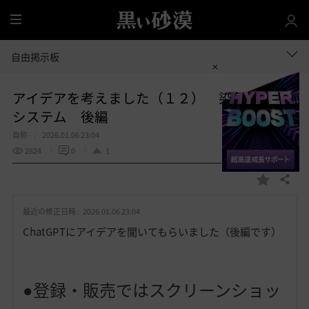
全
体
自由掲示板
アイデアを考えました（１２） 染色設計図
システム 後編
自称
2026.01.06 23:04
2824
0
1
共有する
お
気
最近の修正日時 :
2026.01.06 23:04
に
入
ChatGPTにアイデアを聞いてもらいました（後編です）
り
●登録・販売ではスクリーンショッ