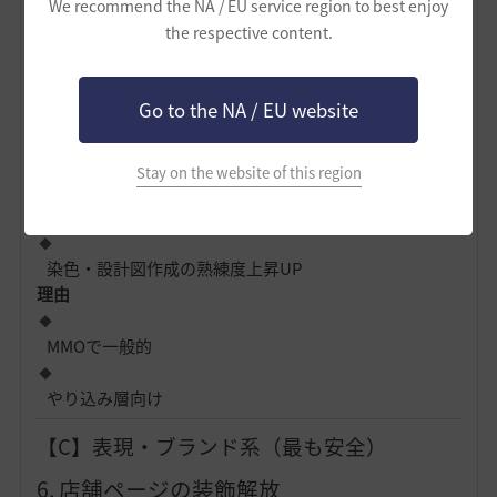
We recommend the NA / EU service region to best enjoy
上限値は変わらない
the respective content.
理由
Pay to Winにならない
Go to the NA / EU website
時短・快適さだけ
Stay on the website of this region
5. 熟練度ブースト（時間制）
染色・設計図作成の熟練度上昇UP
理由
MMOで一般的
やり込み層向け
【C】表現・ブランド系（最も安全）
6. 店舗ページの装飾解放