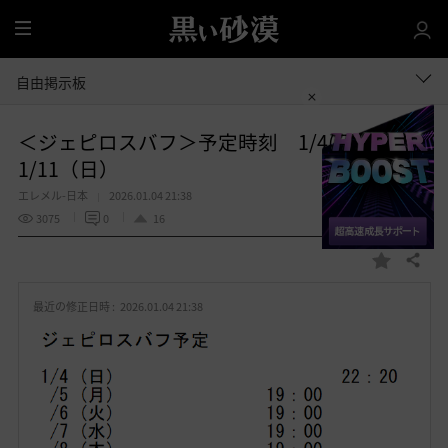
全
体
自由掲示板
＜ジェピロスバフ＞予定時刻 1/4(日)～
1/11（日）
エレメル-日本
2026.01.04 21:38
3075
0
16
共有する
お
気
最近の修正日時 :
2026.01.04 21:38
に
入
り