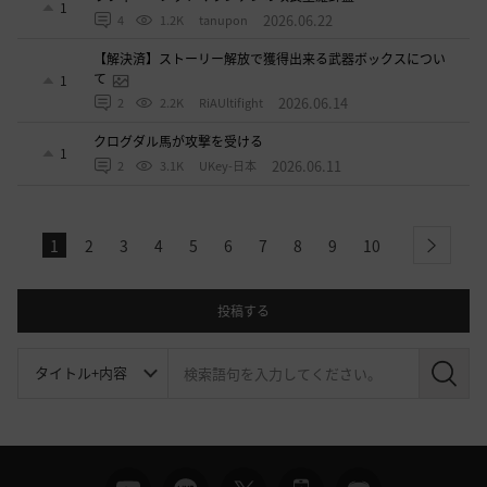
1
2026.06.22
4
1.2K
tanupon
【解決済】ストーリー解放で獲得出来る武器ボックスについ
て
1
2026.06.14
2
2.2K
RiAUltifight
クログダル馬が攻撃を受ける
1
2026.06.11
2
3.1K
UKey-日本
1
2
3
4
5
6
7
8
9
10
next
投稿する
検
索