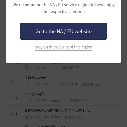
2026.07.24
2
885
倉庫の
We recommend the NA / EU service region to best enjoy
the respective content.
週間イベントについて
1
2026.07.24
1
768
マサ
ベテラン＆ルーキー クーポン配布
Go to the NA / EU website
0
2026.07.24
0
736
飛鳥雨音
ドーサやソーサレスの無敵踊りについて
Stay on the website of this region
3
2026.07.23
0
819
無敵で踊り狂う女
立ち聞きについて
0
2026.07.23
2
862
マサ
ワロタwwww
0
2026.07.15
0
1.1K
ジークちゃん-日本
ベテラン募集
2
2026.07.11
2
874
sunanana
黄色等級の魚が3時間やって1匹しか釣れない
1
2026.07.11
1
960
倉庫の