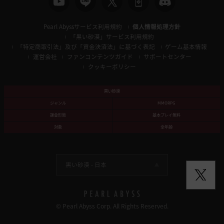
Pearl Abyssサービス利用規約
個人情報処理方針
「黒い砂漠」サービス利用規約
「特定商取引法」及び「資金決済法」に基づく表記
ゲーム基本情報
運営会社
ファンコンテンツガイド
サポートセンター
クッキーポリシー
黒い砂漠
ジャンル
MMORPG
課金形態
基本プレイ無料
対象
全年齢
黒い砂漠 -
日本
© Pearl Abyss Corp. All Rights Reserved.