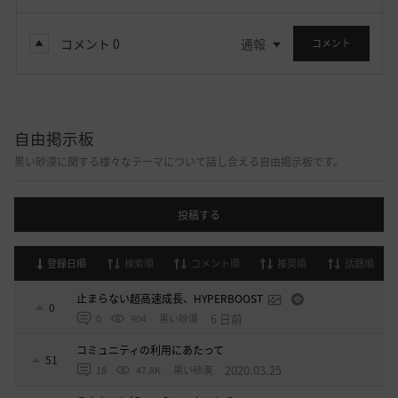
コメント
0
通報
コメント
自由掲示板
黒い砂漠に関する様々なテーマについて話し合える自由掲示板です。
投稿する
登録日順
検索順
コメント順
推奨順
話題順
止まらない超高速成長、HYPERBOOST
0
6 日前
0
904
黒い砂漠
コミュニティの利用にあたって
51
2020.03.25
18
47.8K
黒い砂漠