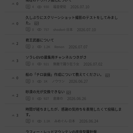
現在のトゥバラ強化について
0
2026.07.10
4
930
福音使徒
久しぶりにスクリーンショット撮影のテストをしてみまし
た。
0
2026.07.10
0
757
shodori-日本
君王武器について
2
2026.07.07
2
1.2K
Renon
ソラレEVの募集用チャンネルつきがさ
3
2026.07.02
0
921
無敵で踊り狂う女
船の「チロ装備」作成について教えてください。
0
2026.06.27
3
1K
ノウワン
砂漠の光が交換できない
2
2026.06.26
0
927
倉庫の
時間が経ちましたが、感謝の気持ちを表現したくて投稿しま
す。
3
2026.06.24
0
1.1K
みめぐん-日本
ラフィー・レッドマウンテンの改良型羅針盤