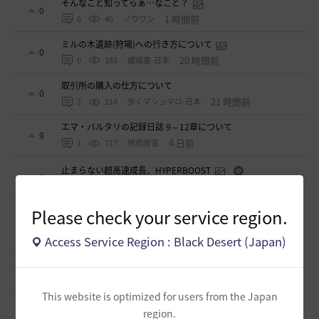
そんなこと知ってらぁ…なこと？
0
1 時間前
0
40
ノウワン
ミルの木遺跡(狩場)への行き方について
0
20 時間前
0
183
威璃亜-日本
取引所の購入の仕方について
0
21 時間前
2
214
歩くマシュマロ-日本
エマ・バルタリの記録日誌 9～12章について
9
4 日前
1
717
飛鳥雨音
止まらない超高速成長、HYPERBOOST
0
6 日前
0
904
黒い砂漠
Please check your service region.
【ギルド名声】2026ハイデル宴会スクショ【どうなる？】
（2026年ギルド名声アプデリンク追記）
4
Access Service Region : Black Desert (Japan)
10 日前
0
849
セルベリア
「怪しい袋」
1
2026.07.24
0
967
ノウワン
This website is optimized for users from the Japan
波に乗って流れ着いた宝の地図の場所
region.
2