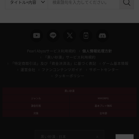
検
索
Pearl Abyssサービス利用規約
個人情報処理方針
「黒い砂漠」サービス利用規約
「特定商取引法」及び「資金決済法」に基づく表記
ゲーム基本情報
運営会社
ファンコンテンツガイド
サポートセンター
クッキーポリシー
黒い砂漠
ジャンル
MMORPG
課金形態
基本プレイ無料
対象
全年齢
黒い砂漠 -
日本