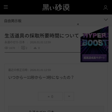
全
体
自由掲示板
生活道具の採取所要時間について
永遠のゼロ-日本
2026.01.01 12:59
1670
2
0
共有する
お
気
最近の修正日時 :
2026.01.01 12:59
に
入
いつからー11秒からー3秒になったの？
り
0