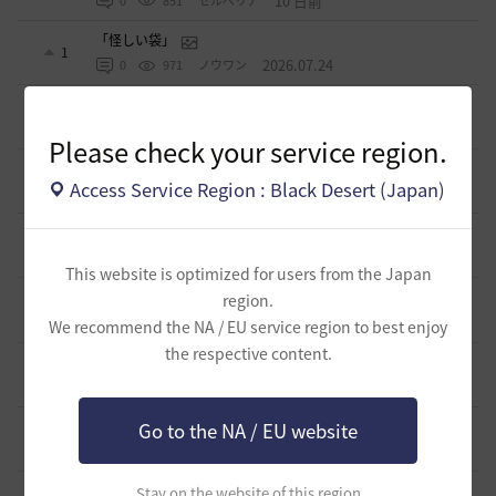
10 日前
0
851
セルベリア
「怪しい袋」
1
2026.07.24
0
971
ノウワン
波に乗って流れ着いた宝の地図の場所
2
2026.07.24
2
890
倉庫の
Please check your service region.
週間イベントについて
1
Access Service Region : Black Desert (Japan)
2026.07.24
1
769
マサ
ベテラン＆ルーキー クーポン配布
0
2026.07.24
0
738
飛鳥雨音
This website is optimized for users from the Japan
ドーサやソーサレスの無敵踊りについて
region.
3
2026.07.23
0
820
無敵で踊り狂う女
We recommend the NA / EU service region to best enjoy
the respective content.
立ち聞きについて
0
2026.07.23
2
864
マサ
ワロタwwww
Go to the NA / EU website
0
2026.07.15
0
1.1K
ジークちゃん-日本
ベテラン募集
Stay on the website of this region