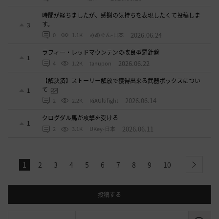
時間が経ちましたが、感謝の気持ちを表現したくて投稿しま
す。
3
2026.06.24
0
1.1K
みめぐん-日本
ラフィー・レッドマウンテンの改良型羅針盤
1
2026.06.22
4
1.2K
tanupon
【解決済】ストーリー解放で獲得出来る武器ボックスについ
て
1
2026.06.14
2
2.2K
RiAUltifight
クログダル馬が攻撃を受ける
1
2026.06.11
2
3.1K
UKey-日本
1
2
3
4
5
6
7
8
9
10
next
投稿する