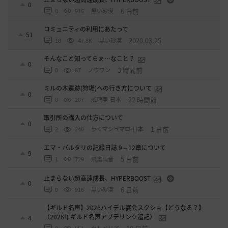
0
6 日前
0
916
黒い砂漠
コミュニティの利用にあたって
51
2020.03.25
18
47.8K
黒い砂漠
そんなこと知ってらぁ…なこと？
0
3 時間前
0
87
ノウワン
ミルの木遺跡(狩場)への行き方について
0
22 時間前
0
207
威璃亜-日本
取引所の購入の仕方について
0
1 日前
2
240
歩くマシュマロ-日本
エマ・バルタリの記録日誌 9～12章について
9
5 日前
1
729
飛鳥雨音
止まらない超高速成長、HYPERBOOST
0
6 日前
0
916
黒い砂漠
【ギルド名声】2026ハイデル宴会スクショ【どうなる？】
（2026年ギルド名声アプデリンク追記）
4