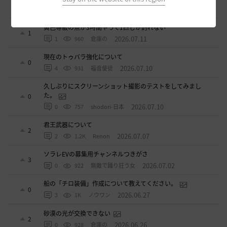
2
2026.07.11
2
874
sunanana
黄色等級の魚が3時間やって1匹しか釣れない
1
2026.07.11
1
960
倉庫の
現在のトゥバラ強化について
0
2026.07.10
4
931
福音使徒
久しぶりにスクリーンショット撮影のテストをしてみまし
た。
0
2026.07.10
0
757
shodori-日本
君王武器について
2
2026.07.07
2
1.2K
Renon
ソラレEVの募集用チャンネルつきがさ
3
2026.07.02
0
922
無敵で踊り狂う女
船の「チロ装備」作成について教えてください。
0
2026.06.27
3
1K
ノウワン
砂漠の光が交換できない
2
2026.06.26
0
928
倉庫の