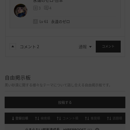
永遠のゼロ-日本
3
4
Lv
61
永遠のゼロ
コメント
2
通報
コメント
自由掲示板
黒い砂漠に関する様々なテーマについて話し合える自由掲示板です。
投稿する
登録日順
検索順
コメント順
推奨順
話題順
止まらない超高速成長、HYPERBOOST